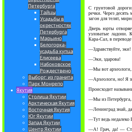
Петербурга
С грунтовой дорог
Тайцы
речки. Через десять
Усадьбы в
загон для телят, ми
окрестностях
Дверь юрты отворяет
Петербурга
узловатые ладони. 
Марьино
Кара-Сал, в перевод
Белогорка-
—Здравствуйте, эки!
усадьба купца
Елисеева
—Эки, здарова!
Набоковское
—Мы вот археологи, 
Рождествено
Выборг: из гранита
—Археологи, но! Я зн
Парк Монрепо
Происходит называни
Якутия
Столица Якутии
—Мы из Петербурга, 
Арктическая Якутия
Восточная Якутия
—Ленинград знай, да
Юг Якутии
—Тут ведь недалеко Г
Запад Якутии
Центр Якутии
—А! Грач, да! — Ст