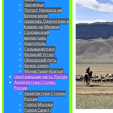
Заонежье
Погост Ненокса на
Белом море
Церковь Одигитрии в
Кимже на Мезени
Соловецкий
монастырь
Каргополь
Сольвычегодск
Великий Устюг
Обдорский путь
Белое озеро
Монастыри-братья
Центральная часть России
Архитектура Столиц
России
Архитектура Столиц
России
Город Москва
Город Санкт-