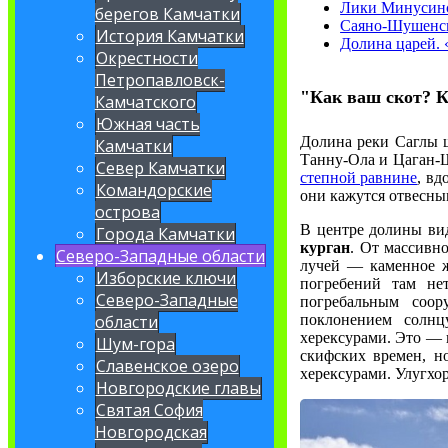
Лики Минусин
берегов Камчатки
Саяно-Шушенс
История Камчатки
Долина царей. 
Окрестности
Петропавловск-
"Как ваш скот? 
Камчатского
Южная часть
Долина реки Саглы ш
Камчатки
Танну-Ола и Цаган-Ш
Север Камчатки
степной равнине
, вд
Командорские
они кажутся отвесн
острова
В центре долины ви
Города Камчатки
курган
. От массивн
Северо-Западные области
лучей — каменное же
Изборские ключи
погребений там не
Северо-Западные
погребальным соор
поклонением солнц
области
херексурами. Это — 
Шум-гора
скифских времен, но
Славенское озеро
херексурами. Улугхо
Новгородские главы
Святая София
Новгородская