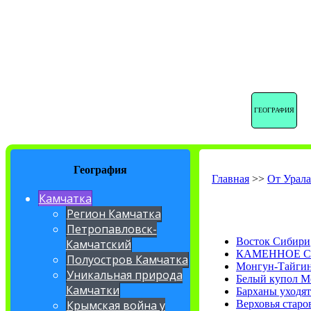
ГЕОГРАФИЯ
География
Главная
>>
От Урала
Камчатка
Регион Камчатка
Петропавловск-
Восток Сибири
Камчатский
КАМЕННОЕ С
Полуостров Камчатка
Монгун-Тайгин
Уникальная природа
Белый купол М
Камчатки
Барханы уходят
Верховья старо
Крымская война у