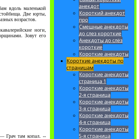
анекдот
бам вдоль маленькой
Короткий анекдот
 стойбища. Две юрты,
про
азных возрастов.
Смешные анекдоты
 кавалерийские ноги,
до слез короткие
орщинами. Зовут его
Анекдоты до слёз
короткие
Короткие анекдоты
Короткие анекдоты по
страницам
Короткие анекдоты
страница 1
Короткие анекдоты
2-я страница
Короткие анекдоты
3-я страница
Короткие анекдоты
4-я страница
Короткие анекдоты
5-я страница
 Грач там копал. --