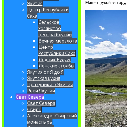
Машет рукой за гору,
Якутия
Центр Республики
Саха
Сельское
хозяйство
центра Якутии
Вечная мерзлота
Центр
Республики Саха
Ледник Булуус
Ленские столбы
Якутия от Я до Я
Якутская кухня
Праздники в Якутии
Реки Якутии
Свет Севера
Свет Севера
Свирь
Александро-Свирский
монастырь