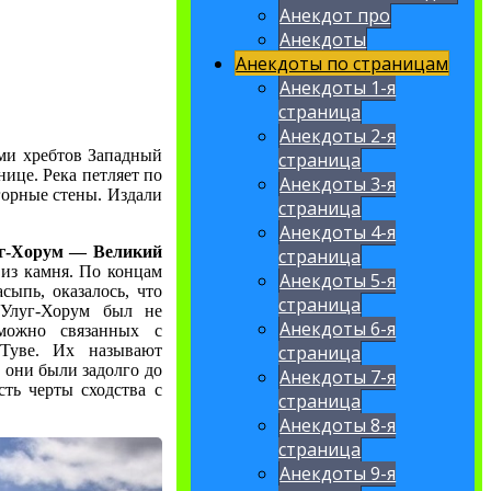
Анекдот про
Анекдоты
Анекдоты по страницам
Анекдоты 1-я
страница
Анекдоты 2-я
ами хребтов Западный
страница
ице. Река петляет по
Анекдоты 3-я
горные стены. Издали
страница
Анекдоты 4-я
г-Хорум — Великий
страница
из камня. По концам
Анекдоты 5-я
сыпь, оказалось, что
страница
 Улуг-Хорум был не
Анекдоты 6-я
зможно связанных с
 Туве. Их называют
страница
 они были задолго до
Анекдоты 7-я
сть черты сходства с
страница
Анекдоты 8-я
страница
Анекдоты 9-я