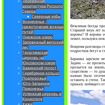
Деревянная
архитектура Русского
Севера
Северные избы
Вознесенье -
Вежливая беседа про
средоточение водных
Старший внук лет на
путей
коровы? И коровы ес
Онежское озеро
лежит, пользуясь неж
Заповедный вепсский
Вовремя разговора ст
лес
подростков бегут в 
Георгиевская
церковь на
Барашка зарезали м
Юксовском озере
Задача — не пролить
прольется на землю
Важинский погост
существом — то душ
Серебряное кольцо
казнью было отсече
Подпорожья
оставить в степи. Т
Юго-Западное
приказу любящего от
Прионежье
Успенская церковь в
Кондопоге
Кижи