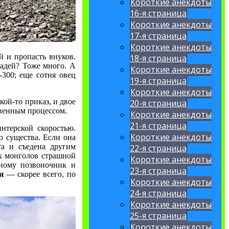
Короткие анекдоты
16-я страница
Короткие анекдоты
17-я страница
Короткие анекдоты
й и пропасть внуков.
18-я страница
шадей? Тоже много. А
Короткие анекдоты
-300; еще сотня овец
19-я страница
Короткие анекдоты
кой-то приказ, и двое
20-я страница
твенным процессом.
Короткие анекдоты
21-я страница
нтерской скоростью.
Короткие анекдоты
о существа. Если она
та и съедена другим
22-я страница
х монголов страшной
Короткие анекдоты
нному позвоночник и
23-я страница
и
— скорее всего, по
Короткие анекдоты
24-я страница
Короткие анекдоты
25-я страница
Короткие анекдоты