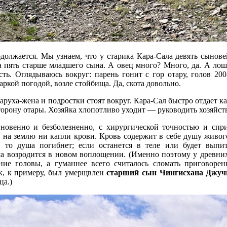
должается. Мы узнаем, что у старика Кара-Сала девять сынове
 пять старше младшего сына. А овец много? Много, да. А ло
ть. Оглядываюсь вокруг: парень гонит с гор отару, голов 200
аркой погодой, возле стойбища. Да, скота довольно.
аруха-жена и подростки стоят вокруг. Кара-Сал быстро отдает ка
сторону отары. Хозяйка хлопотливо уходит — руководить хозяйс
гновенно и безболезненно, с хирургической точностью и спри
 на землю ни капли крови. Кровь содержит в себе душу живог
, то душа погибнет; если останется в теле или будет выпи
а возродится в новом воплощении. (Именно поэтому у древни
ние головы, а гуманнее всего считалось сломать приговоре
ак, к примеру, был умерщвлен
старший сын Чингисхана Джуч
ца.)