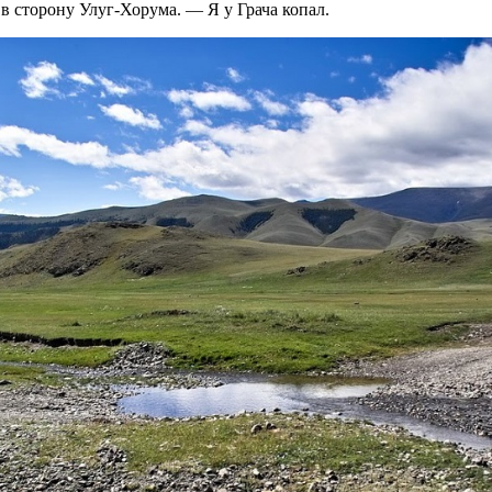
 в сторону Улуг-Хорума. — Я у Грача копал.