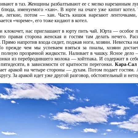
ивают в таз. Женщины разбалтывают ее с мелко нарезанным лук
 блюда, именуемого «хан». В юрте на очаге уже кипит котел. 
ки, легкие, потом — хан. Часть кишок нарезают ленточками,
ается «чореме», его тоже кидают в котел.
 и клокочет, нас приглашают в юрту пить чай. Юрта — особое п
 что правая сторона женская и гостям там делать нечего. Ра
. Прямо напротив входа сидит, поджав ноги, хозяин. Невестка н
о прежде чем мы успеваем взяться за пиалы, хозяин достае
 полную прозрачной жидкости. Наливает в чашку. Ясное дело 
гонки из перебродившего молока — хойтпака. И содержит в себ
пятидесяти, в зависимости от кратности перегонки.
Кара-Сал
гает аракой на четыре стороны — духам. Потом подает гостям.
кругу. За аракой идет уже другой разговор, обстоятельный и нет