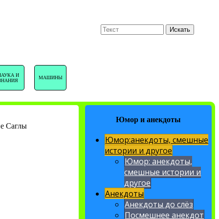
U
Поиск
Искать
НАВИГАЦИЯ
НАУКА И
МАШИНЫ
ЗНАНИЯ
САЙТА
Юмор и анекдоты
не Саглы
Юмор:анекдоты, смешные
истории и другое
Юмор: анекдоты,
смешные истории и
другое
Анекдоты
Анекдоты до слёз
Посмешнее анекдот