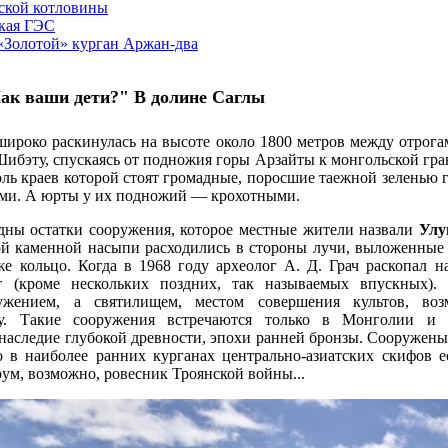
ской котловины
кая ГЭС
«Золотой» курган Аржан-два
Как
ваши
дети?" В долине Саглы
ироко раскинулась на высоте около 1800 метров между отрог
ибэту, спускаясь от подножия горы Арзайты к монгольской гран
оль краев которой стоят громадные, поросшие таежной зеленью 
ыми. А юрты у их подножий — крохотными.
дны остатки сооружения, которое местные жители назвали
Улу
ой каменной насыпи расходились в стороны лучи, выложенные 
 кольцо. Когда в 1968 году археолог А. Д. Грач раскопал на
т (кроме нескольких поздних, так называемых впускных).
ужением, а святилищем, местом совершения культов, во
у. Такие сооружения встречаются только в Монголии и
наследие глубокой древности, эпохи ранней бронзы. Сооружены
 в наиболее ранних курганах центрально-азиатских скифов е
рум, возможно, ровесник Троянской войны...