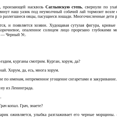
и, пронзающей насквозь
Саглынскую степь
, свернули по уха
 минут наш уазик под неумолчный собачий лай тормозит возле
рно разлегшиеся овцы, пасущиеся лошади. Многочисленные дети р
ся, и появляется хозяин. Худощавая сутулая фигура, кривые
Коричневое, опаленное солнцем лицо прорезано глубокими м
е — Черный Ус.
ездим, курганы смотрим. Курган, хорум, да?
ай. Хорум, да, есь, многа хорум.
е по именам, непременное угощение сигаретами и закуривание.
ну из Ленинграда.
.
рач копал. Грач, знаете?
арик оживляется, улыбка разглаживает его черные морщины. —