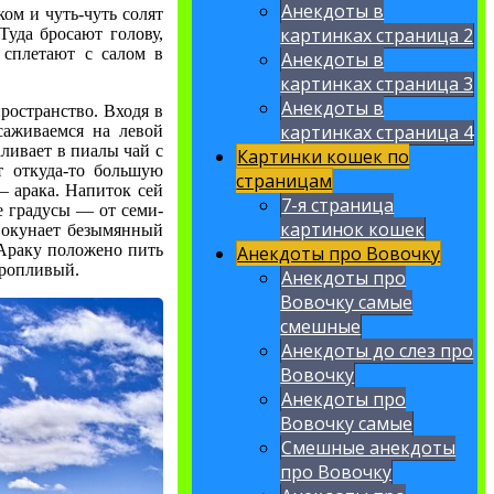
Анекдоты в
ом и чуть-чуть солят
картинках страница 2
Туда бросают голову,
 сплетают с салом в
Анекдоты в
картинках страница 3
Анекдоты в
ространство. Входя в
картинках страница 4
ссаживаемся на левой
аливает в пиалы чай с
Картинки кошек по
т откуда-то большую
страницам
— арака. Напиток сей
7-я страница
е градусы — от семи-
картинок кошек
окунает безымянный
 Араку положено пить
Анекдоты про Вовочку
оропливый.
Анекдоты про
Вовочку самые
смешные
Анекдоты до слез про
Вовочку
Анекдоты про
Вовочку самые
Смешные анекдоты
про Вовочку