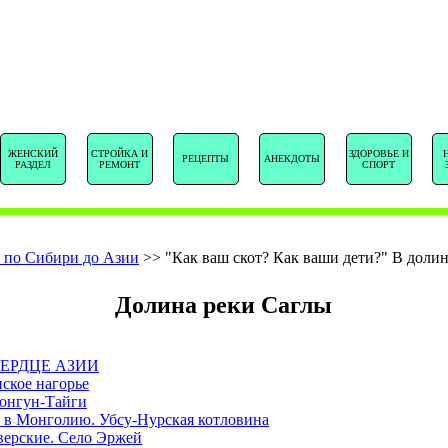
SENTSTORY.R
ЖЕНСКИЙ
СТРОЙКА И
ЗДОРОВЬЕ И
РЕЦЕПТЫ
АНЕКДОТЫ
РАЗДЕЛ
РЕМОНТ
СПОРТ
 по Сибири до Азии
>>
"Как ваш скот? Как ваши дети?" В доли
Долина реки Саглы
ЕРДЦЕ АЗИИ
ское нагорье
онгун-Тайги
 в Монголию. Убсу-Нурская котловина
верские. Село Эржей