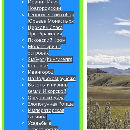
Иоанн - Илия
Новгородский
Георгиевский собор
Юрьева Монастыря
Церковь Спаса
Преображения
Псковский Кром
Монастыри на
островах
Ямбург (Кингисепп)
Копорье
Ивангород
На Водьском рубеже
Высоты и низины
земли Ижорской
Оредеж и Суйда
Злополучная Ропша
Императорская
Гатчина
Усадьбы в
окрестностях