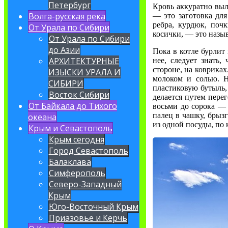
Петербург
Кровь аккуратно выл
Волга-русская река
— это заготовка для
ребра, курдюк, поч
От Урала по Сибири
косички, — это назыв
От Урала по Сибири
до Азии
Пока в котле бурлит
АРХИТЕКТУРНЫЕ
нее, следует знать,
стороне, на ковриках
ИЗЫСКИ УРАЛА И
молоком и солью. Н
СИБИРИ
пластиковую бутыль,
Восток Сибири
делается путем пере
От Байкала до Тихого
восьми до сорока — 
палец в чашку, брыз
океана
из одной посуды, по 
Крым и Севастополь
Крым сегодня
Город Севастополь
Балаклава
Симферополь
Северо-Западный
Крым
Юго-Восточный Крым
Приазовье и Керчь