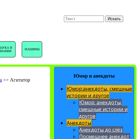
U
Поиск
Искать
НАВИГАЦИЯ
НАУКА И
МАШИНЫ
ЗНАНИЯ
САЙТА
Юмор и анекдоты
а
>>
Агитатор
Юмор:анекдоты, смешные
истории и другое
Юмор: анекдоты,
смешные истории и
другое
Анекдоты
Анекдоты до слёз
Посмешнее анекдот