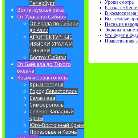
Уроки смотра
Петербург
Рассказ: «Лено
Волга-русская река
В космосе и на
От Урала по Сибири
Все земные пр
От Урала по Сибири
Песнь из народ
до Азии
Экраны планет
Что будет в бу
АРХИТЕКТУРНЫЕ
Нравственная э
ИЗЫСКИ УРАЛА И
СИБИРИ
Восток Сибири
От Байкала до Тихого
океана
Крым и Севастополь
Крым сегодня
Город Севастополь
Балаклава
Симферополь
Северо-Западный
Крым
Юго-Восточный Крым
Приазовье и Керчь