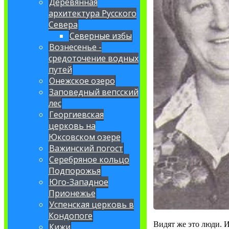
Деревянная
архитектура Русского
Севера
Северные избы
Вознесенье -
средоточение водных
путей
Онежское озеро
Заповедный вепсский
лес
Георгиевская
церковь на
Юксовском озере
Важинский погост
Серебряное кольцо
Подпорожья
Юго-Западное
Прионежье
Успенская церковь в
Кондопоге
Видят же это люди. И
Кижи