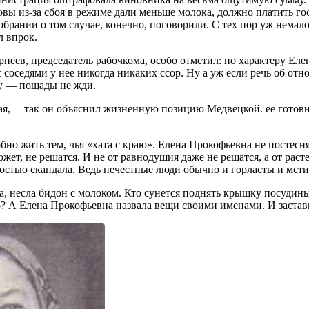
ровы из-за сбоя в режиме дали меньше молока, должно платить гос
обрании о том случае, конечно, поговорили. С тех пор уж немал
л впрок.
неев, председатель рабочкома, особо отметил: по характеру Ел
 соседями у нее никогда никаких ссор. Ну а уж если речь об отн
у — пощады не жди.
ая,— так он объяснил жизненную позицию Медвецкой. ее готовн
бно жить тем, чья «хата с краю». Елена Прокофьевна не постесня
может, не решатся. И не от равнодушия даже не решатся, а от рас
ностью скандала. Ведь нечестные люди обычно и горласты и мст
а, несла бидон с молоком. Кто сунется поднять крышку посудины
? А Елена Прокофьевна назвала вещи своими именами. И застав