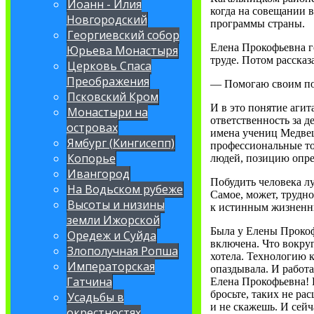
Иоанн - Илия
когда на совещании 
Новгородский
программы страны.
Георгиевский собор
Елена Прокофьевна г
Юрьева Монастыря
труде. Потом рассказ
Церковь Спаса
Преображения
— Помогаю своим по
Псковский Кром
И в это понятие аги
Монастыри на
ответственность за 
островах
имена учениц Медвец
Ямбург (Кингисепп)
профессиональные то
Копорье
людей, позицию опре
Ивангород
Побудить человека лу
На Водьском рубеже
Самое, может, трудн
Высоты и низины
к истинным жизненн
земли Ижорской
Была у Елены Прокоф
Оредеж и Суйда
включена. Что вокру
Злополучная Ропша
хотела. Технологию к
Императорская
опаздывала. И работ
Гатчина
Елена Прокофьевна! И
бросьте, таких не ра
Усадьбы в
и не скажешь. И сей
окрестностях