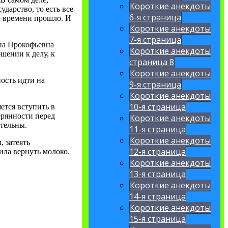
Короткие анекдоты
ударство, то есть все
6-я страница
о времени прошло. И
Короткие анекдоты
7-я страница
ена Прокофьевна
Короткие анекдоты
ошении к делу, к
страница 8
Короткие анекдоты
ость идти на
9-я страница
Короткие анекдоты
10-я страница
ется вступить в
терянности перед
Короткие анекдоты
ительны.
11-я страница
Короткие анекдоты
, затеять
12-я страница
ила вернуть молоко.
Короткие анекдоты
13-я страница
Короткие анекдоты
14-я страница
Короткие анекдоты
15-я страница