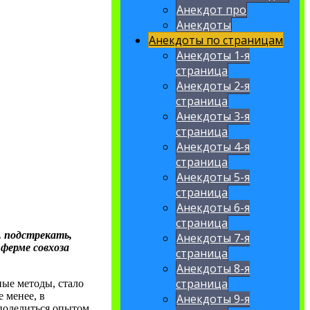
Анекдот про
Анекдоты
Анекдоты по страницам
Анекдоты 1-я
страница
Анекдоты 2-я
страница
Анекдоты 3-я
страница
Анекдоты 4-я
страница
Анекдоты 5-я
страница
Анекдоты 6-я
страница
, подстрекать,
Анекдоты 7-я
ерме совхоза
страница
Анекдоты 8-я
страница
ые методы, стало
 менее, в
Анекдоты 9-я
поделиться опытом,