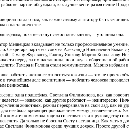
в райкоме партии обсуждали, как лучше вести разъяснение Прод
оворила тогда о том, как важно самому агитатору быть зачинщи
ала о наставничестве.
дшефным, пока не станут самостоятельными,— уточнила она.
татор Медвецкая вкладывает не только профессиональное умение,
дело. Секретарь парткома совхоза Александр Николаевич Быков с
кой: Тамару Журавлеву, Галину Яшкову, Марию Королькову. Не 
нкости передала им наставница, но и вкус к общественной работ
делить: Тамара и Галина стали коммунистами, Марию избрали в 
чше работать, активнее относиться к жизни — это не просто объя
ое в труднейшем деле воспитания — побудить человека преодолет
ым ценностям.
ьевны одна подшефная, Светлана Филимонова, вся, как говорится
г делается — неважно, как другие работают — неинтересно. Нич
ормления животных, режим перекраивала на свой лад, как ей уд
а для нее была времяпрепровождением между развлечениями. Уж
 в комитет комсомола ходила советоваться и к руководству сов
сшевелить. Да только не бросила Свету наставница. Как мать о д
час Светлана Филимонова среди лучших доярок. Просто другой с