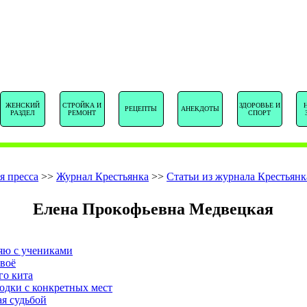
SENTSTORY.R
ЖЕНСКИЙ
СТРОЙКА И
ЗДОРОВЬЕ И
РЕЦЕПТЫ
АНЕКДОТЫ
РАЗДЕЛ
РЕМОНТ
СПОРТ
я пресса
>>
Журнал Крестьянка
>>
Статьи из журнала Крестьянк
Елена Прокофьевна Медвецкая
яю с учениками
твоё
го кита
одки с конкретных мест
ая судьбой