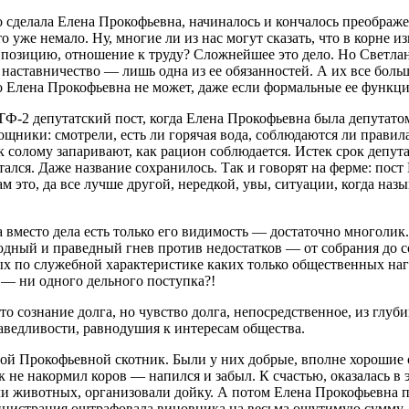
то сделала Елена Прокофьевна, начиналось и кончалось преобра
уже немало. Ну, многие ли из нас могут сказать, что в корне и
позицию, отношение к труду? Сложнейшее это дело. Но Светла
наставничество — лишь одна из ее обязанностей. А их все боль
ло Елена Прокофьевна не может, даже если формальные ее функц
ТФ-2 депутатский пост, когда Елена Прокофьевна была депутатом
щники: смотрели, есть ли горячая вода, соблюдаются ли правил
ак солому запаривают, как рацион соблюдается. Истек срок депу
тался. Даже название сохранилось. Так и говорят на ферме: пос
ам это, да все лучше другой, нередкой, увы, ситуации, когда назы
 вместо дела есть только его видимость — достаточно многолик.
родный и праведный гнев против недостатков — от собрания до 
ых по служебной характеристике каких только общественных нагр
 — ни одного дельного поступка?!
то сознание долга, но чувство долга, непосредственное, из глу
раведливости, равнодушия к интересам общества.
ной Прокофьевной скотник. Были у них добрые, вполне хорошие
 не накормил коров — напился и забыл. К счастью, оказалась в 
и животных, организовали дойку. А потом Елена Прокофьевна п
инистрация оштрафовала виновника на весьма ощутимую сумму. 