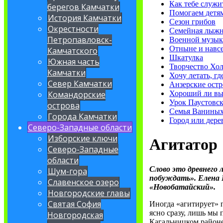
Как тебе служи
берегов Камчатки
Помогаем детя
История Камчатки
Сезон грибов
Окрестности
Семейная лыж
Петропавловск-
Военной музык
Отныне и навсе
Камчатского
Шкатулка
Южная часть
Творчество Хо
Камчатки
Хочу летать, гд
Север Камчатки
Анзерские остр
Хороший ли вы
Командорские
Урок Паустовск
острова
Семья Ванины
Города Камчатки
Город или дере
Северо-Западные области
Изборские ключи
Агитатор
Северо-Западные
области
Слово это древнего 
Шум-гора
побуждать». Елена
Славенское озеро
«Новобатайский».
Новгородские главы
Святая София
Иногда «агитирует» 
ясно сразу, лишь мы 
Новгородская
Кагальницком районе