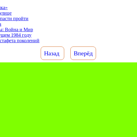
чка»
 улице
опасти пройти
а
ы: Война и Мир
дущем 1984 году
стафета поколений
Назад
Вперёд