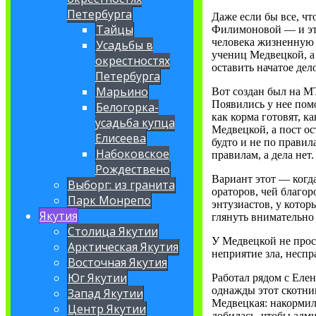
Петербурга
Даже если бы все, ч
Тайцы
Филимоновой — и это 
человека жизненную 
Усадьбы в
учениц Медвецкой, а 
окрестностях
оставить начатое де
Петербурга
Марьино
Вот создан был на М
Появились у нее помо
Белогорка-
как корма готовят, к
усадьба купца
Медвецкой, а пост ос
Елисеева
будто и не по правил
Набоковское
правилам, а дела нет.
Рождествено
Вариант этот — когда
Выборг: из гранита
ораторов, чей благо
Парк Монрепо
энтузиастов, у котор
Якутия
глянуть внимательно
Столица Якутии
У Медвецкой не прос
Арктическая Якутия
неприятие зла, несп
Восточная Якутия
Юг Якутии
Работал рядом с Еле
однажды этот скотник
Запад Якутии
Медвецкая: накормил
Центр Якутии
добилась, чтобы адм