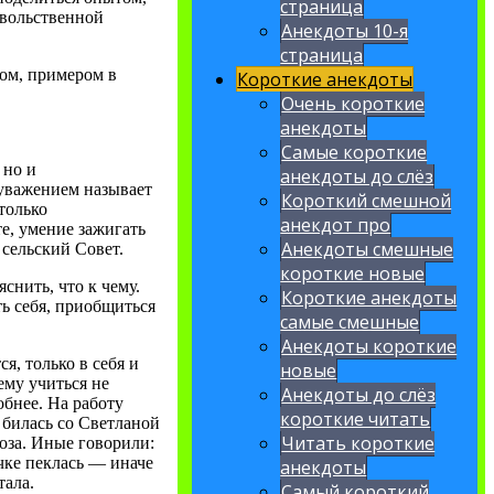
страница
овольственной
Анекдоты 10-я
страница
ком, примером в
Короткие анекдоты
Очень короткие
анекдоты
Самые короткие
 но и
анекдоты до слёз
 уважением называет
Короткий смешной
только
анекдот про
е, умение зажигать
Анекдоты смешные
сельский Совет.
короткие новые
снить, что к чему.
Короткие анекдоты
ь себя, приобщиться
самые смешные
Анекдоты короткие
, только в себя и
новые
ему учиться не
Анекдоты до слёз
обнее. На работу
короткие читать
 билась со Светланой
Читать короткие
хоза. Иные говорили:
очке пеклась — иначе
анекдоты
тала.
Самый короткий