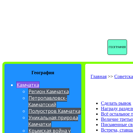
ГЕОГРАФИЯ
География
Главная
>>
Советска
Камчатка
Регион Камчатка
Петропавловск-
Сделать рывок
Камчатский
Награду раздел
Полуостров Камчатка
Всё остальное 
Уникальная природа
Величие третье
Камчатки
Письменные св
Встреча, ставш
Крымская война у