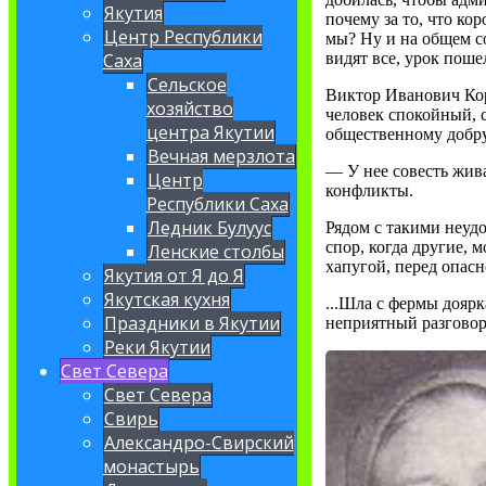
Якутия
почему за то, что ко
Центр Республики
мы? Ну и на общем с
видят все, урок поше
Саха
Сельское
Виктор Иванович Кор
хозяйство
человек спокойный, с
центра Якутии
общественному добр
Вечная мерзлота
— У нее совесть жив
Центр
конфликты.
Республики Саха
Ледник Булуус
Рядом с такими неудо
спор, когда другие, 
Ленские столбы
хапугой, перед опас
Якутия от Я до Я
Якутская кухня
...Шла с фермы доярк
Праздники в Якутии
неприятный разговор
Реки Якутии
Свет Севера
Свет Севера
Свирь
Александро-Свирский
монастырь