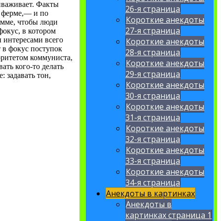
иваживает. Факты
26-я страница
а ферме,— и по
Короткие анекдоты
амме, чтобы люди
27-я страница
фокус, в котором
 интересами всего
Короткие анекдоты
т в фокус поступок
28-я страница
оритетом коммуниста,
Короткие анекдоты
вать кого-то делать
29-я страница
: задавать тон,
Короткие анекдоты
30-я страница
Короткие анекдоты
31-я страница
Короткие анекдоты
32-я страница
Короткие анекдоты
33-я страница
Короткие анекдоты
34-я страница
Анекдоты в картинках
Анекдоты в
картинках страница 1