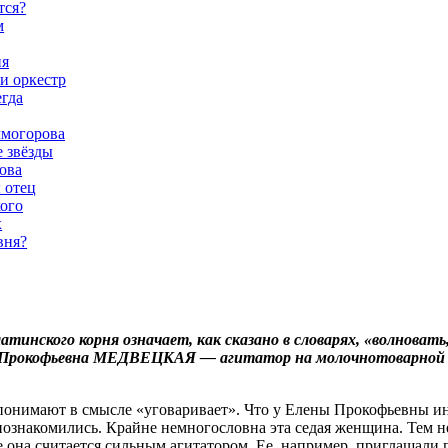
тся?
м
ня
и оркестр
гда
лмогорова
е звёзды
ова
 отец
ого
х
вня?
латинского корня означает, как сказано в словарях, «волновать
 Прокофьевна МЕДВЕЦКАЯ — агитатор на молочнотоварной ф
понимают в смысле «уговаривает». Что у Елены Прокофьевны ин
познакомились. Крайне немногословна эта седая женщина. Тем не
 она считается сильным агитатором. Ее, например, приглашали 