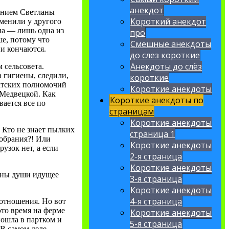
анекдот
жением Светланы
Короткий анекдот
зменили у другого
на — лишь одна из
про
ше, потому что
Смешные анекдоты
ии кончаются.
до слез короткие
Анекдоты до слёз
 сельсовета.
а гигиены, следили,
короткие
татских полномочий
Короткие анекдоты
т Медвецкой. Как
Короткие анекдоты по
вается все по
страницам
Короткие анекдоты
 Кто не знает пылких
страница 1
собрания?! Или
Короткие анекдоты
узок нет, а если
2-я страница
Короткие анекдоты
бины души идущее
3-я страница
Короткие анекдоты
4-я страница
 отношения. Но вот
это время на ферме
Короткие анекдоты
ошла в партком и
5-я страница
В самом деле,