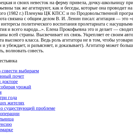
вецкая и своих невесток на ферму привела, дочку-школьницу пр
евны так же агитируют, как и беседы, которые она проводит н
ого (1982 г.) Пленума ЦК КПСС и по Продовольственной прогр
ота связана с общим делом В. И. Ленин писал: агитация — это «
интересы политического воспитания пролетариата с насущными
ия и всего народа...». Елена Прокофьевна это и делает — своди
аны всей страны. Высвечивает их связь. Укрепляет ее своим авт
та высокого класса. Ведь роль агитатора не в том, чтобы уговари
н и убеждает, и разъясняет, и доказывает). Агитатор может больше
ь, волновать совесть.
естьянка
о совести выбираем
енный почет
 докторе
 собирая урожай
я
три года
ких жителях
по существующей проблеме
 операции
льница
пенсию
рмарке