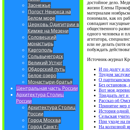
достойное дело. Мед
Заонежье
жизни Елены Прокофь
Погост Ненокса на
материалам ноябрьск
Белом море
понимали, как их раб
совпадают насущные 
Церковь Одигитрии в
общественного развит
Кимже на Мезени
одного человека и пл
Соловецкий
агитатора, специалис
монастырь
или не делать (хотя о
Каргополь
побуждать действоват
Сольвычегодск
Источник-журнал Кр
Великий Устюг
Обдорский путь
И по долгу и п
Трудом заслуж
Белое озеро
О партизанском
Монастыри-братья
Без остановок,
Центральная часть России
Вот моя деревн
Архитектура Столиц
Тридцать лет и 
России
Рассказ об Омс
Принятие мер 
Архитектура Столиц
История одной
России
Сельская учите
Город Москва
При уходе на 
Город Санкт-
На колхозной я