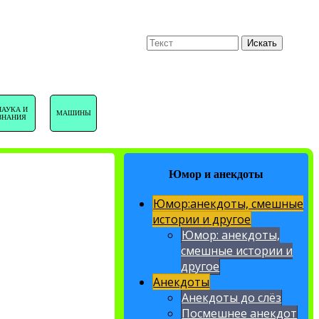
U
Поиск
Искать
НАВИГАЦИЯ
НАУКА И
МАШИНЫ
ЗНАНИЯ
САЙТА
Юмор и анекдоты
Юмор:анекдоты, смешные
истории и другое
Юмор: анекдоты,
смешные истории и
другое
Анекдоты
Анекдоты до слёз
Посмешнее анекдот