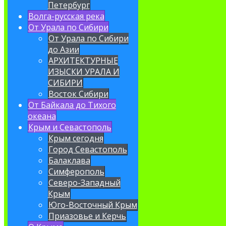
Петербург
Волга-русская река
От Урала по Сибири
От Урала по Сибири
до Азии
АРХИТЕКТУРНЫЕ
ИЗЫСКИ УРАЛА И
СИБИРИ
Восток Сибири
От Байкала до Тихого
океана
Крым и Севастополь
Крым сегодня
Город Севастополь
Балаклава
Симферополь
Северо-Западный
Крым
Юго-Восточный Крым
Приазовье и Керчь