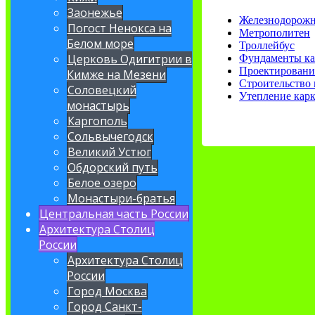
Заонежье
Железнодорожн
Погост Ненокса на
Метрополитен
Белом море
Троллейбус
Церковь Одигитрии в
Фундаменты ка
Проектировани
Кимже на Мезени
Строительство
Соловецкий
Утепление кар
монастырь
Каргополь
Сольвычегодск
Великий Устюг
Обдорский путь
Белое озеро
Монастыри-братья
Центральная часть России
Архитектура Столиц
России
Архитектура Столиц
России
Город Москва
Город Санкт-