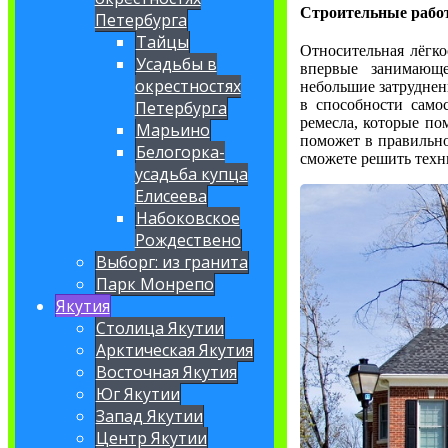
Строительные рабо
Петербурга
Тайцы
Относительная лёгко
Усадьбы в
впервые занимающе
окрестностях
небольшие затруднени
в способности само
Петербурга
ремесла, которые по
Марьино
поможет в правильном
Белогорка-
сможете решить техн
усадьба купца
Елисеева
Набоковское
Рождествено
Выборг: из гранита
Парк Монрепо
Якутия
Столица Якутии
Арктическая Якутия
Восточная Якутия
Юг Якутии
Запад Якутии
Центр Якутии