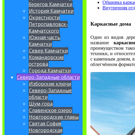
Обшивка карка
берегов Камчатки
Внутренняя отд
История Камчатки
Окрестности
Каркасные дома
Петропавловск-
Камчатского
Южная часть
Один из видов дере
название
каркасно
Камчатки
преимуществом тако
Север Камчатки
техники, и относите
Командорские
с каменным домом, в
острова
облегчённом формате
Города Камчатки
Северо-Западные области
Изборские ключи
Северо-Западные
области
Шум-гора
Славенское озеро
Новгородские главы
Святая София
Новгородская