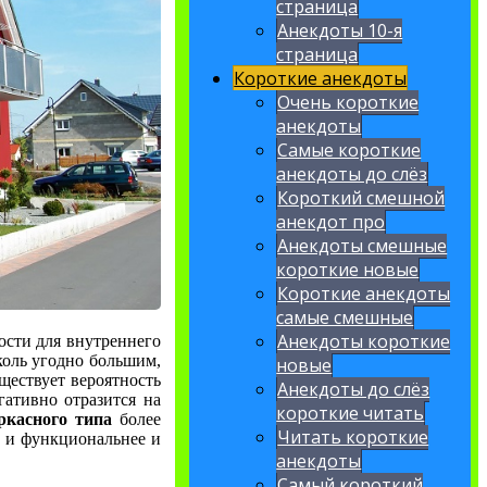
страница
Анекдоты 10-я
страница
Короткие анекдоты
Очень короткие
анекдоты
Самые короткие
анекдоты до слёз
Короткий смешной
анекдот про
Анекдоты смешные
короткие новые
Короткие анекдоты
самые смешные
Анекдоты короткие
сти для внутреннего
коль угодно большим,
новые
ществует вероятность
Анекдоты до слёз
гативно отразится на
короткие читать
ркасного типа
более
Читать короткие
о и функциональнее и
анекдоты
Самый короткий