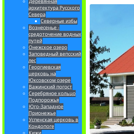
Деревянная
архитектура Русского
Севера
Северные избы
Вознесенье -
средоточение водных
путей
Онежское озеро
Заповедный вепсский
лес
Георгиевская
церковь на
Юксовском озере
Важинский погост
Серебряное кольцо
Подпорожья
Юго-Западное
Прионежье
Успенская церковь в
Кондопоге
Кижи