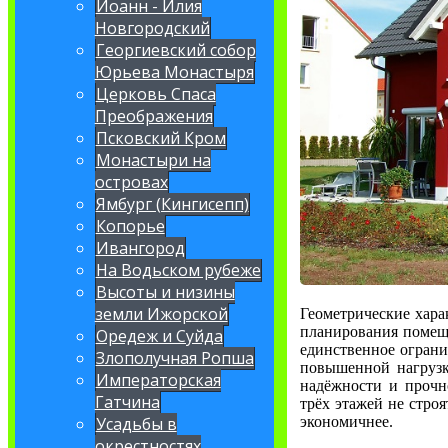
Иоанн - Илия
Новгородский
Георгиевский собор
Юрьева Монастыря
Церковь Спаса
Преображения
Псковский Кром
Монастыри на
островах
Ямбург (Кингисепп)
Копорье
Ивангород
На Водьском рубеже
Высоты и низины
земли Ижорской
Геометрические хар
планирования помеще
Оредеж и Суйда
единственное ограни
Злополучная Ропша
повышенной нагруз
Императорская
надёжности и прочн
Гатчина
трёх этажей не стро
экономичнее.
Усадьбы в
окрестностях