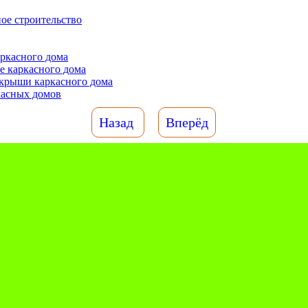
ое строительство
ркасного дома
е каркасного дома
 крыши каркасного дома
касных домов
Назад
Вперёд