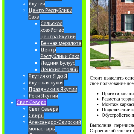
Якутия
Центр Республики
Саха
Сельское
хозяйство
центра Якутии
Вечная мерзлота
Центр
Республики Саха
Ледник Булуус
Ленские столбы
Якутия от Я до Я
Стоит выделить ос
Якутская кухня
своё пользование дом
Праздники в Якутии
Проектирование
Реки Якутии
Разметка терри
Свет Севера
Монтаж каркасн
Свет Севера
Подключение к
Свирь
Обустройство 
Александро-Свирский
Выполнив перечисле
монастырь
Строение обеспечит 