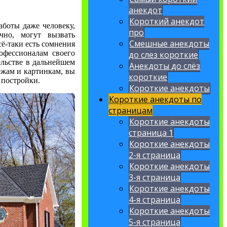
анекдот
Короткий анекдот
аботы даже человеку,
про
чно, могут вызвать
Смешные анекдоты
сё-таки есть сомнения
офессионалам своего
до слез короткие
ельстве в дальнейшем
Анекдоты до слёз
тежам и картинкам, вы
короткие
 постройки.
Короткие анекдоты
Короткие анекдоты по
страницам
Короткие анекдоты
страница 1
Короткие анекдоты
2-я страница
Короткие анекдоты
3-я страница
Короткие анекдоты
4-я страница
Короткие анекдоты
5-я страница