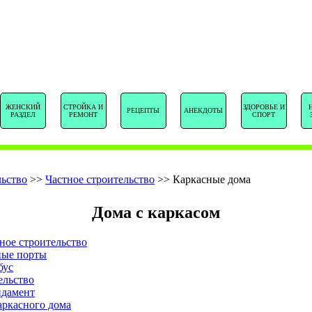
SENTSTORY.R
ЖЕНСКИЙ
СТРОЙКА И
ЗДОРОВЬЕ И
РЕЦЕПТЫ
АНЕКДОТЫ
РАЗДЕЛ
РЕМОНТ
СПОРТ
ьство
>>
Частное строительство
>>
Каркасные дома
Дома с каркасом
ное строительство
ные порты
бус
ельство
ндамент
аркасного дома