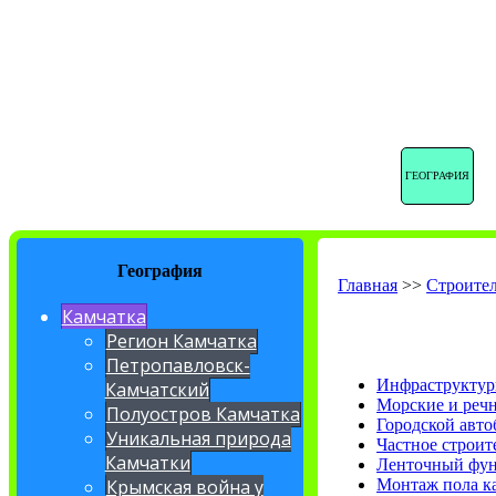
ГЕОГРАФИЯ
География
Главная
>>
Строител
Камчатка
Регион Камчатка
Петропавловск-
Инфраструктур
Камчатский
Морские и реч
Полуостров Камчатка
Городской авто
Уникальная природа
Частное строит
Камчатки
Ленточный фу
Монтаж пола к
Крымская война у