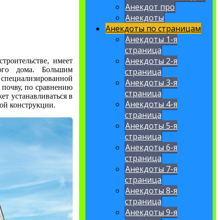
Анекдот про
Анекдоты
Анекдоты по страницам
Анекдоты 1-я
страница
Анекдоты 2-я
троительстве, имеет
ого дома. Большим
страница
 специализированной
Анекдоты 3-я
 почву, по сравнению
страница
ет устанавливаться в
Анекдоты 4-я
ой конструкции.
страница
Анекдоты 5-я
страница
Анекдоты 6-я
страница
Анекдоты 7-я
страница
Анекдоты 8-я
страница
Анекдоты 9-я