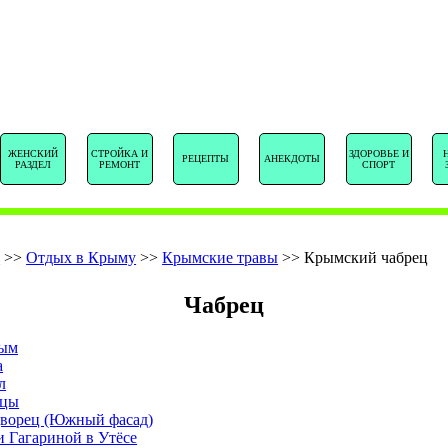
SENTSTORY.R
ЖЕНСКИЙ
СТРОЙКА И
ЗДОРОВЬЕ И
РЕЦЕПТЫ
АНЕКДОТЫ
РАЗДЕЛ
РЕМОНТ
СПОРТ
е
>>
Отдых в Крыму
>>
Крымские травы
>>
Крымский чабрец
Чабрец
рым
а
л
рцы
ворец (Южный фасад)
 Гагариной в Утёсе