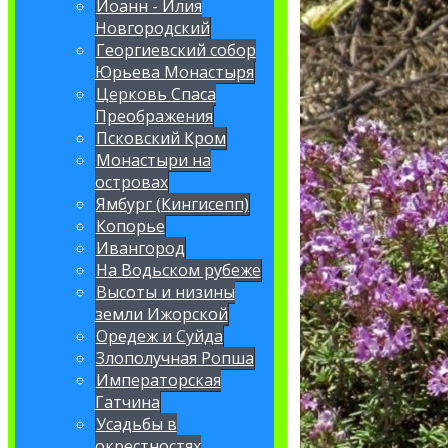
Иоанн - Илия
Новгородский
Георгиевский собор
Юрьева Монастыря
Церковь Спаса
Преображения
Псковский Кром
Монастыри на
островах
Ямбург (Кингисепп)
Копорье
Ивангород
На Водьском рубеже
Высоты и низины
земли Ижорской
Оредеж и Суйда
Злополучная Ропша
Императорская
Гатчина
Усадьбы в
окрестностях