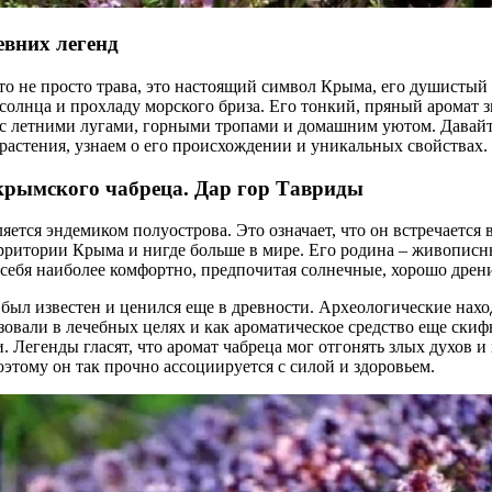
евних легенд
то не просто трава, это настоящий символ Крыма, его душистый
 солнца и прохладу морского бриза. Его тонкий, пряный аромат 
с летними лугами, горными тропами и домашним уютом. Давайт
 растения, узнаем о его происхождении и уникальных свойствах.
крымского чабреца. Дар гор Тавриды
ется эндемиком полуострова. Это означает, что он встречается 
рритории Крыма и нигде больше в мире. Его родина – живопис
ет себя наиболее комфортно, предпочитая солнечные, хорошо дре
 был известен и ценился еще в древности. Археологические нах
ьзовали в лечебных целях и как ароматическое средство еще скиф
. Легенды гласят, что аромат чабреца мог отгонять злых духов и
этому он так прочно ассоциируется с силой и здоровьем.