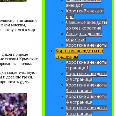
анекдот
Короткий анекдот
про
 эликсир, впитавший
Смешные анекдоты
знаком многим,
до слез короткие
е погрузимся в мир
Анекдоты до слёз
короткие
Короткие анекдоты
Короткие анекдоты по
в дикой природе
страницам
ные склоны Крымских
Короткие анекдоты
нированные почвы.
страница 1
одки свидетельствуют
Короткие анекдоты
ы и древние греки,
2-я страница
 приносить удачу.
Короткие анекдоты
3-я страница
Короткие анекдоты
4-я страница
Короткие анекдоты
5-я страница