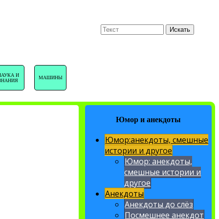
U
Поиск
Искать
НАВИГАЦИЯ
НАУКА И
МАШИНЫ
ЗНАНИЯ
САЙТА
Юмор и анекдоты
Юмор:анекдоты, смешные
истории и другое
Юмор: анекдоты,
смешные истории и
другое
Анекдоты
Анекдоты до слёз
Посмешнее анекдот