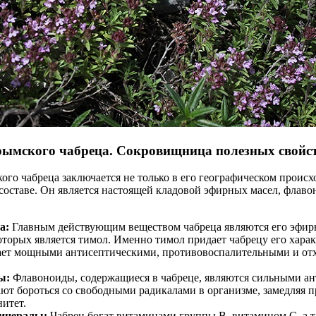
рымского чабреца. Сокровищница полезных свойс
ого чабреца заключается не только в его географическом происх
составе. Он является настоящей кладовой эфирных масел, флаво
а:
Главным действующим веществом чабреца являются его эфир
торых является тимол. Именно тимол придает чабрецу его хара
дает мощными антисептическими, противовоспалительными и о
ы:
Флавоноиды, содержащиеся в чабреце, являются сильными ан
ют бороться со свободными радикалами в организме, замедляя п
итет.
инералы:
Чабрец богат витаминами группы В, витамином С, а 