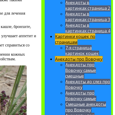
Анекдоты в
картинках страница 2
Анекдоты в
не для лечения
картинках страница 3
Анекдоты в
кашле, бронхите,
картинках страница 4
Картинки кошек по
 улучшает аппетит и
страницам
ет справиться со
7-я страница
картинок кошек
ечении кожных
Анекдоты про Вовочку
войствам.
Анекдоты про
Вовочку самые
смешные
Анекдоты до слез про
Вовочку
Анекдоты про
Вовочку самые
Смешные анекдоты
про Вовочку