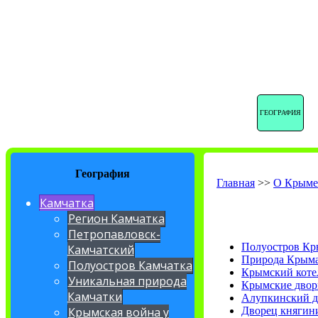
ГЕОГРАФИЯ
География
Главная
>>
О Крым
Камчатка
Регион Камчатка
Петропавловск-
Полуостров К
Камчатский
Природа Крым
Полуостров Камчатка
Крымский коте
Уникальная природа
Крымские дво
Камчатки
Алупкинский д
Дворец княгини
Крымская война у