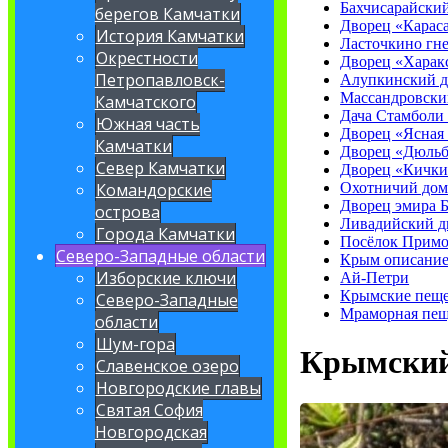
Бахчисарайски
берегов Камчатки
Дворец «Карас
История Камчатки
Ласточкино гне
Окрестности
Дворец «Харак
Петропавловск-
Алупкинский д
Массандровски
Камчатского
Дача Стамболи
Южная часть
Дворец «Ясная
Камчатки
Дворец «Дюльб
Север Камчатки
Дворец «Кички
Охотничий до
Командорские
Дворец эмира Б
острова
Ливадийский д
Города Камчатки
Посёлок Примо
Северо-Западные области
Крым описани
Изборские ключи
Ай-Петри
Крымские пещ
Северо-Западные
Мраморная пещ
области
Шум-гора
Крымский
Славенское озеро
Новгородские главы
Святая София
Новгородская