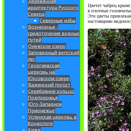
Деревянная
Цветет чабрец крымс
архитектура Русского
в плотные головчаты
Севера
Эти цветы привлекаю
Северные избы
настоящими медонос
Вознесенье -
средоточение водных
путей
Онежское озеро
Заповедный вепсский
лес
Георгиевская
церковь на
Юксовском озере
Важинский погост
Серебряное кольцо
Подпорожья
Юго-Западное
Прионежье
Успенская церковь в
Кондопоге
Кижи