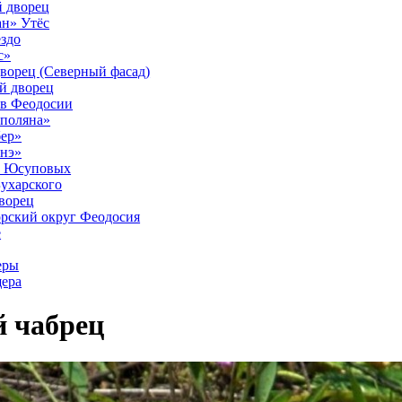
й дворец
ан» Утёс
здо
с»
ворец (Северный фасад)
й дворец
 в Феодосии
 поляна»
ер»
нэ»
м Юсуповых
ухарского
ворец
рский округ Феодосия
е
еры
ера
 чабрец