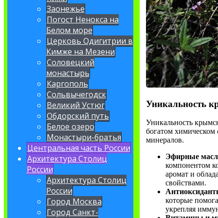
Заонежье
Погост Ненокса на
Белом море
Церковь Одигитрии в
Кимже на Мезени
Соловецкий
монастырь
Каргополь
Сольвычегодск
Уникальность к
Великий Устюг
Обдорский путь
Уникальность крымск
Белое озеро
богатом химическом 
Монастыри-братья
минералов.
Центральная часть России
Эфирные масл
Архитектура Столиц
компонентом ко
России
аромат и обла
Архитектура Столиц
свойствами.
России
Антиоксидант
Город Москва
которые помога
укрепляя иммун
Город Санкт-
Витамины и м