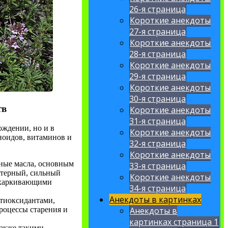
26-я страница
Короткие анекдоты
27-я страница
Короткие анекдоты
28-я страница
Короткие анекдоты
29-я страница
Короткие анекдоты
30-я страница
тв
Короткие анекдоты
31-я страница
ождении, но и в
Короткие анекдоты
ноидов, витаминов и
32-я страница
Короткие анекдоты
ные масла, основным
33-я страница
ктерный, сильный
Короткие анекдоты
тхаркивающими
34-я страница
Анекдоты в картинках
тиоксидантами,
Анекдоты в
роцессы старения и
картинках страница 1
также такими