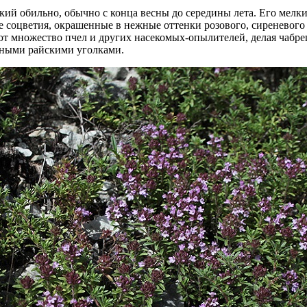
кий обильно, обычно с конца весны до середины лета. Его мелк
е соцветия, окрашенные в нежные оттенки розового, сиреневого 
т множество пчел и других насекомых-опылителей, делая чабре
ными райскими уголками.