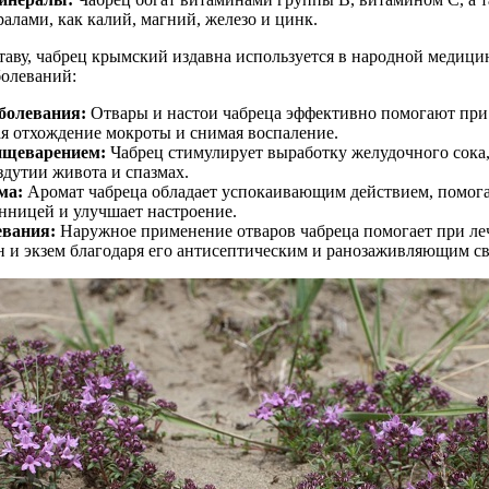
лами, как калий, магний, железо и цинк.
таву, чабрец крымский издавна используется в народной медици
болеваний:
болевания:
Отвары и настои чабреца эффективно помогают при 
ая отхождение мокроты и снимая воспаление.
ищеварением:
Чабрец стимулирует выработку желудочного сока,
здутии живота и спазмах.
ма:
Аромат чабреца обладает успокаивающим действием, помога
онницей и улучшает настроение.
евания:
Наружное применение отваров чабреца помогает при л
н и экзем благодаря его антисептическим и ранозаживляющим с