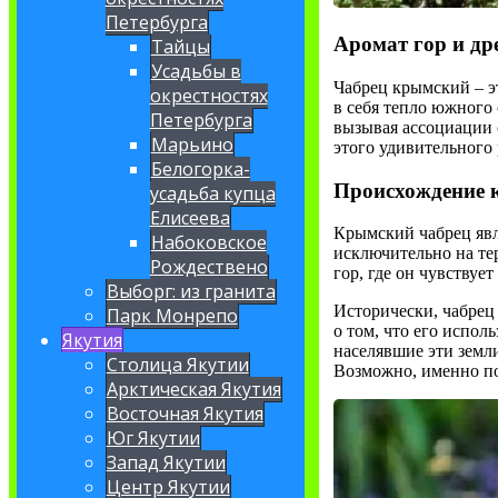
Петербурга
Аромат гор и др
Тайцы
Усадьбы в
Чабрец крымский – э
окрестностях
в себя тепло южного
Петербурга
вызывая ассоциации 
Марьино
этого удивительного
Белогорка-
Происхождение 
усадьба купца
Елисеева
Крымский чабрец явля
Набоковское
исключительно на те
Рождествено
гор, где он чувству
Выборг: из гранита
Исторически, чабрец
Парк Монрепо
о том, что его испол
Якутия
населявшие эти земли
Столица Якутии
Возможно, именно по
Арктическая Якутия
Восточная Якутия
Юг Якутии
Запад Якутии
Центр Якутии