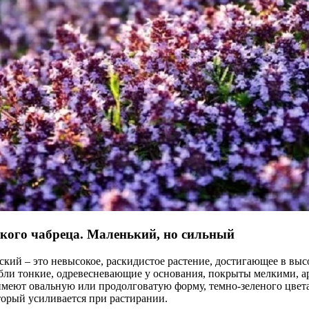
кого чабреца. Маленький, но сильный
кий – это невысокое, раскидистое растение, достигающее в высо
ебли тонкие, одревесневающие у основания, покрыты мелкими, 
имеют овальную или продолговатую форму, темно-зеленого цвета
торый усиливается при растирании.