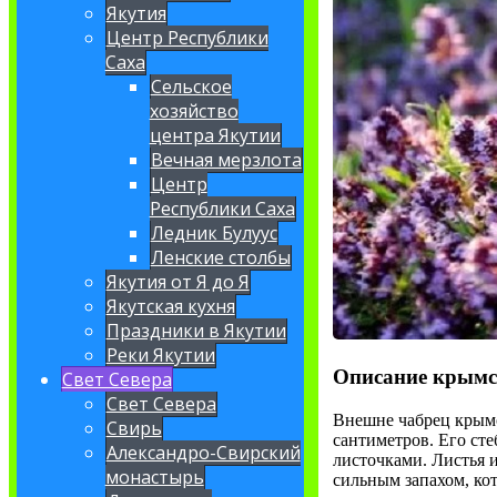
Якутия
Центр Республики
Саха
Сельское
хозяйство
центра Якутии
Вечная мерзлота
Центр
Республики Саха
Ледник Булуус
Ленские столбы
Якутия от Я до Я
Якутская кухня
Праздники в Якутии
Реки Якутии
Описание крымс
Свет Севера
Свет Севера
Внешне чабрец крымс
Свирь
сантиметров. Его ст
Александро-Свирский
листочками. Листья 
монастырь
сильным запахом, ко