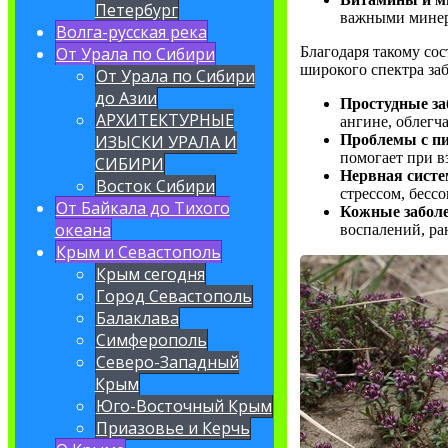
Петербург
важными минера
Волга-русская река
От Урала по Сибири
Благодаря такому сос
широкого спектра за
От Урала по Сибири
до Азии
Простудные за
АРХИТЕКТУРНЫЕ
ангине, облегч
ИЗЫСКИ УРАЛА И
Проблемы с п
помогает при в
СИБИРИ
Нервная систе
Восток Сибири
стрессом, бесс
От Байкала до Тихого
Кожные забол
океана
воспалений, ра
Крым и Севастополь
Крым сегодня
Город Севастополь
Балаклава
Симферополь
Северо-Западный
Крым
Юго-Восточный Крым
Приазовье и Керчь