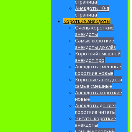
страница
Анекдоты 10-я
страница
Короткие анекдоты
Очень короткие
анекдоты
Самые короткие
анекдоты до слёз
Короткий смешной
анекдот про
Анекдоты смешные
короткие новые
Короткие анекдоты
самые смешные
Анекдоты короткие
новые
Анекдоты до слёз
короткие читать
Читать короткие
анекдоты
Самый короткий