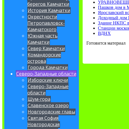
УРАВНОВЕШЕ
берегов Камчатки
Пашков дом в 
История Камчатки
Ярославский во
Окрестности
Доходный дом 
Петропавловск-
Здание НКПС в
Станции моско
Камчатского
ВДНХ
Южная часть
Камчатки
Готовится материал
Север Камчатки
Командорские
острова
Города Камчатки
Северо-Западные области
Изборские ключи
Северо-Западные
области
Шум-гора
Славенское озеро
Новгородские главы
Святая София
Новгородская