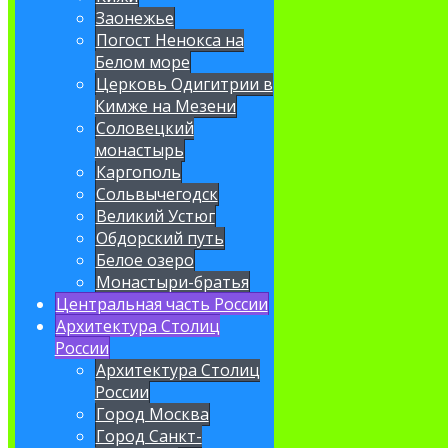
Заонежье
Погост Ненокса на
Белом море
Церковь Одигитрии в
Кимже на Мезени
Соловецкий
монастырь
Каргополь
Сольвычегодск
Великий Устюг
Обдорский путь
Белое озеро
Монастыри-братья
Центральная часть России
Архитектура Столиц
России
Архитектура Столиц
России
Город Москва
Город Санкт-