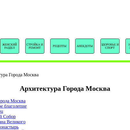
SENTSTORY.R
ЖЕНСКИЙ
СТРОЙКА И
ЗДОРОВЬЕ И
РЕЦЕПТЫ
АНЕКДОТЫ
РАЗДЕЛ
РЕМОНТ
СПОРТ
ура Города Москва
Архитектура Города Москва
орода Москва
е благолепие
ец
й Собор
ана Великого
онастырь