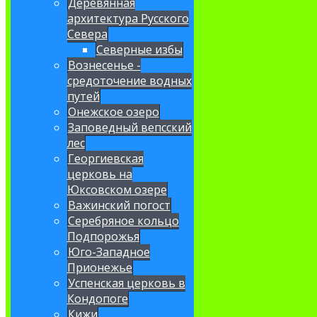
Деревянная
архитектура Русского
Севера
Северные избы
Вознесенье -
средоточение водных
путей
Онежское озеро
Заповедный вепсский
лес
Георгиевская
церковь на
Юксовском озере
Важинский погост
Серебряное кольцо
Подпорожья
Юго-Западное
Прионежье
Успенская церковь в
Кондопоге
Кижи