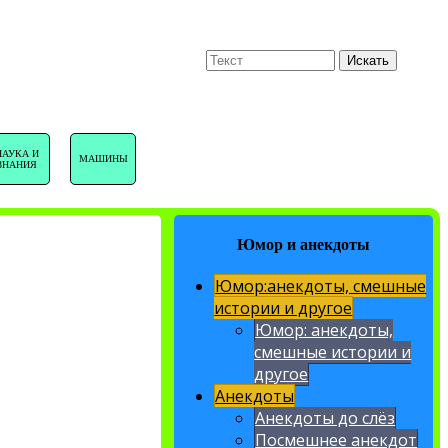
U
Поиск
Искать
НАВИГАЦИЯ
НАУКА И
МАШИНЫ
ЗНАНИЯ
САЙТА
Юмор и анекдоты
Юмор:анекдоты, смешные
истории и другое
Юмор: анекдоты,
смешные истории и
другое
Анекдоты
Анекдоты до слёз
Посмешнее анекдот