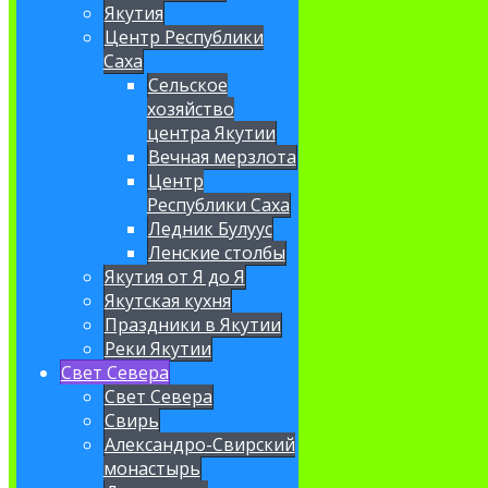
Якутия
Центр Республики
Саха
Сельское
хозяйство
центра Якутии
Вечная мерзлота
Центр
Республики Саха
Ледник Булуус
Ленские столбы
Якутия от Я до Я
Якутская кухня
Праздники в Якутии
Реки Якутии
Свет Севера
Свет Севера
Свирь
Александро-Свирский
монастырь