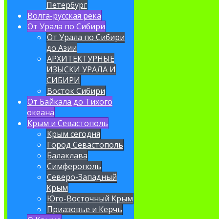
Петербург
Волга-русская река
От Урала по Сибири
От Урала по Сибири
до Азии
АРХИТЕКТУРНЫЕ
ИЗЫСКИ УРАЛА И
СИБИРИ
Восток Сибири
От Байкала до Тихого
океана
Крым и Севастополь
Крым сегодня
Город Севастополь
Балаклава
Симферополь
Северо-Западный
Крым
Юго-Восточный Крым
Приазовье и Керчь