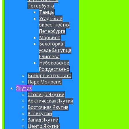
Петербурга
Тайцы
Усадьбы в
окрестностях
Петербурга
Марьино
Белогорка-
усадьба купца
Елисеева
Набоковское
Рождествено
Выборг: из гранита
Парк Монрепо
Якутия
Столица Якутии
Арктическая Якутия
Восточная Якутия
Юг Якутии
Запад Якутии
Центр Якутии