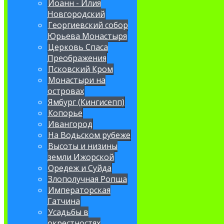
Иоанн - Илия
Новгородский
Георгиевский собор
Юрьева Монастыря
Церковь Спаса
Преображения
Псковский Кром
Монастыри на
островах
Ямбург (Кингисепп)
Копорье
Ивангород
На Водьском рубеже
Высоты и низины
земли Ижорской
Оредеж и Суйда
Злополучная Ропша
Императорская
Гатчина
Усадьбы в
окрестностях