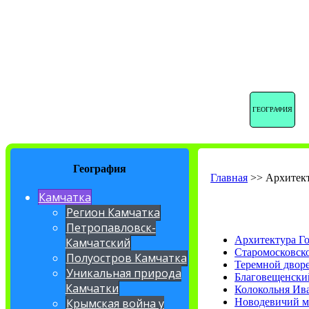
ГЕОГРАФИЯ
География
Главная
>>
Архитект
Камчатка
Регион Камчатка
Петропавловск-
Архитектура Г
Камчатский
Старомосковско
Полуостров Камчатка
Теремной двор
Уникальная природа
Благовещенски
Камчатки
Колокольня Ив
Новодевичий м
Крымская война у