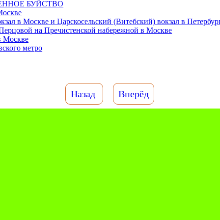
ННОЕ БУЙСТВО
Москве
кзал в Москве и Царскосельский (Витебский) вокзал в Петербур
Перцовой на Пречистенской набережной в Москве
 Москве
вского метро
Назад
Вперёд