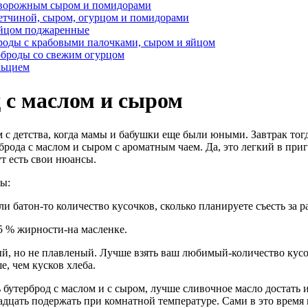
творожным сыром и помидорами
етчиной, сыром, огурцом и помидорами
яйцом поджаренные
роды с крабовыми палочками, сыром и яйцом
рброды со свежим огурцом
льцием
 с маслом и сыром
 с детства, когда мамы и бабушки еще были юными. Завтрак тогд
брода с маслом и сыром с ароматным чаем. Да, это легкий в при
ут есть свои нюансы.
ы:
и батон-то количество кусочков, сколько планируете съесть за ра
5 % жирности-на масленке.
й, но не плавленый. Лучше взять ваш любимый-количество кус
е, чем кусков хлеба.
ь бутерброд с маслом и с сыром, лучше сливочное масло достать 
адцать подержать при комнатной температуре. Сами в это время