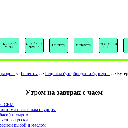
SENTSTORY.R
ЖЕНСКИЙ
СТРОЙКА И
ЗДОРОВЬЕ И
РЕЦЕПТЫ
АНЕКДОТЫ
РАЗДЕЛ
РЕМОНТ
СПОРТ
 раздел
>>
Рецепты
>>
Рецепты бутербродов и бургеров
>>
Бутер
Утром на завтрак с чаем
СОСЕМ
шпротами и солёным огурцом
басой и сыром
еченью трески
расной рыбой и маслом