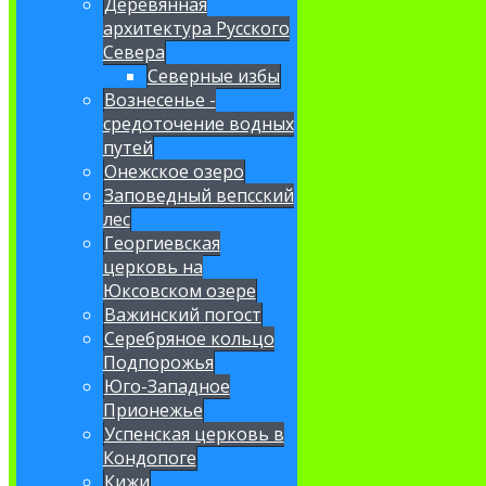
Деревянная
архитектура Русского
Севера
Северные избы
Вознесенье -
средоточение водных
путей
Онежское озеро
Заповедный вепсский
лес
Георгиевская
церковь на
Юксовском озере
Важинский погост
Серебряное кольцо
Подпорожья
Юго-Западное
Прионежье
Успенская церковь в
Кондопоге
Кижи