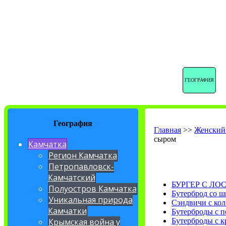
ГЕОГРАФИЯ
География
Главная
>>
Женский
сыром
Камчатка
Регион Камчатка
Петропавловск-
Камчатский
БУРГЕР С ЛО
Полуостров Камчатка
Бутерброд со 
Уникальная природа
Сэндвичи с кол
Камчатки
Бутерброды с п
Бутерброды с к
Крымская война у