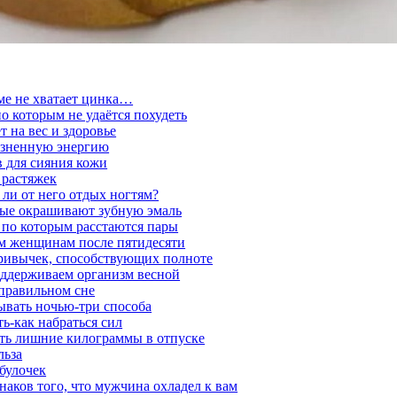
ме не хватает цинка…
о которым не удаётся похудеть
т на вес и здоровье
зненную энергию
 для сияния кожи
 растяжек
 ли от него отдых ногтям?
рые окрашивают зубную эмаль
 по которым расстаются пары
ом женщинам после пятидесяти
привычек, способствующих полноте
оддерживаем организм весной
правильном сне
ывать ночью-три способа
ть-как набраться сил
ть лишние килограммы в отпуске
льза
 булочек
наков того, что мужчина охладел к вам