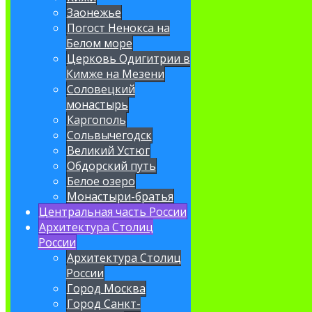
Заонежье
Погост Ненокса на
Белом море
Церковь Одигитрии в
Кимже на Мезени
Соловецкий
монастырь
Каргополь
Сольвычегодск
Великий Устюг
Обдорский путь
Белое озеро
Монастыри-братья
Центральная часть России
Архитектура Столиц
России
Архитектура Столиц
России
Город Москва
Город Санкт-