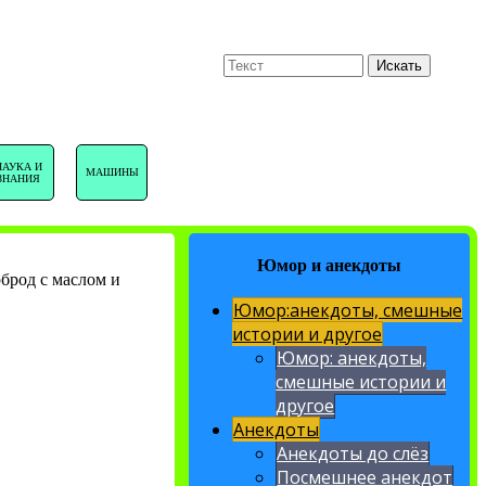
U
Поиск
Искать
НАВИГАЦИЯ
НАУКА И
МАШИНЫ
ЗНАНИЯ
САЙТА
Юмор и анекдоты
брод с маслом и
Юмор:анекдоты, смешные
истории и другое
Юмор: анекдоты,
смешные истории и
другое
Анекдоты
Анекдоты до слёз
Посмешнее анекдот