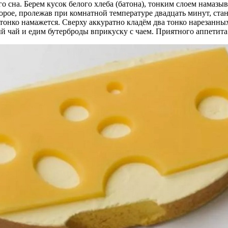
о сна. Берем кусок белого хлеба (батона), тонким слоем намазыв
орое, пролежав при комнатной температуре двадцать минут, ста
тонко намажется. Сверху аккуратно кладём два тонко нарезанны
й чай и едим бутерброды вприкуску с чаем. Приятного аппетита