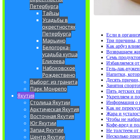
Петербурга
Тайцы
Усадьбы в
окрестностях
Петербурга
Если в организ
Марьино
Три причины, п
Как арбуз влияе
Белогорка-
Возвращаем жи
усадьба купца
Семь продуктов
Елисеева
Избавляемся от
Набоковское
Гель-лак-нужен
Напитки, кото
Рождествено
Десять причин,
Выборг: из гранита
Занятия спорт
Парк Монрепо
Пять детских 
Якутия
Укрепляем и п
Столица Якутии
Информация о 
Как не перекус
Арктическая Якутия
Жара и усталос
Восточная Якутия
Чтобы не набра
Юг Якутии
Кофе-вред и по
Запад Якутии
Не толстеем от
Несколько приз
Центр Якутии