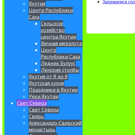
Занимаемся спо
Якутия
Центр Республики
Саха
Сельское
хозяйство
центра Якутии
Вечная мерзлота
Центр
Республики Саха
Ледник Булуус
Ленские столбы
Якутия от Я до Я
Якутская кухня
Праздники в Якутии
Реки Якутии
Свет Севера
Свет Севера
Свирь
Александро-Свирский
монастырь