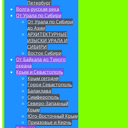
Петербург
Волга-русская река
От Урала по Сибири
От Урала по Сибири
до Азии
АРХИТЕКТУРНЫЕ
ИЗЫСКИ УРАЛА И
СИБИРИ
Восток Сибири
От Байкала до Тихого
океана
Крым и Севастополь
Крым сегодня
Город Севастополь
Балаклава
Симферополь
Северо-Западный
Крым
Юго-Восточный Крым
Приазовье и Керчь