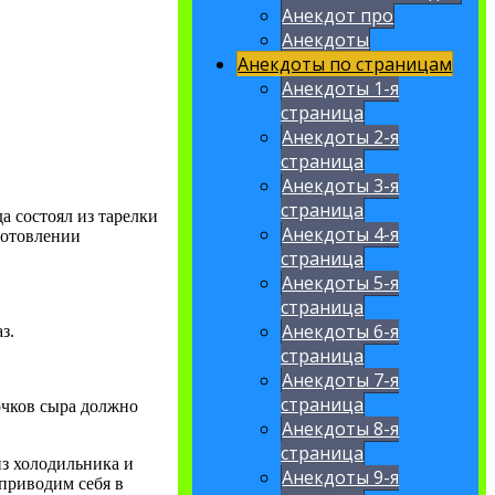
Анекдот про
Анекдоты
Анекдоты по страницам
Анекдоты 1-я
страница
Анекдоты 2-я
страница
Анекдоты 3-я
страница
а состоял из тарелки
Анекдоты 4-я
готовлении
страница
Анекдоты 5-я
страница
Анекдоты 6-я
з.
страница
Анекдоты 7-я
страница
очков сыра должно
Анекдоты 8-я
страница
из холодильника и
Анекдоты 9-я
 приводим себя в