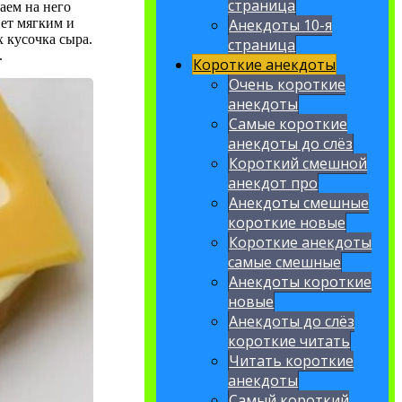
страница
аем на него
нет мягким и
Анекдоты 10-я
х кусочка сыра.
страница
.
Короткие анекдоты
Очень короткие
анекдоты
Самые короткие
анекдоты до слёз
Короткий смешной
анекдот про
Анекдоты смешные
короткие новые
Короткие анекдоты
самые смешные
Анекдоты короткие
новые
Анекдоты до слёз
короткие читать
Читать короткие
анекдоты
Самый короткий