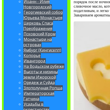
Иоанн - Илия
порядок после ночног
сливочное масло, кот
Новгородский
податливым, и легко 
Георгиевский собор
Завариваем ароматны
Юрьева Монастыря
Церковь Спаса
Преображения
Псковский Кром
Монастыри на
островах
Ямбург (Кингисепп)
Копорье
Ивангород
На Водьском рубеже
Высоты и низины
земли Ижорской
Оредеж и Суйда
Злополучная Ропша
Императорская
Гатчина
Усадьбы в
окрестностях