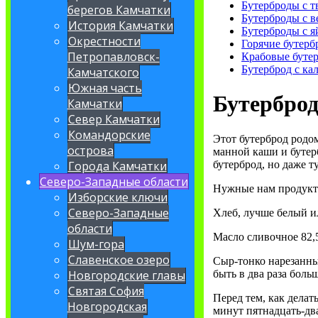
Бутерброды с 
берегов Камчатки
Бутерброды с в
История Камчатки
Бутерброды с 
Окрестности
Горячие бутерб
Петропавловск-
Крабовые буте
Бутерброд с ка
Камчатского
Южная часть
Бутерброд
Камчатки
Север Камчатки
Командорские
Этот бутерброд родом
острова
манной каши и бутер
бутерброд, но даже т
Города Камчатки
Северо-Западные области
Нужные нам продукт
Изборские ключи
Северо-Западные
Хлеб, лучше белый ил
области
Масло сливочное 82,
Шум-гора
Славенское озеро
Сыр-тонко нарезанны
быть в два раза больш
Новгородские главы
Святая София
Перед тем, как делат
Новгородская
минут пятнадцать-дв