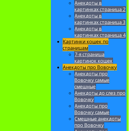
Анекдоты в
картинках страница 2
Анекдоты в
картинках страница 3
Анекдоты в
картинках страница 4
Картинки кошек по
страницам
7-я страница
картинок кошек
Анекдоты про Вовочку
Анекдоты про
Вовочку самые
смешные
Анекдоты до слез про
Вовочку
Анекдоты про
Вовочку самые
Смешные анекдоты
про Вовочку