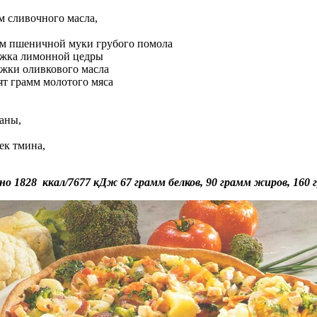
м сливочного масла,
мм пшеничной муки грубого помола
ожка лимонной цедры
ожки оливкового масла
ят грамм молотого мяса
аны,
ек тмина,
но 1828 ккал/7677 кДж 67 грамм белков, 90 грамм жиров, 160