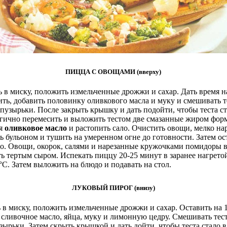
ПИЦЦА С ОВОЩАМИ (вверху)
 в миску, положить измельченные дрожжи и сахар. Дать время на
ть, добавить половинку оливкового масла и муку и смешивать те
 пузырьки. После закрыть крышку и дать подойти, чтобы теста ст
ргично перемесить и выложить тестом две смазанные жиром фор
ся
оливковое масло
и растопить сало. Очистить овощи, мелко нар
ть бульоном и тушить на умеренном огне до готовности. Затем ос
то. Овощи, окорок, салями и нарезанные кружочками помидоры в
ь тертым сыром. Испекать пиццу 20-25 минут в заранее нагрето
°С. Затем выложить на блюдо и подавать на стол.
ЛУКОВЫЙ ПИРОГ (внизу)
 в миску, положить измельченные дрожжи и сахар. Оставить на 
сливочное масло, яйца, муку и лимонную цедру. Смешивать тесто
зырьки. Затем скрыть крышкой и дать дойти, чтобы теста стало в