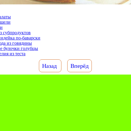
алаты
ишели
жи
з субпродуктов
ндейка по-баварски
да из говядины
 булочки голубцы
лия из теста
Назад
Вперёд