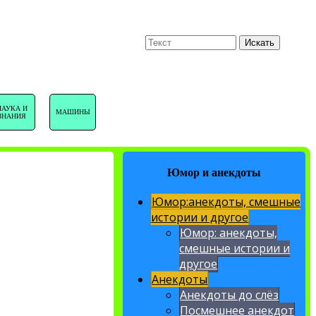
U
Поиск
Искать
НАВИГАЦИЯ
НАУКА И
МАШИНЫ
ЗНАНИЯ
САЙТА
Юмор и анекдоты
Юмор:анекдоты, смешные
истории и другое
Юмор: анекдоты,
смешные истории и
другое
Анекдоты
Анекдоты до слёз
Посмешнее анекдот