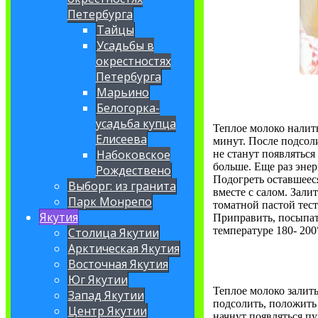
Петербурга
Тайцы
Усадьбы в
окрестностях
Петербурга
Марьино
Белогорка-
усадьба купца
Теплое молоко налить
Елисеева
минут. После подсоли
Набоковское
не станут появляться
больше. Еще раз эне
Рождествено
Подогреть оставшее
Выборг: из гранита
вместе с салом. Зали
Парк Монрепо
томатной пастой тес
Якутия
Приправить, посыпат
температуре 180- 200
Столица Якутии
Арктическая Якутия
Восточная Якутия
Юг Якутии
Теплое молоко залить
Запад Якутии
подсолить, положить 
Центр Якутии
начнут появляться пу