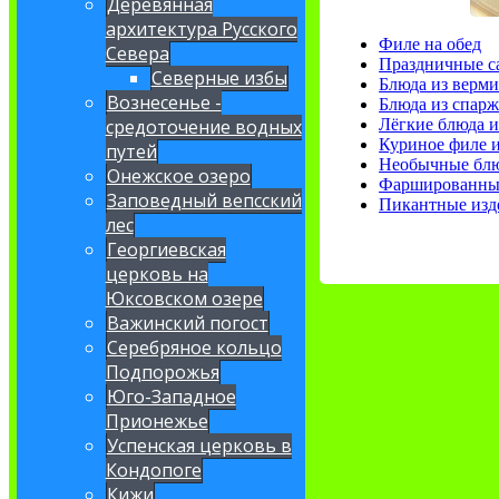
Деревянная
архитектура Русского
Филе на обед
Севера
Праздничные с
Северные избы
Блюда из верм
Вознесенье -
Блюда из спар
Лёгкие блюда и
средоточение водных
Куриное филе и
путей
Необычные блю
Онежское озеро
Фаршированные
Заповедный вепсский
Пикантные изде
лес
Георгиевская
церковь на
Юксовском озере
Важинский погост
Серебряное кольцо
Подпорожья
Юго-Западное
Прионежье
Успенская церковь в
Кондопоге
Кижи