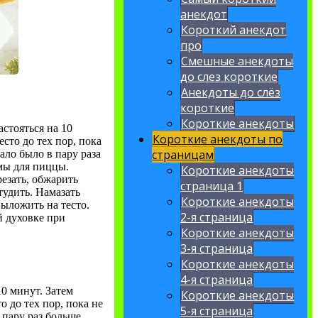
анекдот
Короткий анекдот
про
Смешные анекдоты
до слез короткие
Анекдоты до слёз
короткие
Короткие анекдоты
стояться на 10
Короткие анекдоты по
сто до тех пор, пока
страницам
ало было в пару раза
мы для пиццы.
Короткие анекдоты
езать, обжарить
страница 1
тудить. Намазать
Короткие анекдоты
ыложить на тесто.
2-я страница
й духовке при
Короткие анекдоты
3-я страница
Короткие анекдоты
4-я страница
10 минут. Затем
Короткие анекдоты
 до тех пор, пока не
5-я страница
 пару раз больше.