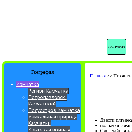
ГЕОГРАФИЯ
География
Главная
>>
Пикантны
Камчатка
Регион Камчатка
Петропавловск-
Камчатский
Полуостров Камчатка
Уникальная природа
Двести пятьдес
Камчатки
полпачки свеж
Крымская война у
Одна чайная ло