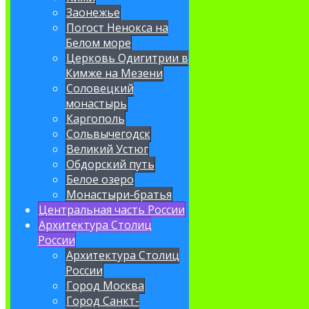
Заонежье
Погост Ненокса на
Белом море
Церковь Одигитрии в
Кимже на Мезени
Соловецкий
монастырь
Каргополь
Сольвычегодск
Великий Устюг
Обдорский путь
Белое озеро
Монастыри-братья
Центральная часть России
Архитектура Столиц
России
Архитектура Столиц
России
Город Москва
Город Санкт-