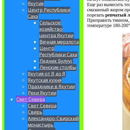
Якутия
Еще раз вымесить те
Центр Республики
смазанный жиром про
порезать
репчатый 
Саха
Приправить тмином, 
Сельское
температуре 180-200°
хозяйство
центра Якутии
Вечная мерзлота
Центр
Республики Саха
Ледник Булуус
Ленские столбы
Якутия от Я до Я
Якутская кухня
Праздники в Якутии
Реки Якутии
Свет Севера
Свет Севера
Свирь
Александро-Свирский
монастырь