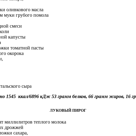
ки оливкового масла
м муки грубого помола
щной смеси
коли
ной капусты
а
ожки томатной пасты
ого окорока
и,
тальского сыра
но 1545 ккал/6896 кДж 53 грамм белков, 66 грамм жиров, 16 
ЛУКОВЫЙ ПИРОГ
ят миллилитров теплого молока
их дрожжей
ожки сахара,