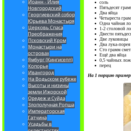
Иоанн - Илия
соль
Новгородский
Пятьдесят грам
Два яйца
Георгиевский собор
Четыреста гра
Юрьева Монастыря
Одна чайная л
Церковь Спаса
1-2 столовой л
Преображения
Двести пятьдес
Две луковицы
Псковский Кром
Два лука-порея
Монастыри на
Сто грамм смет
островах
Ещё два яйца
Ямбург (Кингисепп)
0,5 чайных лож
Копорье
перец
Ивангород
На 1 порцию пример
На Водьском рубеже
Высоты и низины
земли Ижорской
Оредеж и Суйда
Злополучная Ропша
Императорская
Гатчина
Усадьбы в
окрестностях