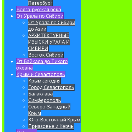
Петербург
Волга-русская река
От Урала по Сибири
От Урала по Сибири
до Азии
АРХИТЕКТУРНЫЕ
ИЗЫСКИ УРАЛА И
СИБИРИ
Восток Сибири
От Байкала до Тихого
океана
Крым и Севастополь
Крым сегодня
Город Севастополь
Балаклава
Симферополь
Северо-Западный
Крым
Юго-Восточный Крым
Приазовье и Керчь