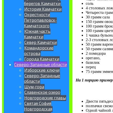
берегов Камчатки
соль
4 столовых лож
История Камчатки
Четыреста грам
Окрестности
30 грамм сала
Петропавловск-
150 грамм ово
Камчатского
100 грамм брок
100 грамм цвет
Южная часть
1 чашка бульон
Камчатки
2-3 столовых л
Север Камчатки
50 грамм варен
Командорские
50 грамм салям
острова
2 помидора
орегано,
Города Камчатки
базилик
Северо-Западные области
перец
Изборские ключи
75 грамм эммен
Северо-Западные
На 1 порцию пример
области
Шум-гора
Славенское озеро
Новгородские главы
Двести пятьдес
Святая София
полпачки свеж
Новгородская
Одной чайной л