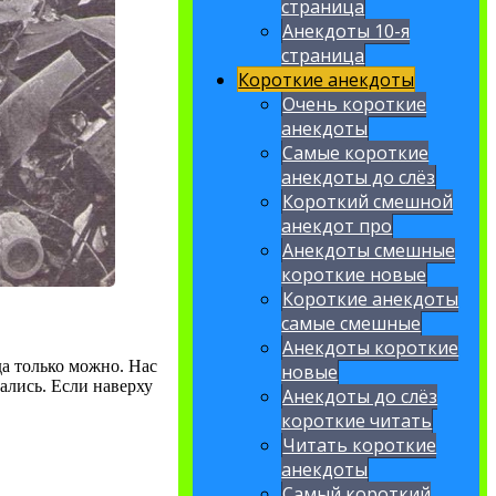
страница
Анекдоты 10-я
страница
Короткие анекдоты
Очень короткие
анекдоты
Самые короткие
анекдоты до слёз
Короткий смешной
анекдот про
Анекдоты смешные
короткие новые
Короткие анекдоты
самые смешные
Анекдоты короткие
да только можно. Нас
новые
ались. Если наверху
Анекдоты до слёз
короткие читать
Читать короткие
анекдоты
Самый короткий