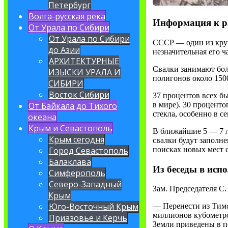
Петербург
Волга-русская река
Информация к 
От Урала по Сибири
От Урала по Сибири
СССР — один из круп
до Азии
незначительная его ча
АРХИТЕКТУРНЫЕ
Свалки занимают бол
ИЗЫСКИ УРАЛА И
полигонов около 1500
СИБИРИ
Восток Сибири
37 процентов всех б
в мире). 30 проценто
От Байкала до Тихого
стекла, особенно в се
океана
Крым и Севастополь
В ближайшие 5 — 7 л
Крым сегодня
свалки будут заполне
поисках новых мест с
Город Севастополь
Балаклава
Из беседы в исп
Симферополь
Северо-Западный
Зам. Председателя С.
Крым
Юго-Восточный Крым
— Перенести из Тимо
миллионов кубометро
Приазовье и Керчь
Земли приведены в п