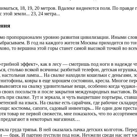
аться, 18, 19, 20 метров. Вдалеке виднеются поля. По правде г
 этой земли... 23, 24 метра...
ения
ямо пропорционален уровню развития цивилизации. Иными сло
ыбрасываем. В год на каждого жителя Москвы приходится по тон
ово, то вершина этой горы станет самой высокой точкой во всем
 «грибной эффект», как в лесу — смотришь под ноги в надежде ч
я, столько всякой всячины: разбитый телефон, детская игрушка
, настольная лампа... На свалке находили кошельки с деньгами, з
нитофоны, ковры в еще хорошем состоянии, кресла. Многое пер
 вывозятся на свалку удивительные вещи, особенно когда чудаки
 своих посольств и после закрытия международных выставок. В
ь при свалке. Тут и зеркала, и чуть выцветшие портьеры, став
претензий на изыск. На свалке есть сарайчик, где рабочие склади
вещи: костюмы, сапоги, садовый инвентарь... Не один дом прес
хотя товар не первой свежести, мне показалось, что по ассортимен
то предлагают в некоторых магазинах…
ла груда тряпья. В ней оказалась пачка детских колготок. Пер
и — брак. И партию пустили под нож. Неужели среди нас нет 