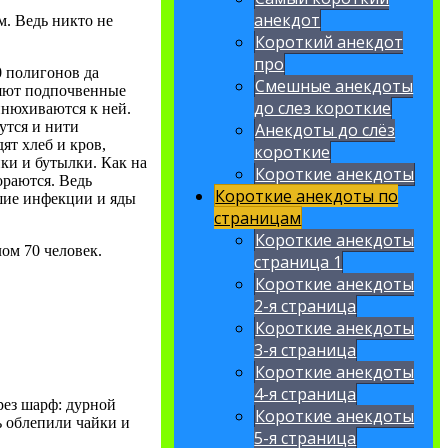
анекдот
м. Ведь никто не
Короткий анекдот
про
0 полигонов да
Смешные анекдоты
зняют подпочвенные
до слез короткие
инюхиваются к ней.
утся и нити
Анекдоты до слёз
ят хлеб и кров,
короткие
ки и бутылки. Как на
Короткие анекдоты
ораются. Ведь
Короткие анекдоты по
йшие инфекции и яды
страницам
Короткие анекдоты
лом 70 человек.
страница 1
Короткие анекдоты
2-я страница
Короткие анекдоты
3-я страница
Короткие анекдоты
4-я страница
рез шарф: дурной
Короткие анекдоты
ь облепили чайки и
5-я страница