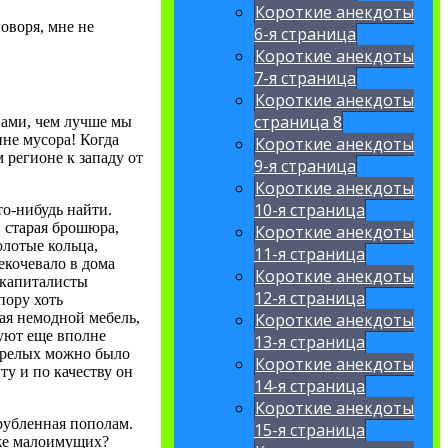
Короткие анекдоты
оворя, мне не
6-я страница
Короткие анекдоты
7-я страница
Короткие анекдоты
страница 8
вами, чем лучше мы
не мусора! Когда
Короткие анекдоты
 регионе к западу от
9-я страница
Короткие анекдоты
10-я страница
то-нибудь найти.
, старая брошюра,
Короткие анекдоты
олотые кольца,
11-я страница
екочевало в дома
Короткие анекдоты
-капиталисты
12-я страница
пору хоть
Короткие анекдоты
шая немодной мебель,
руют еще вполне
13-я страница
тарелых можно было
Короткие анекдоты
ту и по качеству он
14-я страница
Короткие анекдоты
ерубленная пополам.
15-я страница
уже малоимущих?