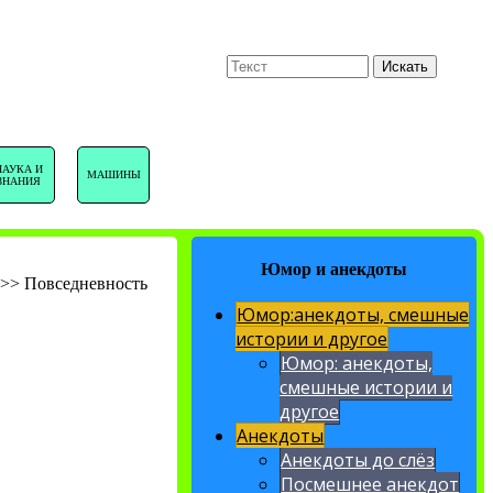
U
Поиск
Искать
НАВИГАЦИЯ
НАУКА И
МАШИНЫ
ЗНАНИЯ
САЙТА
Юмор и анекдоты
>>
Повседневность
Юмор:анекдоты, смешные
истории и другое
Юмор: анекдоты,
смешные истории и
другое
Анекдоты
Анекдоты до слёз
Посмешнее анекдот