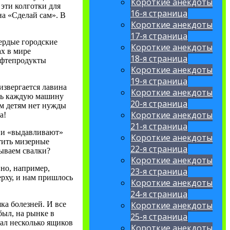
Короткие анекдоты
 эти колготки для
16-я страница
а «Сделай сам». В
Короткие анекдоты
17-я страница
ердые городские
Короткие анекдоты
ах в мире
18-я страница
нефтепродукты
Короткие анекдоты
19-я страница
извергается лавина
Короткие анекдоты
ить каждую машину
20-я страница
им детям нет нужды
Короткие анекдоты
а!
21-я страница
Они «выдавливают»
Короткие анекдоты
тить мизерные
22-я страница
рываем свалки?
Короткие анекдоты
но, например,
23-я страница
ерху, и нам пришлось
Короткие анекдоты
24-я страница
Короткие анекдоты
ка болезней. И все
был, на рынке в
25-я страница
пал несколько ящиков
Короткие анекдоты