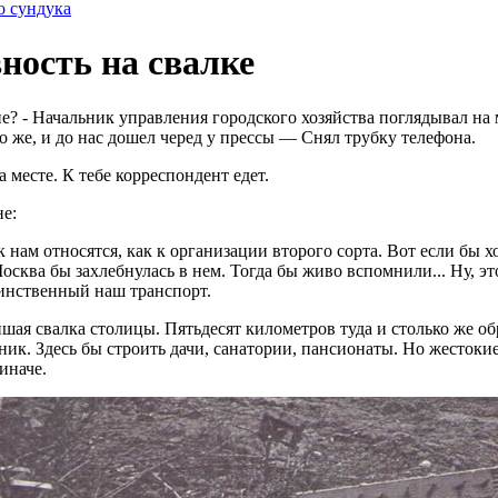
о сундука
ность на свалке
е? - Начальник управления городского хозяйства поглядывал на 
 же, и до нас дошел черед у прессы — Снял трубку телефона.
 месте. К тебе корреспондент едет.
не:
 нам относятся, как к организации второго сорта. Вот если бы х
Москва бы захлебнулась в нем. Тогда бы живо вспомнили... Ну, эт
динственный наш транспорт.
ая свалка столицы. Пятьдесят километров туда и столько же об
ник. Здесь бы строить дачи, санатории, пансионаты. Но жесток
иначе.