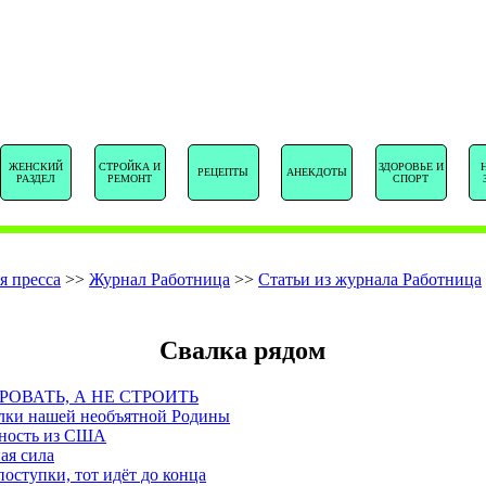
SENTSTORY.R
ЖЕНСКИЙ
СТРОЙКА И
ЗДОРОВЬЕ И
РЕЦЕПТЫ
АНЕКДОТЫ
РАЗДЕЛ
РЕМОНТ
СПОРТ
я пресса
>>
Журнал Работница
>>
Статьи из журнала Работница
Свалка рядом
ОВАТЬ, А НЕ СТРОИТЬ
лки нашей необъятной Родины
чность из США
ая сила
поступки, тот идёт до конца