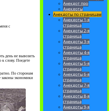
Анекдот про
Анекдоты
Анекдоты по страницам
Анекдоты 1-я
страница
меня с
Анекдоты 2-я
страница
Анекдоты 3-я
страница
Анекдоты 4-я
оть день не вывозить
страница
о к слову. Поедете
Анекдоты 5-я
страница
ратно. По сторонам
Анекдоты 6-я
ие законы экономики
страница
Анекдоты 7-я
страница
Анекдоты 8-я
страница
Анекдоты 9-я