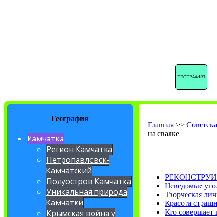
ГЕОГРАФИЯ
География
Главная
>>
Советска
на свалке
Камчатка
Регион Камчатка
Петропавловск-
Камчатский
РЕКОНСТРУИР
Полуостров Камчатка
Неведомые уго
Уникальная природа
Творческая ли
Камчатки
Красота страшн
Кто совершает 
Крымская война у