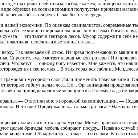
многодетных родителей отказался бы, скажем, за полцены купить
виде обрезков из сосны вспомнил полупустые прилавки магазин
й, деревяшкой — очередь. Сюда бы эту очередь.
 нашей экономики. По оценкам специалистов, современные тв
аллы в более концентрированном виде, чем в самых богатых руд
е бумага — это тысячи гектаров лесов. Мусор содержит в себе 
де пластиков, неисчислимые тонны стекла...
 верху. Так называемый откос. Из чрева подъезжающих машин н
тряпья. Спросите, куда смотрят народные контролеры? Но провер
ячи. Что везут — одному богу известно. Мне кажется, что наш
есторождения ископаемых... В этих горах вся таблица Менделеев
ля трамбовки мусорного слоя стали применять тяжелые катки. 
 от которых гибнут целые леса. Но... Организациям проще запла
 тысячи на природоохранные мероприятия. Почему тогда не зак
справны. — Ответили мне в городской санэпидстанции. — Недав
хово. И что же? Продержались... только три часа! «Нажали» св
запрещает копаться в этих горах мусора. Может произойти вспыш
уют целые бригады: мебель собирают, посуду... Недавно случай 
вали конфетами. Обнаружилось, товар — со свалки. Кто-то отко