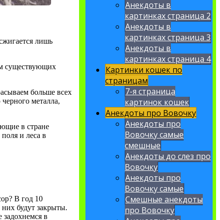
Анекдоты в
картинках страница 2
Анекдоты в
картинках страница 3
сжигается лишь
Анекдоты в
картинках страница 4
иям существующих
Картинки кошек по
страницам
7-я страница
расываем больше всех
 черного металла,
картинок кошек
Анекдоты про Вовочку
Анекдоты про
ующие в стране
Вовочку самые
 поля и леса в
смешные
Анекдоты до слез про
Вовочку
Анекдоты про
Вовочку самые
Смешные анекдоты
ор? В год 10
 них будут закрыты.
про Вовочку
е задохнемся в