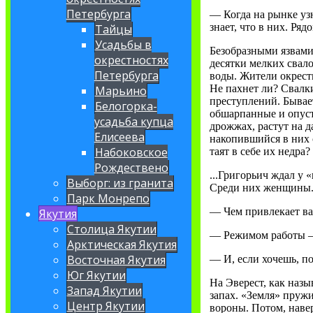
Петербурга
— Когда на рынке уз
знает, что в них. Ряд
Тайцы
Усадьбы в
Безобразными язвами
окрестностях
десятки мелких свало
Петербурга
воды. Жители окрест
Не пахнет ли? Свалк
Марьино
преступлений. Бывает
Белогорка-
обшарпанные и опуст
усадьба купца
дрожжах, растут на 
Елисеева
накопившийся в них 
Набоковское
таят в себе их недра?
Рождествено
...Григорьич ждал у 
Выборг: из гранита
Среди них женщины
Парк Монрепо
— Чем привлекает вас
Якутия
Столица Якутии
— Режимом работы — 
Арктическая Якутия
Восточная Якутия
— И, если хочешь, по
Юг Якутии
На Эверест, как наз
Запад Якутии
запах. «Земля» пруж
Центр Якутии
вороны. Потом, навер