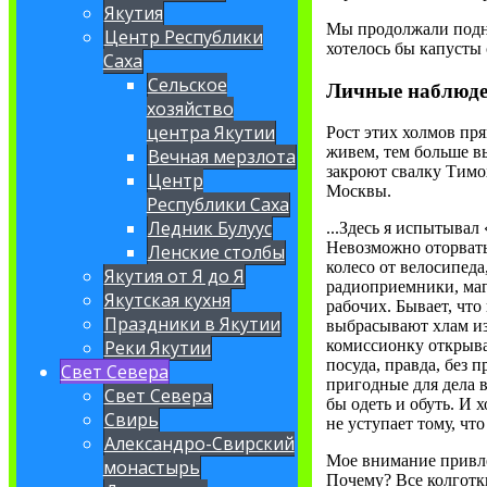
Якутия
Мы продолжали подним
Центр Республики
хотелось бы капусты с
Саха
Сельское
Личные наблюд
хозяйство
центра Якутии
Рост этих холмов пр
живем, тем больше в
Вечная мерзлота
закроют свалку Тимох
Центр
Москвы.
Республики Саха
Ледник Булуус
...Здесь я испытывал
Невозможно оторватьс
Ленские столбы
колесо от велосипеда
Якутия от Я до Я
радиоприемники, маг
Якутская кухня
рабочих. Бывает, что
Праздники в Якутии
выбрасывают хлам из
Реки Якутии
комиссионку открыват
посуда, правда, без 
Свет Севера
пригодные для дела 
Свет Севера
бы одеть и обуть. И 
Свирь
не уступает тому, ч
Александро-Свирский
Мое внимание привлек
монастырь
Почему? Все колготк