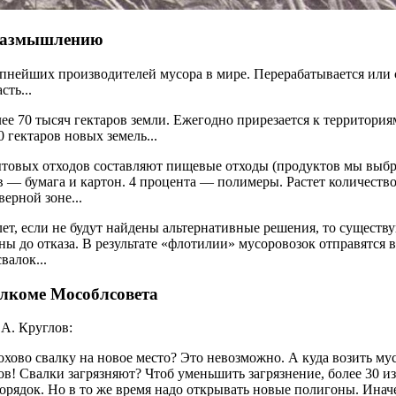
размышлению
нейших производителей мусора в мире. Перерабатывается или 
сть...
ее 70 тысяч гектаров земли. Ежегодно прирезается к территор
 гектаров новых земель...
ытовых отходов составляют пищевые отходы (продуктов мы выб
в — бумага и картон. 4 процента — полимеры. Растет количество
верной зоне...
ет, если не будут найдены альтернативные решения, то существ
ны до отказа. В результате «флотилии» мусоровозок отправятся в
валок...
олкоме Мособлсовета
 А. Круглов:
хово свалку на новое место? Это невозможно. А куда возить мус
в! Свалки загрязняют? Чтоб уменьшить загрязнение, более 30 из
орядок. Но в то же время надо открывать новые полигоны. Инач