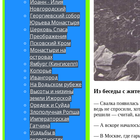
Иоанн - Илия
Новгородский
Георгиевский собор
Юрьева Монастыря
Церковь Спаса
Преображения
Псковский Кром
Монастыри на
островах
Ямбург (Кингисепп)
Копорье
Ивангород
На Водьском рубеже
Высоты и низины
Из беседы с жит
земли Ижорской
— Свалка появилась з
Оредеж и Суйда
ведь не спросили, хо
Злополучная Ропша
решили — считай, ка
Императорская
Гатчина
— А вскоре началось:
Усадьбы в
— В Москве, где гарь
окрестностях