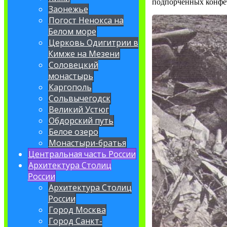
подпорченных конфет,
Заонежье
Погост Ненокса на
Белом море
Церковь Одигитрии в
Кимже на Мезени
Соловецкий
монастырь
Каргополь
Сольвычегодск
Великий Устюг
Обдорский путь
Белое озеро
Монастыри-братья
Центральная часть России
Архитектура Столиц
России
Архитектура Столиц
России
Город Москва
Город Санкт-