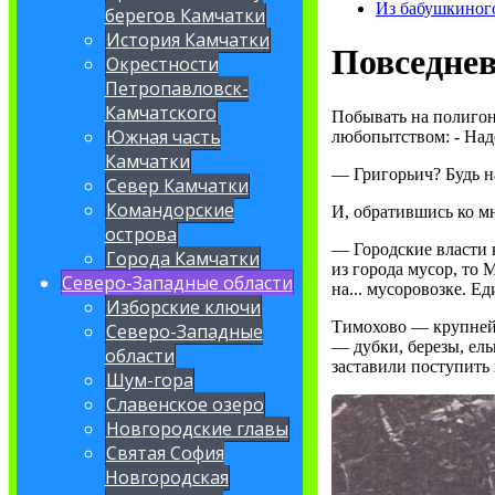
Из бабушкиног
берегов Камчатки
История Камчатки
Повседнев
Окрестности
Петропавловск-
Камчатского
Побывать на полигон
Южная часть
любопытством: - Надо
Камчатки
— Григорьич? Будь на
Север Камчатки
Командорские
И, обратившись ко м
острова
— Городские власти к
Города Камчатки
из города мусор, то 
Северо-Западные области
на... мусоровозке. Е
Изборские ключи
Тимохово — крупнейш
Северо-Западные
— дубки, березы, ель
области
заставили поступить 
Шум-гора
Славенское озеро
Новгородские главы
Святая София
Новгородская