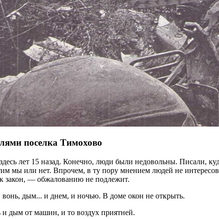
елями поселка Тимохово
десь лет 15 назад. Конечно, люди были недовольны. Писали, ку
тим мы или нет. Впрочем, в ту пору мнением людей не интересов
к закон, — обжалованию не подлежит.
 вонь, дым... и днем, и ночью. В доме окон не открыть.
 и дым от машин, и то воздух приятней.