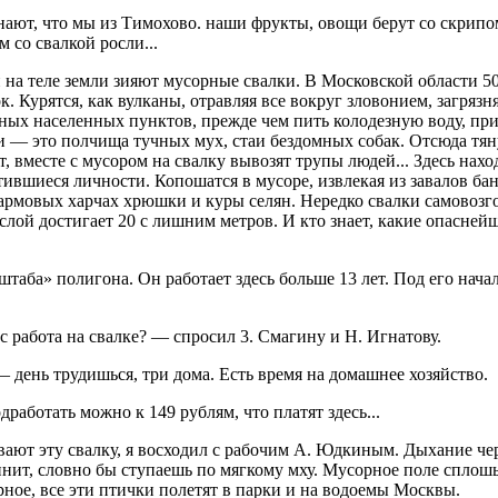
нают, что мы из Тимохово. наши фрукты, овощи берут со скрипо
ом со свалкой росли...
 на теле земли зияют мусорные свалки. В Московской области 5
к. Курятся, как вулканы, отравляя все вокруг зловонием, загря
ных населенных пунктов, прежде чем пить колодезную воду, пр
и — это полчища тучных мух, стаи бездомных собак. Отсюда тян
, вместе с мусором на свалку вывозят трупы людей... Здесь наход
ившиеся личности. Копошатся в мусоре, извлекая из завалов бан
дармовых харчах хрюшки и куры селян. Нередко свалки самовозг
слой достигает 20 с лишним метров. И кто знает, какие опасне
«штаба» полигона. Он работает здесь больше 13 лет. Под его нача
.
 работа на свалке? — спросил 3. Смагину и Н. Игнатову.
день трудишься, три дома. Есть время на домашнее хозяйство.
дработать можно к 149 рублям, что платят здесь...
ывают эту свалку, я восходил с рабочим А. Юдкиным. Дыхание че
инит, словно бы ступаешь по мягкому мху. Мусорное поле сплош
ное, все эти птички полетят в парки и на водоемы Москвы.