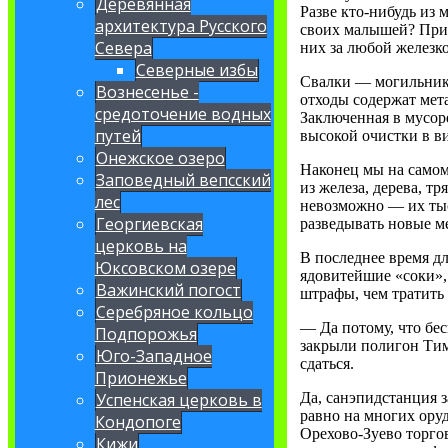
Деревянная
Разве кто-нибудь из 
архитектура Русского
своих малышей? При 
Севера
них за любой железко
Северные избы
Свалки — могильники
Вознесенье -
отходы содержат мет
средоточение водных
Заключенная в мусор
путей
высокой очистки в ви
Онежское озеро
Наконец мы на самом
Заповедный вепсский
из железа, дерева, 
лес
невозможно — их тыс
Георгиевская
разведывать новые м
церковь на
В последнее время д
Юксовском озере
ядовитейшие «соки»,
Важинский погост
штрафы, чем тратить
Серебряное кольцо
— Да потому, что бе
Подпорожья
закрыли полигон Тимо
Юго-Западное
сдаться.
Прионежье
Успенская церковь в
Да, санэпидстанция 
равно на многих оруд
Кондопоге
Орехово-Зуево торго
Кижи