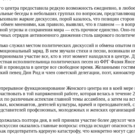
о центра предоставила редкую возможность ежедневно, в любое 
альные беседы в небольших группах по вопросам, представляю
ыхивали жаркие дискуссии, порой казалось, что позиции сторон 
обмен мнениями, как правило, выявлял, что в главном — в вопр
ной угрозы и сохранения мира — есть прочное единство. Оно-то
ичных отрядов антивоенного движения столь широкого политиче
лько служил местом политических дискуссий и обмена опытом п
эмоциональный заряд. В нем звучали стихи и песни, возникали
принимали участие все, кто в этот момент находился в центре.
стная исполнительница политических песен из ФРГ Фазия Янсен
ой и проводила в центре все свободное время. Желанными гостям
кий певец Дин Рид и член советской делегации, поэт, киноакте
непрерывное функционирование Женского центра ни в коей мере
ствовать в той напряженной работе, которая велась в течение 2
 по различным аспектам главной темы ассамблеи, а затем на вс
ых, космонавтов, деятелей культуры, врачей и преподавателей, 
едставителей профсоюзных, молодежных и женских организаций
олжалась полтора дня, в ней приняли участие более двухсот чел
искуссии оказались главные вопросы: откуда исходит опасность 
ак предотвратить ядерную катастрофу, что конкретно могут сдел