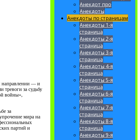
Анекдот про
Анекдоты
Анекдоты по страницам
Анекдоты 1-я
страница
Анекдоты 2-я
страница
Анекдоты 3-я
страница
Анекдоты 4-я
страница
Анекдоты 5-я
м направлении — и
страница
и тревоги за судьбу
Анекдоты 6-я
ой войны»,
страница
Анекдоты 7-я
бе за
страница
 упрочение мира на
Анекдоты 8-я
офессиональных
страница
ских партий и
Анекдоты 9-я