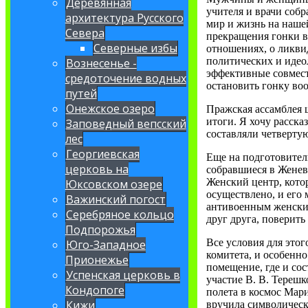
Деревянная
учителя и врачи соб
архитектура Русского
мир и жизнь на наше
Севера
прекращения гонки в
Северные избы
отношениях, о ликви
политических и идео
Вознесенье -
эффективные совмест
средоточение водных
остановить гонку во
путей
Онежское озеро
Пражская ассамблея ш
итоги. Я хочу расск
Заповедный вепсский
составляли четвертую
лес
Георгиевская
Еще на подготовител
церковь на
собравшиеся в Женеве
Женский центр, кото
Юксовском озере
осуществлено, и его
Важинский погост
антивоенным женски
Серебряное кольцо
друг друга, поверить
Подпорожья
Все условия для это
Юго-Западное
комитета, и особенн
Прионежье
помещение, где и со
Успенская церковь в
участие В. В. Терешк
Кондопоге
полета в космос Мар
Кижи
вручила символическ