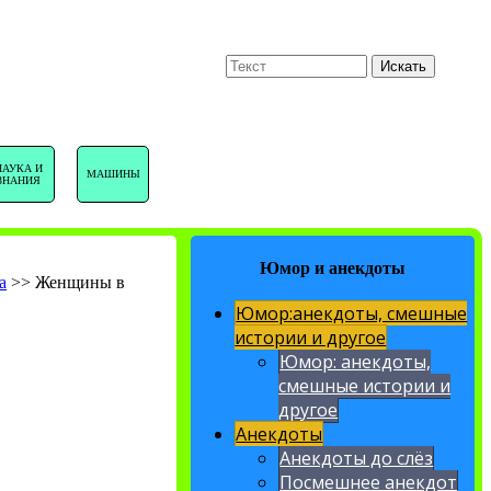
U
Поиск
Искать
НАВИГАЦИЯ
НАУКА И
МАШИНЫ
ЗНАНИЯ
САЙТА
Юмор и анекдоты
а
>>
Женщины в
Юмор:анекдоты, смешные
истории и другое
Юмор: анекдоты,
смешные истории и
другое
Анекдоты
Анекдоты до слёз
Посмешнее анекдот