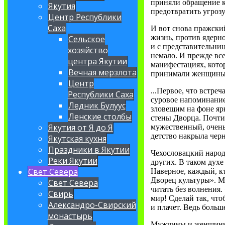
приняли обращение к
Якутия
предотвратить угроз
Центр Республики
Саха
И вот снова пражски
жизнь, против ядерно
Сельское
и с представительни
хозяйство
немало. И прежде вс
центра Якутии
манифестациях, котор
Вечная мерзлота
принимали женщины
Центр
...Первое, что встр
Республики Саха
суровое напоминание
Ледник Булуус
зловещим на фоне яр
Ленские столбы
стены Дворца. Почти
Якутия от Я до Я
мужественный, очень
детство накрыла черн
Якутская кухня
Праздники в Якутии
Чехословацкий народ
Реки Якутии
других. В таком дух
Свет Севера
Наверное, каждый, к
Дворец культуры». М
Свет Севера
читать без волнения.
Свирь
мир! Сделай так, чт
Александро-Свирский
и плачет. Ведь больш
монастырь
Мужчины и женщины, 