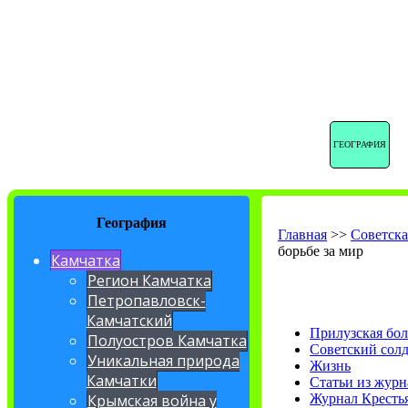
ГЕОГРАФИЯ
География
Главная
>>
Советска
борьбе за мир
Камчатка
Регион Камчатка
Петропавловск-
Камчатский
Прилузская бо
Полуостров Камчатка
Советский сол
Уникальная природа
Жизнь
Камчатки
Статьи из журн
Журнал Кресть
Крымская война у