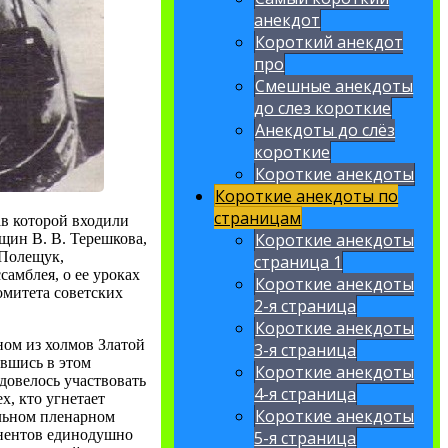
анекдот
Короткий анекдот
про
Смешные анекдоты
до слез короткие
Анекдоты до слёз
короткие
Короткие анекдоты
Короткие анекдоты по
страницам
ав которой входили
Короткие анекдоты
щин В. В. Терешкова,
 Полещук,
страница 1
самблея, о ее уроках
Короткие анекдоты
омитета советских
2-я страница
Короткие анекдоты
ном из холмов Златой
3-я страница
авшись в этом
Короткие анекдоты
довелось участвовать
4-я страница
х, кто угнетает
Короткие анекдоты
ельном пленарном
инентов единодушно
5-я страница