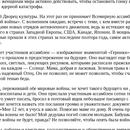
 женщинам мира активно действовать, чтобы остановить гонку
у ядерной катастрофы.
й Дворец культуры. На этот раз он принимает Всемирную ассам
й войны». С волнением ожидаю, встречи с теми, с кем вместе ра
цами новых отрядов антивоенного движения, ведь за истекшее в
его в странах Западной Европы, США, Канаде, Японии. В мощн
ые прошли в этих странах за последние полтора года, самое акт
.
ечает участников ассамблеи — изображение знаменитой «Герники
 о прошлом и предостережение на будущее. Оно выглядит еще б
ких, светлых, ликующих рисунков, которыми расписали пражски
 на каждом — Солнце. Мама, добрая и ласковая. Зеленая трава в
 надежный Отец. Он не позволит, не может позволить, чтобы сча
ой тенью беда.
, переживший обе мировые войны, не хочет такого будущего ни д
е воспитаны и дети. Они прислали участникам ассамблеи сотни т
то умеет писать, бросил в почтовый ящик небольшое письмецо с 
не хочется назвать эти послания громко и уважительно: докуме
 «Мне 12 лет, я учусь в школе. Помогаю маме по дому. Я очень пр
обы воины не было! Мой дедушка погиб совсем молодым. Бабушка
е войны не будет, правда? Не позволяйте, чтобы опять была война
рабочие и крестьяне, государственные и общественные деятели