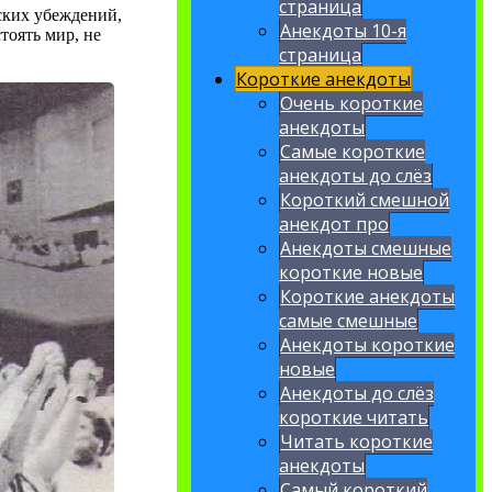
страница
ских убеждений,
Анекдоты 10-я
тоять мир, не
страница
Короткие анекдоты
Очень короткие
анекдоты
Самые короткие
анекдоты до слёз
Короткий смешной
анекдот про
Анекдоты смешные
короткие новые
Короткие анекдоты
самые смешные
Анекдоты короткие
новые
Анекдоты до слёз
короткие читать
Читать короткие
анекдоты
Самый короткий