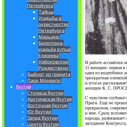
Петербурга
Тайцы
Усадьбы в
окрестностях
Петербурга
Марьино
Белогорка-
усадьба купца
Елисеева
Набоковское
В работе ассамблеи 
Рождествено
11 женщин: первая в
одна из виднейших а
Выборг: из гранита
трехкратная олимпийс
Парк Монрепо
и итогах рассказывае
Якутия
женщин К. С. ПРО
Столица Якутии
С чувством глубоког
Арктическая Якутия
Праги. Еще не прошло
Восточная Якутия
прекрасном, совреме
Юг Якутии
и мне. Сразу вспомни
Запад Якутии
народы, развязывает 
заседании Конгресса
Центр Якутии