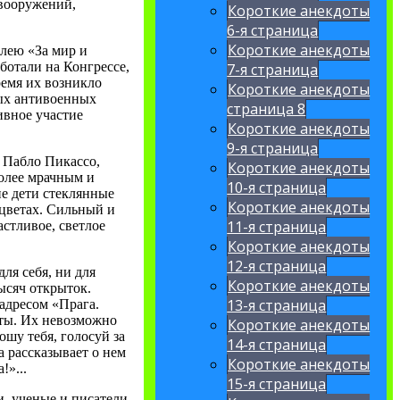
 вооружений,
Короткие анекдоты
6-я страница
Короткие анекдоты
блею «За мир и
ботали на Конгрессе,
7-я страница
ремя их возникло
Короткие анекдоты
ых антивоенных
страница 8
ивное участие
Короткие анекдоты
9-я страница
» Пабло Пикассо,
Короткие анекдоты
олее мрачным и
10-я страница
е дети стеклянные
Короткие анекдоты
 цветах. Сильный и
11-я страница
стливое, светлое
Короткие анекдоты
12-я страница
ля себя, ни для
Короткие анекдоты
ысяч открыток.
13-я страница
адресом «Прага.
нты. Их невозможно
Короткие анекдоты
ошу тебя, голосуй за
14-я страница
 рассказывает о нем
Короткие анекдоты
!»...
15-я страница
. ученые и писатели,