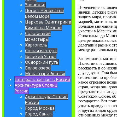
Заонежье
Помещение выглядело
Погост Ненокса на
значки, детские рис
Белом море
защиту мира, против
Церковь Одигитрии в
маршей, митингов, п
Большое внимание пр
Кимже на Мезени
участии в Маршах ми
Соловецкий
Стокгольма до Минск
монастырь
центре показывались
Каргополь
делегаций разных ст
между различными о
Сольвычегодск
Великий Устюг
Запомнились митинг 
Обдорский путь
Палестины и Ливана,
Белое озеро
рассказать и об искл
друг друга». Она бы
Монастыри-братья
системами по пробле
Центральная часть России
какое огромное возд
Архитектура Столиц
стран, когда они дов
России
представители запад
Архитектура Столиц
Советском Союзе, об
государства Вот поч
России
узнать правду о кон
Город Москва
и других видов оруж
Город Санкт-
отношениях между го