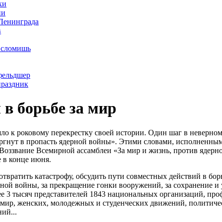
ки
ни
 Ленинграда
в
е сломишь
фельдшер
раздник
в борьбе за мир
ло к роковому перекрестку своей истории. Один шаг в неверно
ергнут в пропасть ядерной войны». Этими словами, исполненным
 Воззвание Всемирной ассамблеи «За мир и жизнь, против ядерн
 в конце июня.
отвратить катастрофу, обсудить пути совместных действий в борь
ной войны, за прекращение гонки вооружений, за сохранение и
лее 3 тысяч представителей 1843 национальных организаций, пр
 мир, женских, молодежных и студенческих движений, политиче
ий...