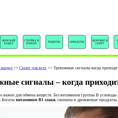
SENTSTORY.R
ЖЕНСКИЙ
СТРОЙКА И
ЗДОРОВЬЕ И
РЕЦЕПТЫ
АНЕКДОТЫ
РАЗДЕЛ
РЕМОНТ
СПОРТ
 раздел
>>
Спорт для всех
>>
Тревожные сигналы когда приходи
жные сигналы – когда приходит
 важен для обмена веществ. Без витаминов группы В углеводы 
. Богаты
витамином В1 злаки
, свинина и дрожжевые продукты.