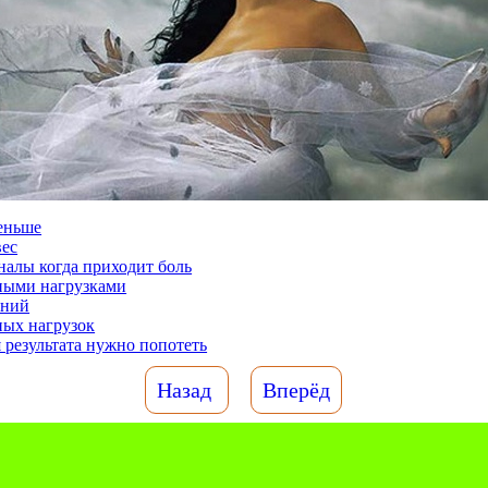
еньше
ес
алы когда приходит боль
ными нагрузками
аний
ных нагрузок
 результата нужно попотеть
Назад
Вперёд