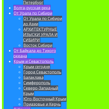
Петербург
Волга-русская река
От Урала по Сибири
От Урала по Сибири
до Азии
АРХИТЕКТУРНЫЕ
ИЗЫСКИ УРАЛА И
СИБИРИ
Восток Сибири
От Байкала до Тихого
океана
Крым и Севастополь
Крым сегодня
Город Севастополь
Балаклава
Симферополь
Северо-Западный
Крым
Юго-Восточный Крым
Приазовье и Керчь