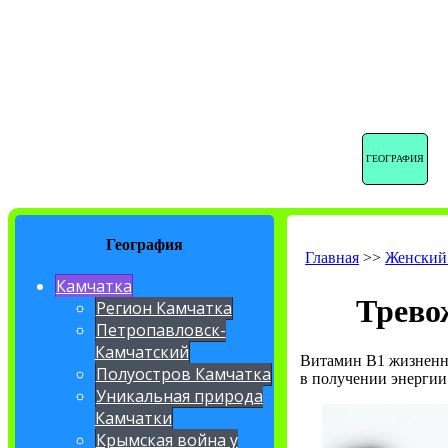
ГЕОГРАФИЯ
География
Главная
>>
Женский
Камчатка
Трево
Регион Камчатка
Петропавловск-
Камчатский
Витамин В1 жизненно
Полуостров Камчатка
в получении энергии
Уникальная природа
Камчатки
Крымская война у