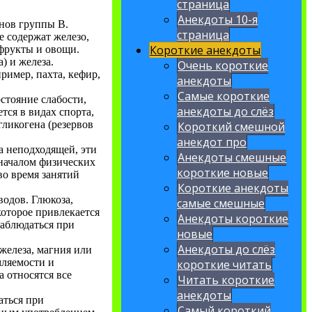
страница
Анекдоты 10-я
инов группы В.
страница
е содержат железо,
Короткие анекдоты
 фрукты и овощи.
) и железа.
Очень короткие
ример, пахта, кефир,
анекдоты
Самые короткие
стояние слабости,
анекдоты до слёз
тся в видах спорта,
ликогена (резервов
Короткий смешной
анекдот про
а неподходящей, эти
Анекдоты смешные
 началом физических
короткие новые
во время занятий
Короткие анекдоты
водов. Глюкоза,
самые смешные
которое привлекается
Анекдоты короткие
наблюдаться при
новые
Анекдоты до слёз
железа, магния или
мляемости и
короткие читать
 относятся все
Читать короткие
анекдоты
ться при
Самый короткий