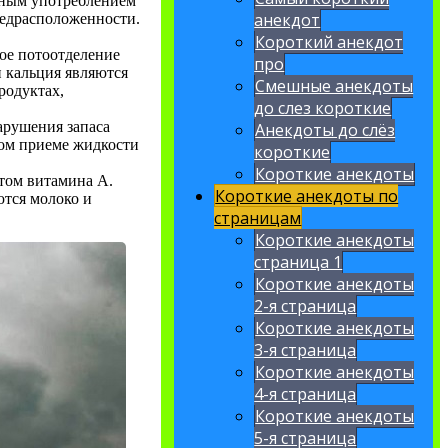
рным употреблением
анекдот
редрасположенности.
Короткий анекдот
ое потоотделение
про
 кальция являются
Смешные анекдоты
родуктах,
до слез короткие
арушения запаса
Анекдоты до слёз
ном приеме жидкости
короткие
Короткие анекдоты
том витамина А.
Короткие анекдоты по
тся молоко и
страницам
Короткие анекдоты
страница 1
Короткие анекдоты
2-я страница
Короткие анекдоты
3-я страница
Короткие анекдоты
4-я страница
Короткие анекдоты
5-я страница