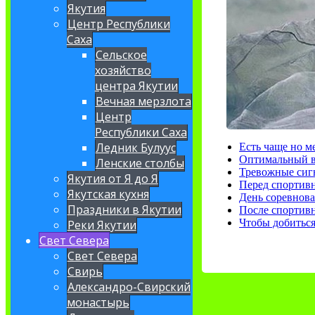
Якутия
Центр Республики
Саха
Сельское
хозяйство
центра Якутии
Вечная мерзлота
Центр
Республики Саха
Ледник Булуус
Есть чаще но м
Оптимальный в
Ленские столбы
Тревожные сигн
Якутия от Я до Я
Перед спортив
Якутская кухня
День соревнов
Праздники в Якутии
После спортив
Чтобы добиться
Реки Якутии
Свет Севера
Свет Севера
Свирь
Александро-Свирский
монастырь