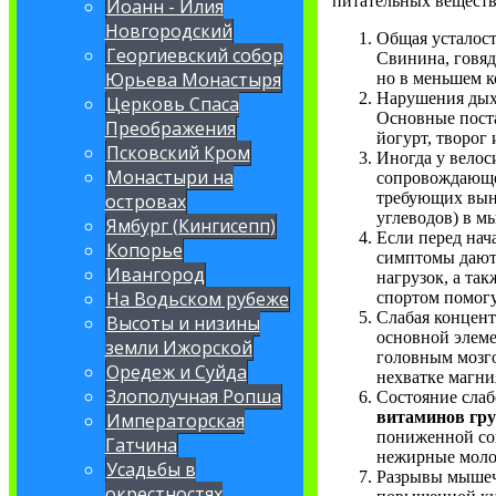
питательных веществ
Иоанн - Илия
Новгородский
Общая усталост
Георгиевский собор
Свинина, говяд
Юрьева Монастыря
но в меньшем к
Нарушения дыха
Церковь Спаса
Основные пос
Преображения
йогурт, творог
Псковский Кром
Иногда у велос
Монастыри на
сопровождающее
требующих выно
островах
углеводов) в м
Ямбург (Кингисепп)
Если перед нач
Копорье
симптомы дают 
Ивангород
нагрузок, а та
На Водьском рубеже
спортом помогу
Слабая концент
Высоты и низины
основной элеме
земли Ижорской
головным мозго
Оредеж и Суйда
нехватке магни
Злополучная Ропша
Состояние слаб
витаминов гр
Императорская
пониженной со
Гатчина
нежирные моло
Усадьбы в
Разрывы мышеч
окрестностях