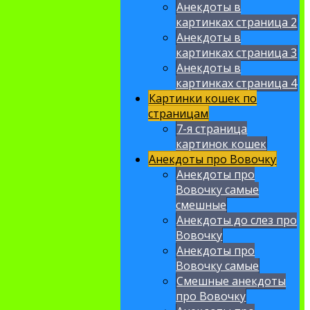
Анекдоты в
картинках страница 2
Анекдоты в
картинках страница 3
Анекдоты в
картинках страница 4
Картинки кошек по
страницам
7-я страница
картинок кошек
Анекдоты про Вовочку
Анекдоты про
Вовочку самые
смешные
Анекдоты до слез про
Вовочку
Анекдоты про
Вовочку самые
Смешные анекдоты
про Вовочку