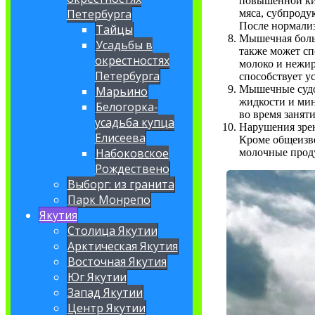
повышенной кис
Петербурга
мяса, субпроду
После нормали
Тайцы
Мышечная боль 
Усадьбы в
также может с
окрестностях
молоко и нежир
Петербурга
способствует у
Мышечные судор
Марьино
жидкости и ми
Белогорка-
во время занят
усадьба купца
Нарушения зрен
Елисеева
Кроме общеизв
Набоковское
молочные прод
Рождествено
Выборг: из гранита
Парк Монрепо
Якутия
Столица Якутии
Арктическая Якутия
Восточная Якутия
Юг Якутии
Запад Якутии
Центр Якутии