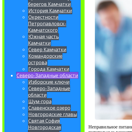
берегов Камчатки
История Камчатки
Окрестности
Петропавловск-
Камчатского
Южная часть
Камчатки
Север Камчатки
Командорские
острова
Города Камчатки
Северо-Западные области
Изборские ключи
Северо-Западные
области
Шум-гора
Славенское озеро
Новгородские главы
Святая София
Новгородская
Неправильное питани