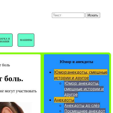
U
Поиск
Искать
НАВИГАЦИЯ
НАУКА И
МАШИНЫ
ЗНАНИЯ
САЙТА
Юмор и анекдоты
т боль
Юмор:анекдоты, смешные
 боль.
истории и другое
Юмор: анекдоты,
смешные истории и
не могут участвовать
другое
Анекдоты
Анекдоты до слёз
Посмешнее анекдот