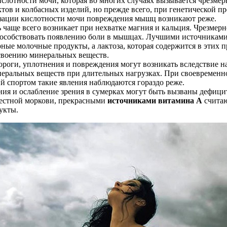
лотности мочи, которая во многих случаях вызывается чрезме
ктов и колбасных изделий, но прежде всего, при генетической п
зации кислотности мочи повреждения мышц возникают реже.
чаще всего возникает при нехватке магния и кальция. Чрезмерн
пособствовать появлению боли в мышцах. Лучшими источниками
ные молочные продукты, а лактоза, которая содержится в этих п
своению минеральных веществ.
оги, уплотнения и повреждения могут возникать вследствие н
неральных веществ при длительных нагрузках. При своевремен
ий спортом такие явления наблюдаются гораздо реже.
ия и ослабление зрения в сумерках могут быть вызваны дефици
естной моркови, прекрасными
источниками витамина А
считаю
укты.