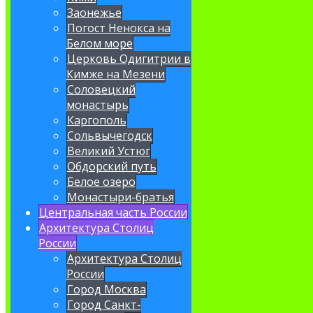
Заонежье
Погост Ненокса на
Белом море
Церковь Одигитрии в
Кимже на Мезени
Соловецкий
монастырь
Каргополь
Сольвычегодск
Великий Устюг
Обдорский путь
Белое озеро
Монастыри-братья
Центральная часть России
Архитектура Столиц
России
Архитектура Столиц
России
Город Москва
Город Санкт-