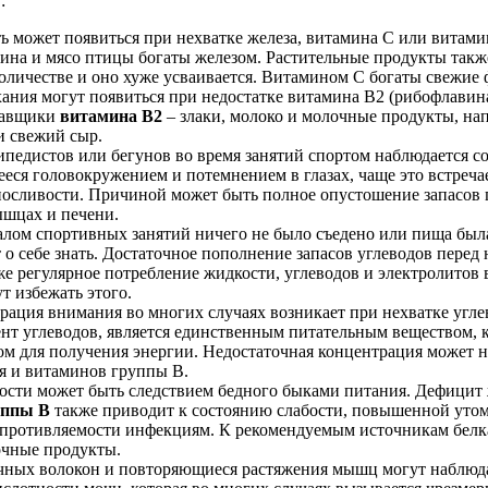
:
ь может появиться при нехватке железа, витамина С или витам
ина и мясо птицы богаты железом. Растительные продукты такж
оличестве и оно хуже усваивается. Витамином С богаты свежие
ния могут появиться при недостатке витамина В2 (рибофлавина
тавщики
витамина В2
– злаки, молоко и молочные продукты, нап
 и свежий сыр.
ипедистов или бегунов во время занятий спортом наблюдается со
ся головокружением и потемнением в глазах, чаще это встречае
сливости. Причиной может быть полное опустошение запасов г
ышцах и печени.
алом спортивных занятий ничего не было съедено или пища был
о себе знать. Достаточное пополнение запасов углеводов перед
кже регулярное потребление жидкости, углеводов и электролитов 
т избежать этого.
рация внимания во многих случаях возникает при нехватке угле
нт углеводов, является единственным питательным веществом, 
м для получения энергии. Недостаточная концентрация может 
я и витаминов группы В.
ости может быть следствием бедного быками питания. Дефицит 
уппы В
также приводит к состоянию слабости, повышенной уто
противляемости инфекциям. К рекомендуемым источникам белка
чные продукты.
ных волокон и повторяющиеся растяжения мышц могут наблюда