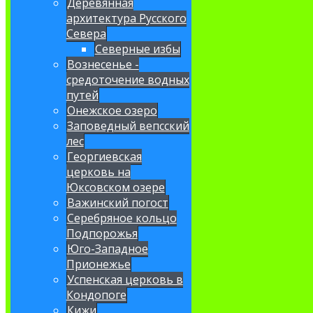
Деревянная
архитектура Русского
Севера
Северные избы
Вознесенье -
средоточение водных
путей
Онежское озеро
Заповедный вепсский
лес
Георгиевская
церковь на
Юксовском озере
Важинский погост
Серебряное кольцо
Подпорожья
Юго-Западное
Прионежье
Успенская церковь в
Кондопоге
Кижи