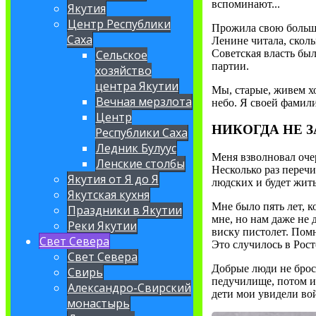
вспоминают...
Якутия
Центр Республики
Прожила свою большу
Саха
Ленине читала, сколь
Советская власть был
Сельское
партии.
хозяйство
центра Якутии
Мы, старые, живем хо
Вечная мерзлота
небо. Я своей фамил
Центр
НИКОГДА НЕ З
Республики Саха
Ледник Булуус
Меня взволновал оче
Ленские столбы
Несколько раз перечи
Якутия от Я до Я
людских и будет жить
Якутская кухня
Мне было пять лет, 
Праздники в Якутии
мне, но нам даже не 
Реки Якутии
виску пистолет. Помн
Свет Севера
Это случилось в Рост
Свет Севера
Добрые люди не брос
Свирь
педучилище, потом ин
Александро-Свирский
дети мои увидели во
монастырь