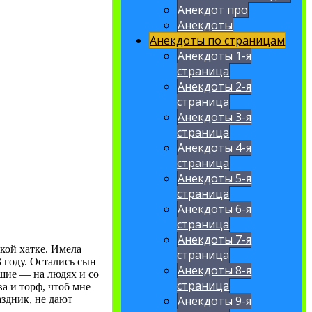
Анекдот про
Анекдоты
Анекдоты по страницам
Анекдоты 1-я
страница
Анекдоты 2-я
страница
Анекдоты 3-я
страница
Анекдоты 4-я
страница
Анекдоты 5-я
страница
Анекдоты 6-я
страница
Анекдоты 7-я
ькой хатке. Имела
страница
3 году. Остались сын
Анекдоты 8-я
ошие — на людях и со
страница
а и торф, чтоб мне
здник, не дают
Анекдоты 9-я