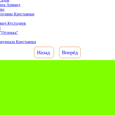
садов
вна Арманд
тво
ателями Крестьянки
вич Кустодиев
е
 "Огонька"
 журнала Крестьянка
Назад
Вперёд