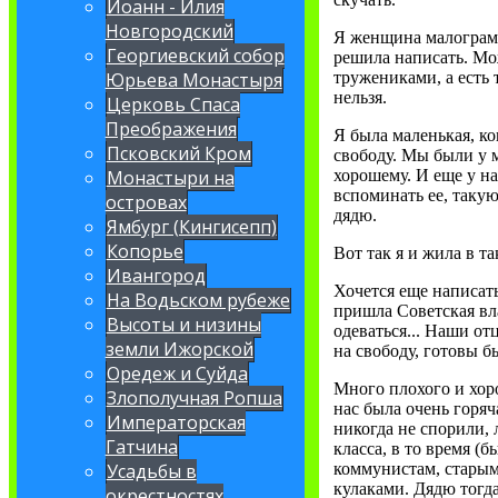
Иоанн - Илия
Новгородский
Я женщина малограмо
Георгиевский собор
решила написать. Мож
тружениками, а есть 
Юрьева Монастыря
нельзя.
Церковь Спаса
Преображения
Я была маленькая, ко
Псковский Кром
свободу. Мы были у м
хорошему. И еще у на
Монастыри на
вспоминать ее, таку
островах
дядю.
Ямбург (Кингисепп)
Копорье
Вот так я и жила в та
Ивангород
Хочется еще написать
На Водьском рубеже
пришла Советская вла
Высоты и низины
одеваться... Наши от
земли Ижорской
на свободу, готовы б
Оредеж и Суйда
Много плохого и хоро
Злополучная Ропша
нас была очень горяч
Императорская
никогда не спорили,
Гатчина
класса, в то время (
коммунистам, старым
Усадьбы в
кулаками. Дядю тогда
окрестностях