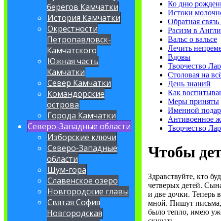
Ко дню рожден
берегов Камчатки
Истоки молочн
История Камчатки
Обратная связь
Окрестности
Расизм в Англ
Петропавловск-
Вальс о вальсе
Лечить непрем
Камчатского
Вдовы
Южная часть
Творчество Ла
Камчатки
Столовая на вс
Север Камчатки
День знаний
Как воспитыва
Командорские
Меры приняты
острова
Именной подар
Города Камчатки
Антивоенное ж
Северо-Западные области
Творчество Ла
Изборские ключи
Северо-Западные
Чтобы дет
области
Шум-гора
Здравствуйте, кто бу
Славенское озеро
четверых детей. Сына
Новгородские главы
и две дочки. Теперь 
Святая София
мной. Пишут письма, 
было тепло, имею уж
Новгородская
скучать.