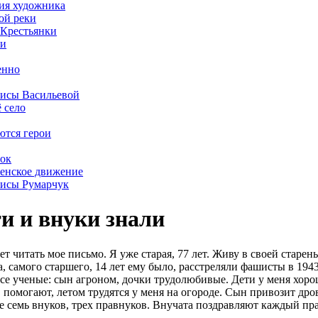
ия художника
ой реки
 Крестьянки
ии
енно
рисы Васильевой
ё село
ются герои
ок
енское движение
рисы Румарчук
и и внуки знали
дет читать мое письмо. Я уже старая, 77 лет. Живу в своей старен
, самого старшего, 14 лет ему было, расстреляли фашисты в 194
все ученые: сын агроном, дочки трудолюбивые. Дети у меня хор
помогают, летом трудятся у меня на огороде. Сын привозит дров
е семь внуков, трех правнуков. Внучата поздравляют каждый пра