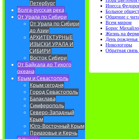
Пора цветения 
Петербург
Инесса Федоро
Волга-русская река
Больное общес
От Урала по Сибири
Общение с чит
Всем миром
От Урала по Сибири
Борис Михайло
до Азии
Жизнь на ферм
АРХИТЕКТУРНЫЕ
День рожденья
ИЗЫСКИ УРАЛА И
Никологоры
СИБИРИ
Обратная связь
Восток Сибири
От Байкала до Тихого
океана
Крым и Севастополь
Крым сегодня
Город Севастополь
Балаклава
Симферополь
Северо-Западный
Крым
Юго-Восточный Крым
Приазовье и Керчь