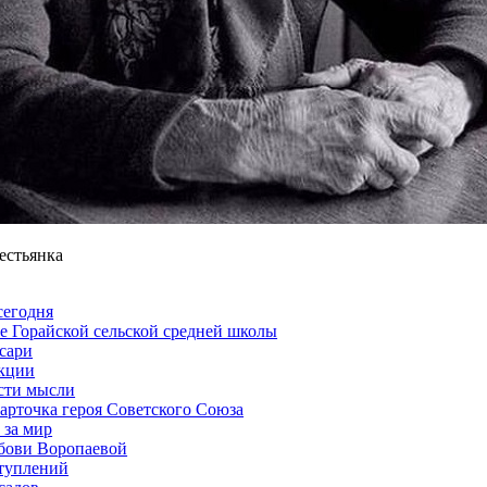
естьянка
сегодня
е Горайской сельской средней школы
сари
акции
сти мысли
арточка героя Советского Союза
 за мир
бови Воропаевой
туплений