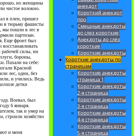
ь хорошо, но женщины
анекдот
ли чистое волокно.
Короткий анекдот
пал в плен, пришел
про
или в тюрьму фашисты
Смешные анекдоты
, мы пошли в лес в
до слез короткие
кормили партизан.
Анекдоты до слёз
ря. Еще фронт был
короткие
и восстанавливать
и рабочей силы, ни
Короткие анекдоты
 плуги, бороны,
Короткие анекдоты по
и. Пахали на себе:
страницам
омогали Красной
Короткие анекдоты
или лес, одни, без
мили, и учились. Ведь
страница 1
колхозе детки
Короткие анекдоты
2-я страница
Короткие анекдоты
оду. Воевал, был
году 6 января.
3-я страница
телем, так и умер на
Короткие анекдоты
и, строили хозяйство
4-я страница
Короткие анекдоты
тают и меня
5-я страница