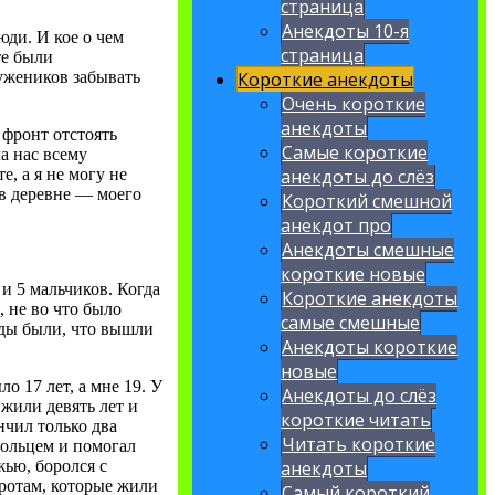
страница
Анекдоты 10-я
ди. И кое о чем
страница
те были
ружеников забывать
Короткие анекдоты
Очень короткие
анекдоты
 фронт отстоять
Самые короткие
а нас всему
е, а я не могу не
анекдоты до слёз
в деревне — моего
Короткий смешной
анекдот про
Анекдоты смешные
короткие новые
и 5 мальчиков. Когда
Короткие анекдоты
, не во что было
самые смешные
ады были, что вышли
Анекдоты короткие
новые
 17 лет, а мне 19. У
Анекдоты до слёз
 жили девять лет и
короткие читать
нчил только два
Читать короткие
омольцем и помогал
ью, боролся с
анекдоты
иротам, которые жили
Самый короткий