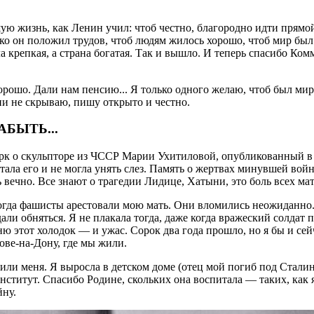
ю жизнь, как Ленин учил: чтоб честно, благородно идти прямой
ко он положил трудов, чтоб людям жилось хорошо, чтоб мир был 
а крепкая, а страна богатая. Так и вышло. И теперь спасибо Ко
рошо. Дали нам пенсию... Я только одного желаю, чтоб был мир 
ии не скрываю, пишу открыто и честно.
АБЫТЬ...
рк о скульпторе из ЧССР Марии Ухитиловой, опубликованный в
тала его и не могла унять слез. Память о жертвах минувшей вой
 вечно. Все знают о трагедии Лидице, Хатыни, это боль всех мат
когда фашисты арестовали мою мать. Они вломились неожиданно.
дали обняться. Я не плакала тогда, даже когда вражеский солдат
ю этот холодок — и ужас. Сорок два года прошло, но я бы и сейч
ове-на-Дону, где мы жили.
или меня. Я выросла в детском доме (отец мой погиб под Стали
ститут. Спасибо Родине, скольких она воспитала — таких, как я.
йну.