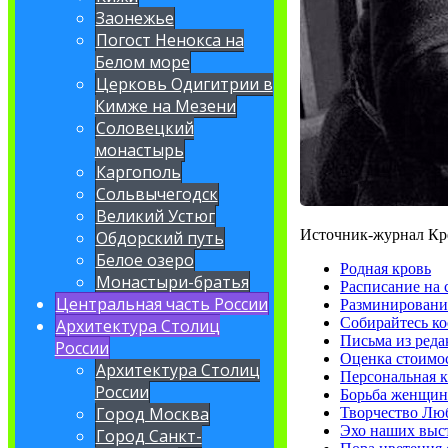
Заонежье
Погост Ненокса на
Белом море
Церковь Одигитрии в
Кимже на Мезени
Соловецкий
монастырь
Каргополь
Сольвычегодск
Великий Устюг
Источник-журнал Кр
Обдорский путь
Белое озеро
Родная кровь
Монастыри-братья
Расписание на 
Центральная часть России
Разминировани
Собирайтесь ко
Архитектура Столиц
Письма из ред
России
Оценка стоимо
Архитектура Столиц
Персональная к
России
Борьба женщин
Город Москва
Творчество Лю
Эхо наших выс
Город Санкт-