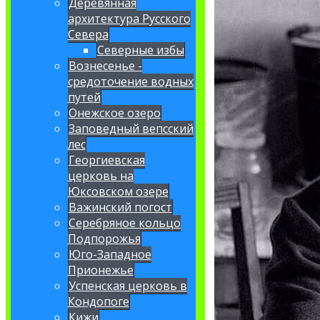
Деревянная
архитектура Русского
Севера
Северные избы
Вознесенье -
средоточение водных
путей
Онежское озеро
Заповедный вепсский
лес
Георгиевская
церковь на
Юксовском озере
Важинский погост
Серебряное кольцо
Подпорожья
Юго-Западное
Прионежье
Успенская церковь в
Кондопоге
Кижи