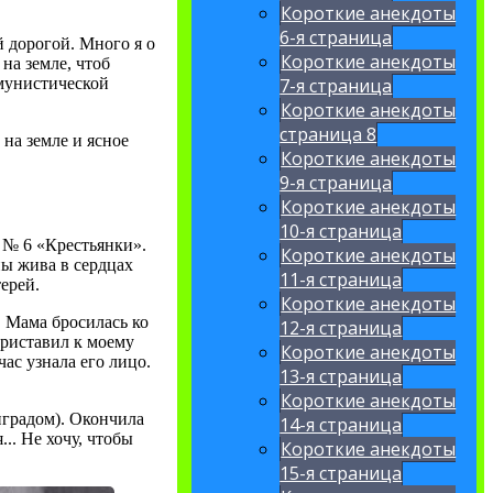
Короткие анекдоты
6-я страница
 дорогой. Много я о
Короткие анекдоты
на земле, чтоб
ммунистической
7-я страница
Короткие анекдоты
страница 8
на земле и ясное
Короткие анекдоты
9-я страница
Короткие анекдоты
10-я страница
 № 6 «Крестьянки».
Короткие анекдоты
ны жива в сердцах
11-я страница
ерей.
Короткие анекдоты
 Мама бросилась ко
12-я страница
 приставил к моему
Короткие анекдоты
ас узнала его лицо.
13-я страница
Короткие анекдоты
нградом). Окончила
14-я страница
.. Не хочу, чтобы
Короткие анекдоты
15-я страница