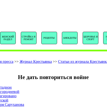
SENTSTORY.R
ЖЕНСКИЙ
СТРОЙКА И
ЗДОРОВЬЕ И
РЕЦЕПТЫ
АНЕКДОТЫ
РАЗДЕЛ
РЕМОНТ
СПОРТ
я пресса
>>
Журнал Крестьянка
>>
Статьи из журнала Крестьянк
Не дать повториться войне
стадион
агородневой
агировано
еской
оря Саруханова