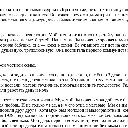
тная, но выписываю журнал «Крестьянка», читаю, что пишут лю
ет, от сердца откатится. Во всякое время отцы-матери на плане
такие сыновья и дочери, что забывают своих родных. А таких т
гда началась революция. Мой отец и отцы многих детей ушли на
атери все малые. 8 детей. Наша мама была очень хорошая и учил
с жила бабушка, она — корень семьи. Ее уж много лет нет на свет
ю душевную, трудолюбивую. Она воспитала первого коммуниста 
кой честной семье.
, как я ходила в школу в соседнюю деревню, нас было 3 девочки 
сть, и у нас в деревне стала школа. Ходили в лаптях, сами плели
цы воевали, матери трудились, помогали крепить государство. Р
ыли работать день и ночь.
шего встречалось в жизни. Муж мой был очень молодой, ему было
ая любовь. И не только у нас, а и у его отца с матерью. Мы с ним
 любили друг друга. Хотя муж был молодой и малограмотный, ко
был 1929 год), когда стали организовывать колхозы, он был комс
 большевикам. Мой дядя, первый коммунист, руководил молодеж
 избрали председателем колхоза, все мы помогали беднякам и с