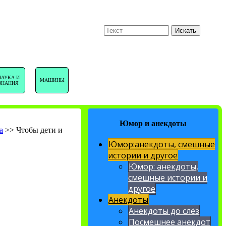
U
Поиск
Искать
НАВИГАЦИЯ
НАУКА И
МАШИНЫ
ЗНАНИЯ
САЙТА
Юмор и анекдоты
а
>>
Чтобы дети и
Юмор:анекдоты, смешные
истории и другое
Юмор: анекдоты,
смешные истории и
другое
Анекдоты
Анекдоты до слёз
Посмешнее анекдот