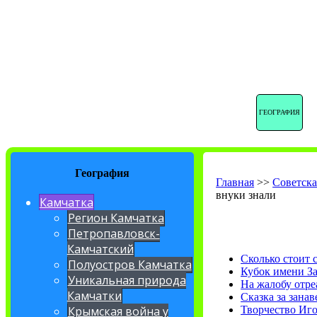
ГЕОГРАФИЯ
География
Главная
>>
Советска
внуки знали
Камчатка
Регион Камчатка
Петропавловск-
Камчатский
Сколько стоит 
Полуостров Камчатка
Кубок имени З
Уникальная природа
На жалобу отре
Камчатки
Сказка за занав
Творчество Иг
Крымская война у