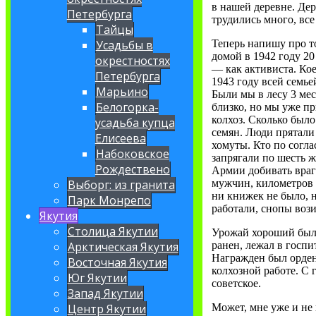
в нашей деревне. Де
Петербурга
трудились много, все
Тайцы
Теперь напишу про то
Усадьбы в
домой в 1942 году 20
окрестностях
— как активиста. Кое
Петербурга
1943 году всей семье
Марьино
Были мы в лесу 3 мес
Белогорка-
близко, но мы уже п
колхоз. Сколько было
усадьба купца
семян. Люди прятали 
Елисеева
хомуты. Кто по согла
Набоковское
запрягали по шесть ж
Рождествено
Армии добивать врага
мужчин, километров з
Выборг: из гранита
ни книжек не было, н
Парк Монрепо
работали, снопы воз
Якутия
Столица Якутии
Урожай хороший был.
ранен, лежал в госпи
Арктическая Якутия
Награжден был орден
Восточная Якутия
колхозной работе. С 
Юг Якутии
советское.
Запад Якутии
Может, мне уже и не 
Центр Якутии