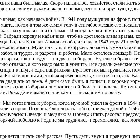
ревня наша была малая. Скоро наладилось хозяйство, стали жит
 делали своими руками, жали серпами, лен терли вручную, сдава
 время, как началась война. В 1941 году муж ушел на фронт, по
 марта, потом в том же самом году в сентябре месяце его посад
-как выкупила я его из тюрьмы. И когда начали немцы отступать
й. Забрали корову и кабанчика, чтоб не досталось злым врагам, 
яца. Родная Красная Армия освободила нас в 1943 году 21 нояб
риехали домой. Мужчины ушли на фронт, но моего мужа оставил
 забот, и трудов, и радости, и работы. Мало осталось лошадей, Н
от врага, так по пуду — по два насобирали. Ну, еще собрали все
сию отдавал, а кого надо было и убедить. Все делали женские рук
енщин в плуг, а одна направляла плуг, вот так мы трудились, п
. Копали лопатами, чтоб вовремя посеять, чтоб не голодать. Вал
а двадцать от дома. А дети сами были, и топили, и коровку кор
и тетрадок. Собирали листки желтой бумаги, сшивали. Летом в 
или. Рожь детки жали серпочками — делали им по росту.
 Мы готовились к уборке, когда муж мой ушел на фронт в 1944 г
тале в городе Познань. Окончилась война, приехал домой в 1946 
ом Красной Звезды и медалью за Победу. Опять работал председа
горячей любовью к Родине мы трудились, перемогались, как могл
придется читать свой рассказ. Пусть дети, внуки и правнуки чи