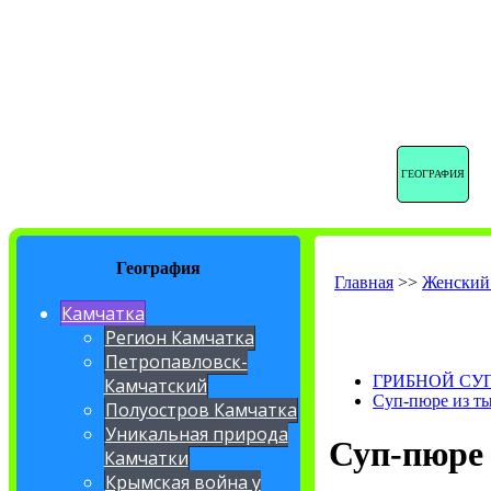
ГЕОГРАФИЯ
География
Главная
>>
Женский
Камчатка
Регион Камчатка
Петропавловск-
ГРИБНОЙ СУ
Камчатский
Суп-пюре из т
Полуостров Камчатка
Уникальная природа
Суп-пюре 
Камчатки
Крымская война у