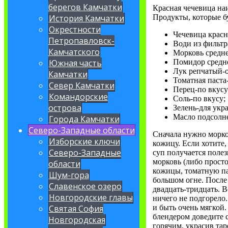
берегов Камчатки
Красная чечевица на
Продукты, которые б
История Камчатки
Окрестности
Чечевица красн
Петропавловск-
Води из фильтр
Камчатского
Морковь средне
Помидор средне
Южная часть
Лук репчатый-о
Камчатки
Томатная паста
Север Камчатки
Перец-по вкусу
Командорские
Соль-по вкусу;
острова
Зелень-для укр
Масло подсолне
Города Камчатки
Северо-Западные области
Сначала нужно морков
Изборские ключи
кожицу. Если хотите,
Северо-Западные
суп получается полез
морковь (либо просто
области
кожицы, томатную па
Шум-гора
большом огне. После
Славенское озеро
двадцать-тридцать. 
Новгородские главы
ничего не подгорело
и быть очень мягкой
Святая София
блендером доведите 
Новгородская
горячим, украсив тар