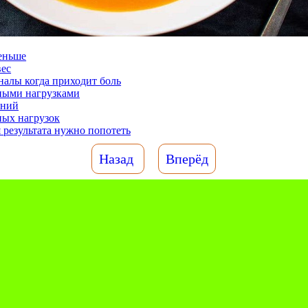
еньше
ес
алы когда приходит боль
ными нагрузками
аний
ных нагрузок
 результата нужно попотеть
Назад
Вперёд