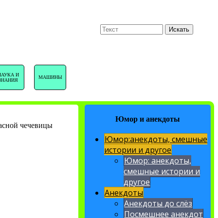
U
Поиск
Искать
НАВИГАЦИЯ
НАУКА И
МАШИНЫ
ЗНАНИЯ
САЙТА
Юмор и анекдоты
асной чечевицы
Юмор:анекдоты, смешные
истории и другое
Юмор: анекдоты,
смешные истории и
другое
Анекдоты
Анекдоты до слёз
Посмешнее анекдот