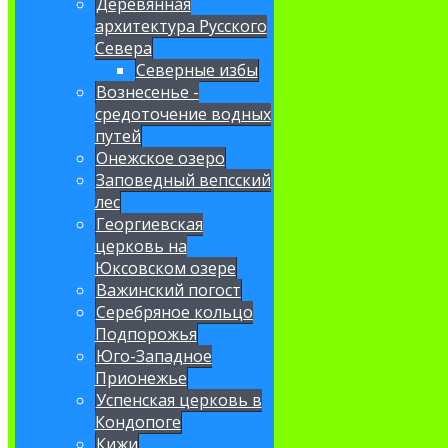
Деревянная
архитектура Русского
Севера
Северные избы
Вознесенье -
средоточение водных
путей
Онежское озеро
Заповедный вепсский
лес
Георгиевская
церковь на
Юксовском озере
Важинский погост
Серебряное кольцо
Подпорожья
Юго-Западное
Прионежье
Успенская церковь в
Кондопоге
Кижи