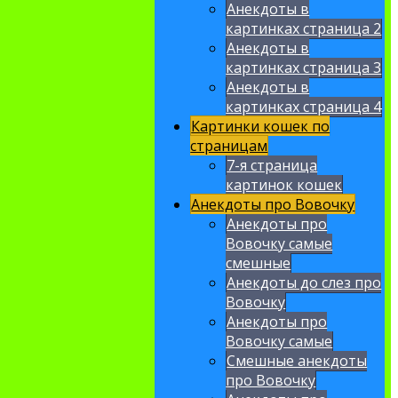
Анекдоты в
картинках страница 2
Анекдоты в
картинках страница 3
Анекдоты в
картинках страница 4
Картинки кошек по
страницам
7-я страница
картинок кошек
Анекдоты про Вовочку
Анекдоты про
Вовочку самые
смешные
Анекдоты до слез про
Вовочку
Анекдоты про
Вовочку самые
Смешные анекдоты
про Вовочку