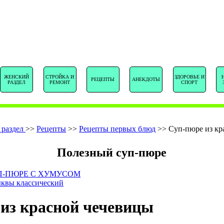
SENTSTORY.R
ЖЕНСКИЙ
СТРОЙКА И
ЗДОРОВЬЕ И
РЕЦЕПТЫ
АНЕКДОТЫ
РАЗДЕЛ
РЕМОНТ
СПОРТ
 раздел
>>
Рецепты
>>
Рецепты первых блюд
>>
Суп-пюре из кр
Полезный суп-пюре
П-ПЮРЕ С ХУМУСОМ
ыквы классический
из красной чечевицы