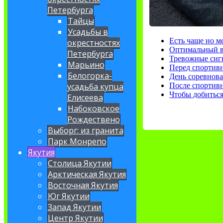
Петербурга
Тайцы
Усадьбы в
Есть чаще но м
окрестностях
Оптимальный в
Петербурга
Тревожные сигн
Марьино
Перед спортив
Белогорка-
День соревнов
После спортив
усадьба купца
Чтобы добиться
Елисеева
Набоковское
Рождествено
Выборг: из гранита
Парк Монрепо
Якутия
Столица Якутии
Арктическая Якутия
Восточная Якутия
Юг Якутии
Запад Якутии
Центр Якутии