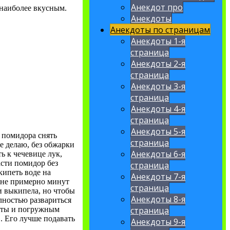
Анекдот про
 наиболее вкусным.
Анекдоты
Анекдоты по страницам
Анекдоты 1-я
страница
Анекдоты 2-я
страница
Анекдоты 3-я
страница
Анекдоты 4-я
страница
Анекдоты 5-я
с помидора снять
страница
не делаю, без обжарки
Анекдоты 6-я
ь к чечевице лук,
асти помидор без
страница
кипеть воде на
Анекдоты 7-я
гне примерно минут
страница
и выкипела, но чтобы
Анекдоты 8-я
лностью развариться
литы и погружным
страница
. Его лучше подавать
Анекдоты 9-я