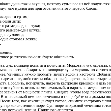
иболее душистая и вкусная, поэтому суп-пюре из неё получается
удут нам нужны для приготовления этого первого блюда:
ая-двести грамм;
а-один литр;
го размера-одна штука;
го размера-одна штука;
дна луковица;
-одна столовая ложка;
;
ашения;
чное растительное-если будете обжаривать.
ь, лук, помидор помыть и почистить. Морковь и лук нарезать, 
 можно слегка обжарить на сковороде лук и морковь, но я этого 
нее. Чечевицу нужно промыть, залить водой в кастрюле. Добавит
 нарезанные, либо слегка обжаренные), нарезанный на четыре ч
сту. Посолить, поперчить, накрыть кастрюлю крышкой и дать за
 этого убавить огонь на минимальный, и варить на медленном о
Всё зависит от мощности плиты. Следите, чтобы вода практическ
. Выньте ложкой немного чечевицы и попробуйте-она должна по
. После того, как чечевицы будет готова, снимите кастрюлю с п
суп до консистенции пюре. Суп-пюре из красной чечевицы готов
елку веточкой зелени. Приятного аппетита.