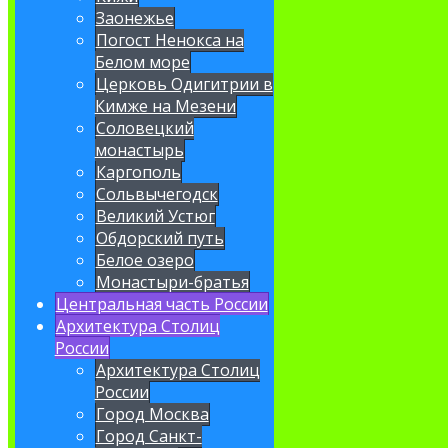
Заонежье
Погост Ненокса на
Белом море
Церковь Одигитрии в
Кимже на Мезени
Соловецкий
монастырь
Каргополь
Сольвычегодск
Великий Устюг
Обдорский путь
Белое озеро
Монастыри-братья
Центральная часть России
Архитектура Столиц
России
Архитектура Столиц
России
Город Москва
Город Санкт-