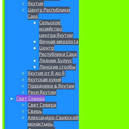
Якутия
Центр Республики
Саха
Сельское
хозяйство
центра Якутии
Вечная мерзлота
Центр
Республики Саха
Ледник Булуус
Ленские столбы
Якутия от Я до Я
Якутская кухня
Праздники в Якутии
Реки Якутии
Свет Севера
Свет Севера
Свирь
Александро-Свирский
монастырь