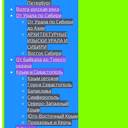
Петербург
Волга-русская река
От Урала по Сибири
От Урала по Сибири
до Азии
АРХИТЕКТУРНЫЕ
ИЗЫСКИ УРАЛА И
СИБИРИ
Восток Сибири
От Байкала до Тихого
океана
Крым и Севастополь
Крым сегодня
Город Севастополь
Балаклава
Симферополь
Северо-Западный
Крым
Юго-Восточный Крым
Приазовье и Керчь