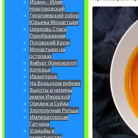
Иоанн - Илия
Новгородский
Георгиевский собор
Юрьева Монастыря
Церковь Спаса
Преображения
Псковский Кром
Монастыри на
островах
Ямбург (Кингисепп)
Копорье
Ивангород
На Водьском рубеже
Высоты и низины
земли Ижорской
Оредеж и Суйда
Злополучная Ропша
Императорская
Гатчина
Усадьбы в
окрестностях