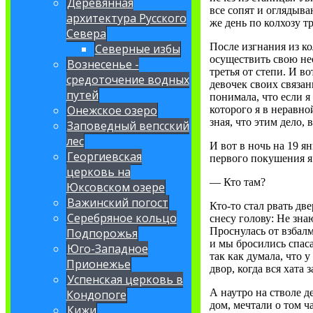
Деревянная
все сопят и оглядыв
архитектура Русского
же день по колхозу т
Севера
После изгнания из ко
Северные избы
осуществить свою не
Вознесенье -
третья от степи. И в
средоточение водных
девочек своих связан
путей
понимала, что если я
Онежское озеро
которого я в неравной
зная, что этим дело, 
Заповедный вепсский
лес
И вот в ночь на 19 я
Георгиевская
первого покушения я 
церковь на
— Кто там?
Юксовском озере
Важинский погост
Кто-то стал рвать две
Серебряное кольцо
снесу голову: Не знаю
Проснулась от взбалм
Подпорожья
и мы бросились спаса
Юго-Западное
так как думала, что у
Прионежье
двор, когда вся хата
Успенская церковь в
А наутро на стволе д
Кондопоге
дом, мечтали о том ч
Кижи