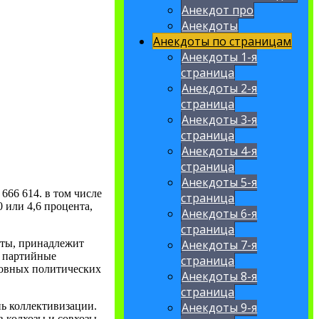
Анекдот про
Анекдоты
Анекдоты по страницам
Анекдоты 1-я
страница
Анекдоты 2-я
страница
Анекдоты 3-я
страница
Анекдоты 4-я
страница
Анекдоты 5-я
 666 614. в том числе
страница
0 или 4,6 процента,
Анекдоты 6-я
страница
Анекдоты 7-я
оты, принадлежит
, партийные
страница
новных политических
Анекдоты 8-я
страница
Анекдоты 9-я
нь коллективизации.
в колхозы и совхозы.