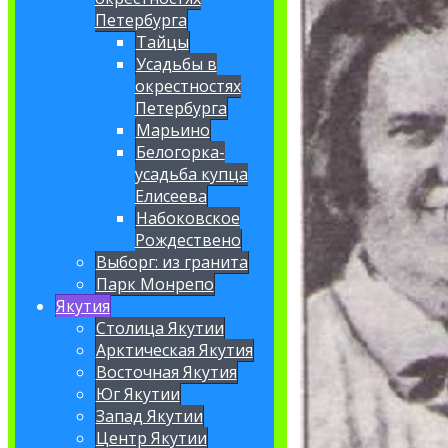
Петербурга
Тайцы
Усадьбы в
окрестностях
Петербурга
Марьино
Белогорка-
усадьба купца
Елисеева
Набоковское
Рождествено
Выборг: из гранита
Парк Монрепо
Якутия
Столица Якутии
Арктическая Якутия
Восточная Якутия
Юг Якутии
Запад Якутии
Центр Якутии