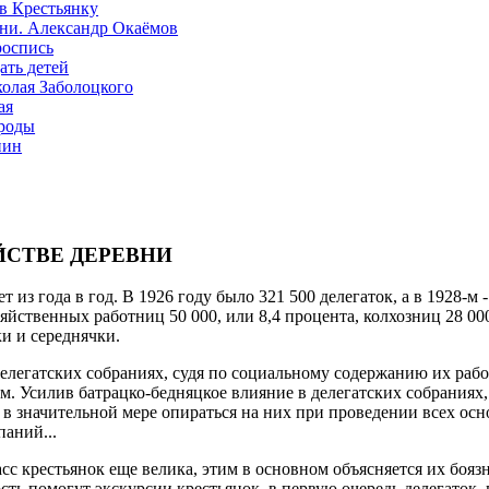
в Крестьянку
зни. Александр Окаёмов
роспись
ать детей
олая Заболоцкого
ая
роды
пин
ЙСТВЕ ДЕРЕВНИ
т из года в год. В 1926 году было 321 500 делегаток, а в 1928-м -
зяйственных работниц 50 000, или 8,4 процента, колхозниц 28 00
и и середнячки.
делегатских собраниях, судя по социальному содержанию их раб
ам. Усилив батрацко-бедняцкое влияние в делегатских собраниях
в значительной мере опираться на них при проведении всех ос
паний...
с крестьянок еще велика, этим в основном объясняется их бояз
сть помогут экскурсии крестьянок, в первую очередь делегаток, 