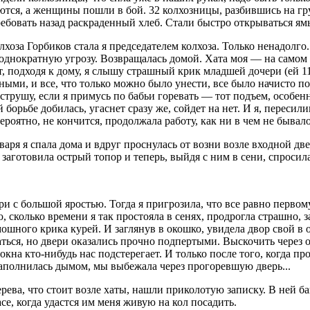
аются, а женщины пошли в бой. 32 колхозницы, разбившись на гр
ребовать назад раскраденный хлеб. Стали быстро открываться ямы
лхоза Горбиков стала я председателем колхоза. Только ненадолг
однократную угрозу. Возвращалась домой. Хата моя — на самом
от, подходя к дому, я слышу страшный крик младшей дочери (ей 11
ными, и все, что только можно было унести, все было начисто п
 струшу, если я примусь по бабьи горевать — тот подъем, особе
 борьбе добилась, угаснет сразу же, сойдет на нет. И я, пересил
вероятно, не кончится, продолжала работу, как ни в чем не бывало
нваря я спала дома и вдруг проснулась от возни возле входной две
заготовила острый топор и теперь, выйдя с ним в сени, спросила
ри с большой яростью. Тогда я пригрозила, что все равно первому 
, сколько времени я так простояла в сенях, продрогла страшно, з
ошного крика курей. И заглянув в окошко, увидела двор свой в о
ться, но двери оказались прочно подпертыми. Выскочить через о
 окна кто-нибудь нас подстерегает. И только после того, когда пр
 заполнилась дымом, мы выбежала через прогоревшую дверь...
ерева, что стоит возле хаты, нашли приколотую записку. В ней 
асе, когда удастся им меня живую на кол посадить.