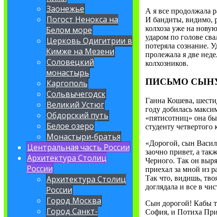
Заонежье
А я все продолжала р
Погост Ненокса на
И бандиты, видимо, р
колхоза уже на нову
Белом море
ударом по голове сва
Церковь Одигитрии в
потеряла сознание. У
Кимже на Мезени
пролежала я две недел
Соловецкий
колхозников.
монастырь
ПИСЬМО СЫН
Каргополь
Сольвычегодск
Ганна Кошева, шести
Великий Устюг
году добилась макси
Обдорский путь
«пятисотниц» она бы
Белое озеро
студенту четвертого
Монастыри-братья
«Дорогой, сын Васили
Центральная часть России
заочно привет, а так
Архитектура Столиц
Черного. Так он выря
России
приехал за мной из р
Архитектура Столиц
Так что, видишь, твоя
доглядала и все в чи
России
Город Москва
Сын дорогой! Кабы ты
Город Санкт-
София, и Потиха При