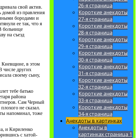
26-я страница
дривала свой актив.
Короткие анекдоты
ь домой из правления
анными бородами и
27-я страница
тянули ее так, что я
Короткие анекдоты
 В больнице
28-я страница
кву на съезд
Короткие анекдоты
29-я страница
Короткие анекдоты
30-я страница
а Киевщине, в этом
Короткие анекдоты
В числе других
31-я страница
исала своему сыну,
Короткие анекдоты
32-я страница
лет тебе батько
Короткие анекдоты
етаря района
33-я страница
ентнеров. Сам Черный
Короткие анекдоты
 плохого не сказал.
34-я страница
к ты напоминал, тоже
Анекдоты в картинках
Анекдоты в
на, и Кириленко
картинках страница 1
орившись с хатой-