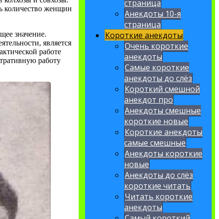
страница
ть количество женщин
Анекдоты 10-я
страница
Короткие анекдоты
щее значение.
ятельности, является
Очень короткие
актической работе
анекдоты
стративную работу
Самые короткие
анекдоты до слёз
Короткий смешной
анекдот про
Анекдоты смешные
короткие новые
Короткие анекдоты
самые смешные
Анекдоты короткие
новые
Анекдоты до слёз
короткие читать
Читать короткие
анекдоты
Самый короткий