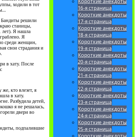
Короткие анекдоты
уппы, ходили в тот
16-я страница
...
Короткие анекдоты
о. Бандиты решили
17-я страница
 краю станицы,
Короткие анекдоты
 лет). Я нашла
18-я страница
ограблено. Я
Короткие анекдоты
нно среди женщин,
19-я страница
ивая свои страдания и
.
Короткие анекдоты
20-я страница
ри в хату. После
Короткие анекдоты
:
21-я страница
Короткие анекдоты
22-я страница
же, кто влезет, я
Короткие анекдоты
ашла в хату.
гне. Разбудила детей,
23-я страница
кошко я не решалась,
Короткие анекдоты
огорели двери во
24-я страница
Короткие анекдоты
бандиты, подпалившие
25-я страница
Короткие анекдоты