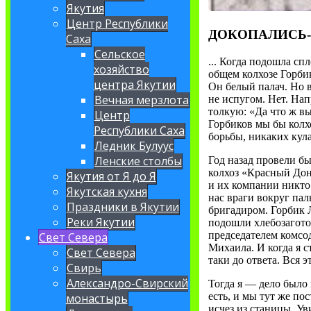
Якутия
Центр Республики
ДОКОПАЛИСЬ-
Саха
Сельское
... Когда подошла сп
хозяйство
общем колхозе Горби
центра Якутии
Он белый палач. Но в
Вечная мерзлота
не испугом. Нет. Нап
толкую: «Да что ж вы
Центр
Горбиков мы бы колхо
Республики Саха
борьбы, никаких кула
Ледник Булуус
Ленские столбы
Год назад провели б
колхоз «Красный Дон
Якутия от Я до Я
и их компании никто 
Якутская кухня
нас враги вокруг пал
Праздники в Якутии
бригадиром. Горбик 
Реки Якутии
подошли хлебозаготов
председателем комсод
Свет Севера
Михаила. И когда я ст
Свет Севера
таки до ответа. Вся 
Свирь
Александро-Свирский
Тогда я — дело было 
есть, и мы тут же по
монастырь
исчез из станицы. У