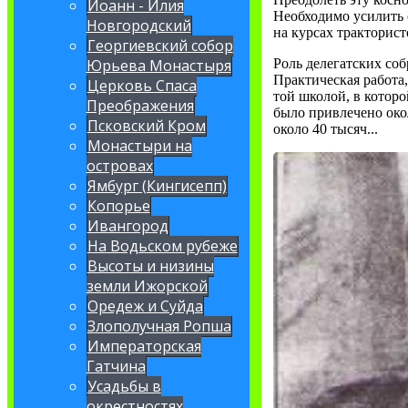
Иоанн - Илия
Необходимо усилить 
Новгородский
на курсах трактористо
Георгиевский собор
Юрьева Монастыря
Роль делегатских со
Практическая работа,
Церковь Спаса
той школой, в котор
Преображения
было привлечено око
Псковский Кром
около 40 тысяч...
Монастыри на
островах
Ямбург (Кингисепп)
Копорье
Ивангород
На Водьском рубеже
Высоты и низины
земли Ижорской
Оредеж и Суйда
Злополучная Ропша
Императорская
Гатчина
Усадьбы в
окрестностях