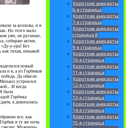
Короткие анекдоты
6-я страница
Короткие анекдоты
7-я страница
вали за колхозы, и в
Короткие анекдоты
ак. Но этого мало.
страница 8
иком уже, не руганью,
Короткие анекдоты
ка, собираю актив,
 «Ду-у-ура! Без
9-я страница
 как тихая, никакой
Короткие анекдоты
10-я страница
Короткие анекдоты
 выделился новый
а и я, а из Горбиков
11-я страница
 победа. Да обвели
Короткие анекдоты
к Михаил устроился
12-я страница
ой... И когда
Короткие анекдоты
 Я была
гадой Горбика
13-я страница
сдаем, я докопалась-
Короткие анекдоты
14-я страница
Короткие анекдоты
обрании все, как
Горбик в ту же ночь
15-я страница
ко смелее. Мужчины