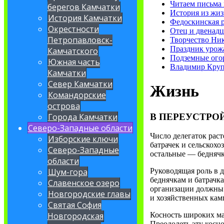
Читаем письма 
берегов Камчатки
История из жи
История Камчатки
Федоскинская 
Окрестности
Отец и двенадц
Петропавловск-
Творчество Ник
Праздник урож
Камчатского
Подземные ого
Южная часть
Владимир Кру
Камчатки
Север Камчатки
Жизнь
Командорские
острова
В ПЕРЕУСТРО
Города Камчатки
Северо-Западные области
Число делегаток расте
Изборские ключи
батрачек и сельскохо
Северо-Западные
остальные — беднячк
области
Шум-гора
Руководящая роль в 
беднячкам и батрачк
Славенское озеро
организации должны 
Новгородские главы
и хозяйственных кам
Святая София
Новгородская
Косность широких мас
Преодолеть эту косно