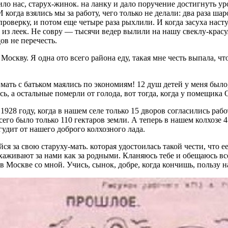
ло нас, старух-жинок. на ланку и дало поручение достигнуть ур
 когда взялись мы за работу, чего только не делали: два раза шар
проверку, и потом еще четыре раза рыхлили. И когда засуха наст
и из леек. Не совру — тысячи ведер вылили на нашу свеклу-крас
ов не перечесть.
 Москву. Я одна ото всего района еду, такая мне честь выпала, чт
 мать с батьком маялись по экономиям! 12 душ детей у меня было,
сь, а остальные померли от голода, вот тогда, когда у помещика
1928 году, когда в нашем селе только 15 дворов согласились рабо
сего было только 110 гектаров земли. А теперь в нашем колхозе 4
 гудит от нашего доброго колхозного лада.
я за свою старуху-мать. которая удостоилась такой чести, что ее
хаживают за нами как за родными. Кланяюсь тебе и обещаюсь вс
 в Москве со мной. Учись, сынок, добре, когда кончишь, пользу 