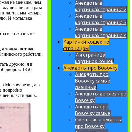
Анекдоты в
ожая не меньше, чем
овку делали, два раза
картинках страница 2
упила, так мы четыре
Анекдоты в
улю. И мотылька
картинках страница 3
Анекдоты в
о за всю жизнь не
картинках страница 4
Картинки кошек по
страницам
 а только вот вас
7-я страница
 Огнивского работали.
картинок кошек
тать дружно, я в
Анекдоты про Вовочку
56 дворов. 1850
Анекдоты про
Вовочку самые
 в Москву везут, а в
смешные
е подробно
Анекдоты до слез про
нашей власти дашь.
Вовочку
Анекдоты про
Вовочку самые
Смешные анекдоты
про Вовочку