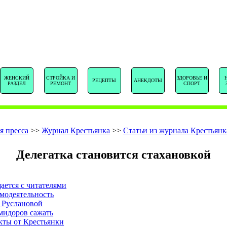
SENTSTORY.R
ЖЕНСКИЙ
СТРОЙКА И
ЗДОРОВЬЕ И
РЕЦЕПТЫ
АНЕКДОТЫ
РАЗДЕЛ
РЕМОНТ
СПОРТ
я пресса
>>
Журнал Крестьянка
>>
Статьи из журнала Крестьянк
Делегатка становится стахановкой
ается с читателями
модеятельность
 Руслановой
мидоров сажать
кты от Крестьянки