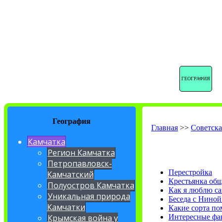
ГЕОГРАФИЯ
География
Главная
>>
Советска
Камчатка
Регион Камчатка
Петропавловск-
Перестройка
Камчатский
Крестьянка общ
Полуостров Камчатка
Как я люблю са
Уникальная природа
Беседа с Ниной
Камчатки
Какие сорта по
Интересные фа
Крымская война у