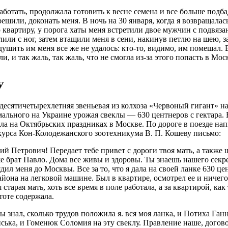
аботать, продолжала готовить к весне семена и все больше подба
ешили, доконать меня. В ночь на 30 января, когда я возвращалас
ю квартиру, у порога хаты меня встретили двое мужчин с подвяз
лили с ног, затем втащили меня в сени, накинув петлю на шею, за
душить им меня все же не удалось: кто-то, видимо, им помешал.
и, и так жаль, так жаль, что не смогла из-за этого попасть в Мос
У
десятичетырехлетняя звеньевая из колхоза «Червоный гигант» н
мального на Украине урожая свеклы — 630 центнеров с гектара. 
ла на Октябрьских праздниках в Москве. По дороге в поезде нап
 курса Кон-Колодежанского зоотехникума В. П. Кошеву письмо:
й Петрович! Передает тебе привет с дороги твоя мать, а также ш
же брат Павло. Дома все живы и здоровы. Ты знаешь нашего секр
дил меня до Москвы. Все за то, что я дала на своей ланке 630 ц
айона на легковой машине. Был в квартире, осмотрел ее и ничего
 старая мать, хоть все время в поле работала, а за квартирой, ка
стоте содержала.
 знал, сколько трудов положила я. вся моя ланка, и Потиха Ган
ська, и Гоменюк Соломия на эту свеклу. Правление наше, догов