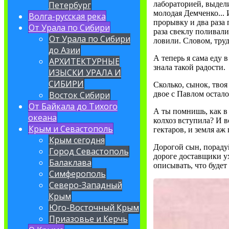
Петербург
лабораторией, выдели
молодая Демченко... И
Волга-русская река
прорывку и два раза 
От Урала по Сибири
раза свеклу поливал
От Урала по Сибири
ловили. Словом, труд
до Азии
А теперь я сама еду в
АРХИТЕКТУРНЫЕ
знала такой радости.
ИЗЫСКИ УРАЛА И
СИБИРИ
Сколько, сынок, твоя
Восток Сибири
двое с Павлом остало
От Байкала до Тихого
А ты помнишь, как в 
океана
колхоз вступила? И в
Крым и Севастополь
гектаров, и земля аж
Крым сегодня
Дорогой сын, порадуйс
Город Севастополь
дороге доставщики у
Балаклава
описывать, что будет
Симферополь
Северо-Западный
Крым
Юго-Восточный Крым
Приазовье и Керчь