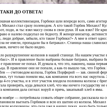
ТАКИ ДО ОТВЕТА!
лошная коллективизация, Горбики шли впереди всех, сами агитиро
к Михаил стал сразу полеводом. А кто такой Горбик Михаил? Кул
от, поди, ж ты: взял массу снова в свои руки. И как взял? Не кр
раво и налево подкупал он бедноту. Я женорганизатор, активист
, люди добрые, забыли, кто такие Горбики?» А мне в ответ одно:
за не имели, пропадали бы в батраках». Станица наша славилась
ков, ничего не было видно.
ыло разукрупнение колхозов в нашей станице. На нашем участке
басс». И в правление были выбраны больше батраки, выбрана был
е правление не попал. И думала я, что это, наконец, наша первая
ьца. В правление они не попали, а как-то вышло так, что Горби
Лев — счетоводом колхоза, Горбик Порфирий — зав. свиной ферм
ки, тут только поняли мы, как компания эта всех нас окрутила.
а 4-го участка, и в этот участок входила половина колхоза с бри
ала проверять, куда девался хлеб, что мы ничего государству не 
эта компания дала сигнал: воруй и прячь, закапывай хлеб в ямы.
в ноябре — потребовала созвать общее собрание, рассказала на с
становили выгнать Горбиков и всю их шатию из колхоза. Михаил 
видели колхозницы, что сила уже в наших руках, надо быть толь