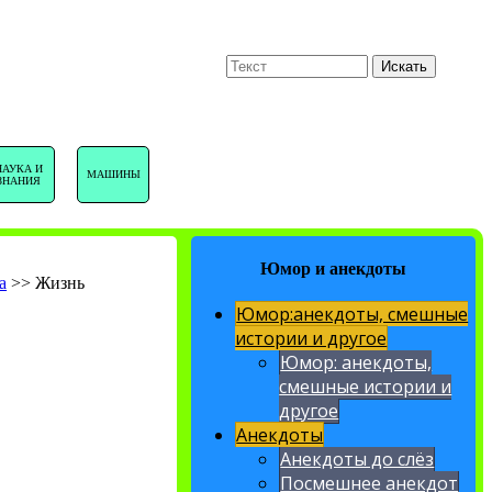
U
Поиск
Искать
НАВИГАЦИЯ
НАУКА И
МАШИНЫ
ЗНАНИЯ
САЙТА
Юмор и анекдоты
а
>>
Жизнь
Юмор:анекдоты, смешные
истории и другое
Юмор: анекдоты,
смешные истории и
другое
Анекдоты
Анекдоты до слёз
Посмешнее анекдот