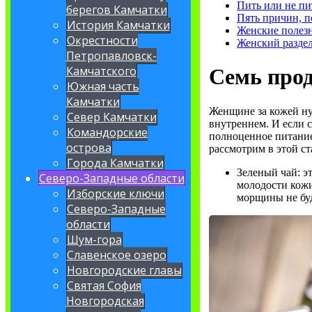
Пить или не пит
берегов Камчатки
Пять причин, п
История Камчатки
Женские полез
Окрестности
Женский разде
Петропавловск-
Камчатского
Семь прод
Южная часть
Камчатки
Женщине за кожей ну
Север Камчатки
внутреннем. И если 
Командорские
полноценное питание
острова
рассмотрим в этой ст
Города Камчатки
Зеленый чай: э
Северо-Западные области
молодости кожи
Изборские ключи
морщины не буд
Северо-Западные
области
Шум-гора
Славенское озеро
Новгородские главы
Святая София
Новгородская