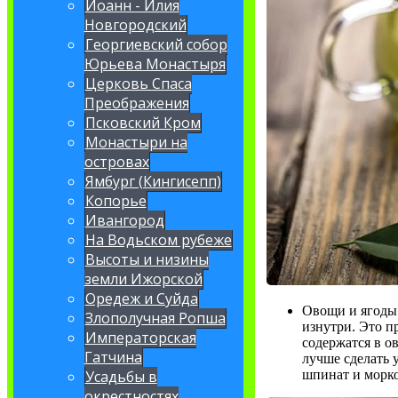
Иоанн - Илия
Новгородский
Георгиевский собор
Юрьева Монастыря
Церковь Спаса
Преображения
Псковский Кром
Монастыри на
островах
Ямбург (Кингисепп)
Копорье
Ивангород
На Водьском рубеже
Высоты и низины
земли Ижорской
Оредеж и Суйда
Овощи и ягоды:
Злополучная Ропша
изнутри. Это п
Императорская
содержатся в о
Гатчина
лучше сделать 
шпинат и морко
Усадьбы в
окрестностях