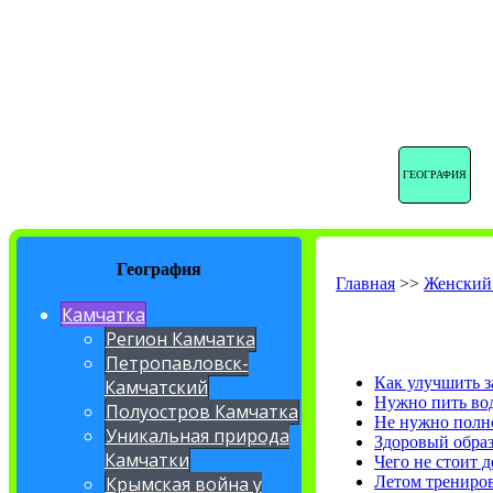
ГЕОГРАФИЯ
География
Главная
>>
Женский
Камчатка
Регион Камчатка
Петропавловск-
Как улучшить 
Камчатский
Нужно пить во
Полуостров Камчатка
Не нужно полно
Уникальная природа
Здоровый обра
Камчатки
Чего не стоит 
Летом трениров
Крымская война у