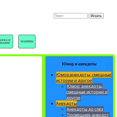
U
Поиск
Искать
НАВИГАЦИЯ
НАУКА И
МАШИНЫ
ЗНАНИЯ
САЙТА
Юмор и анекдоты
Юмор:анекдоты, смешные
истории и другое
Юмор: анекдоты,
смешные истории и
другое
Анекдоты
Анекдоты до слёз
Посмешнее анекдот