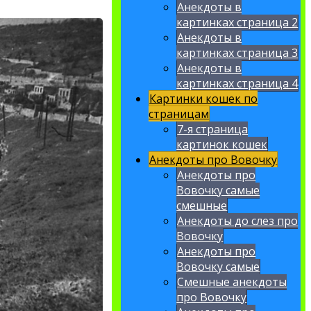
Анекдоты в
картинках страница 2
Анекдоты в
картинках страница 3
Анекдоты в
картинках страница 4
Картинки кошек по
страницам
7-я страница
картинок кошек
Анекдоты про Вовочку
Анекдоты про
Вовочку самые
смешные
Анекдоты до слез про
Вовочку
Анекдоты про
Вовочку самые
Смешные анекдоты
про Вовочку