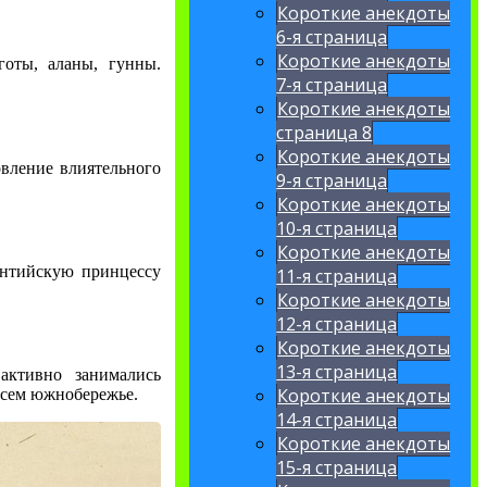
Короткие анекдоты
6-я страница
Короткие анекдоты
готы, аланы, гунны.
7-я страница
Короткие анекдоты
страница 8
Короткие анекдоты
вление влиятельного
9-я страница
Короткие анекдоты
10-я страница
Короткие анекдоты
антийскую принцессу
11-я страница
Короткие анекдоты
12-я страница
Короткие анекдоты
13-я страница
активно занимались
Короткие анекдоты
всем южнобережье.
14-я страница
Короткие анекдоты
15-я страница