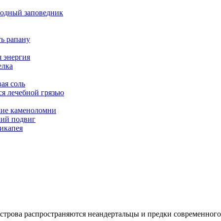
одный заповедник
ь рапану
 энергия
елка
ая соль
ся лечебной грязью
ие каменоломни
ий подвиг
икапея
строва распространяются неандертальцы и предки современного