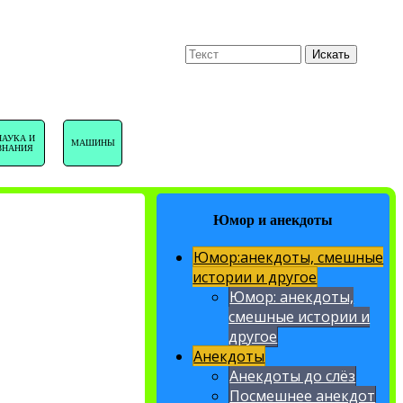
U
Поиск
Искать
НАВИГАЦИЯ
НАУКА И
МАШИНЫ
ЗНАНИЯ
САЙТА
Юмор и анекдоты
Юмор:анекдоты, смешные
истории и другое
Юмор: анекдоты,
смешные истории и
другое
Анекдоты
Анекдоты до слёз
Посмешнее анекдот