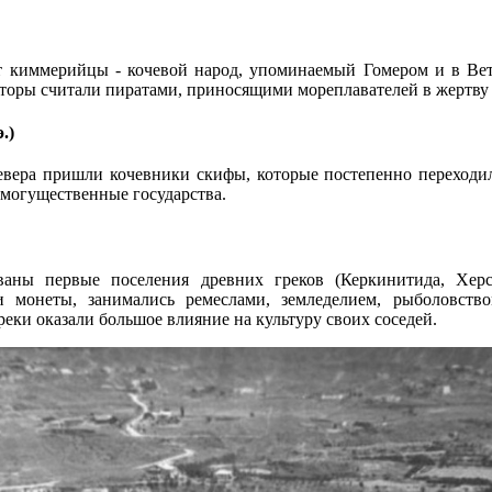
киммерийцы - кочевой народ, упоминаемый Гомером и в Ветх
торы считали пиратами, приносящими мореплавателей в жертву 
.)
евера пришли кочевники скифы, которые постепенно переходи
могущественные государства.
аны первые поселения древних греков (Керкинитида, Херсо
 монеты, занимались ремеслами, земледелием, рыболовств
еки оказали большое влияние на культуру своих соседей.