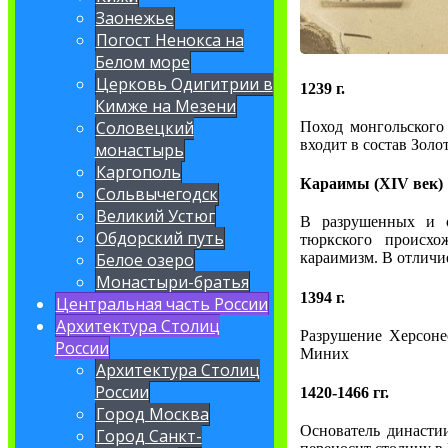
Заонежье
Погост Ненокса на
Белом море
Церковь Одигитрии в
1239 г.
Кимже на Мезени
Соловецкий
Поход монгольского
входит в состав Золо
монастырь
Каргополь
Караимы (XIV век)
Сольвычегодск
Великий Устюг
В разрушенных и о
Обдорский путь
тюркского происхо
Белое озеро
караимизм. В отличие
Монастыри-братья
1394 г.
Центральная часть России
Архитектура Столиц
Разрушение Херсоне
России
Миних
Архитектура Столиц
России
1420-1466 гг.
Город Москва
Основатель династи
Город Санкт-