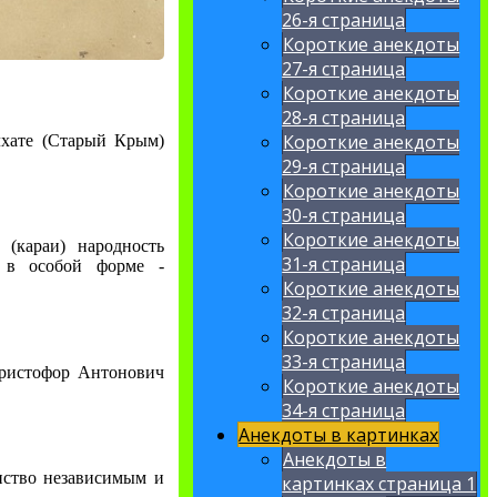
26-я страница
Короткие анекдоты
27-я страница
Короткие анекдоты
28-я страница
Короткие анекдоты
лхате (Старый Крым)
29-я страница
Короткие анекдоты
30-я страница
Короткие анекдоты
(караи) народность
31-я страница
м в особой форме -
Короткие анекдоты
32-я страница
Короткие анекдоты
33-я страница
Христофор Антонович
Короткие анекдоты
34-я страница
Анекдоты в картинках
Анекдоты в
нство независимым и
картинках страница 1