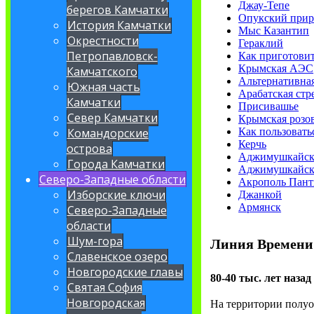
Джау-Тепе
берегов Камчатки
Опукский прир
История Камчатки
Мыс Казантип
Окрестности
Гераклий
Петропавловск-
Как приготовит
Крымская АЭС
Камчатского
Альтернативная
Южная часть
Арабатская стр
Камчатки
Присивашье
Север Камчатки
Крымская розов
Как пользовать
Командорские
Керчь
острова
Аджимушкайск
Города Камчатки
Аджимушкайск
Северо-Западные области
Акрополь Пант
Изборские ключи
Джанкой
Армянск
Северо-Западные
области
Шум-гора
Линия Времени
Славенское озеро
Новгородские главы
80-40 тыс. лет назад
Святая София
Новгородская
На территории полуо