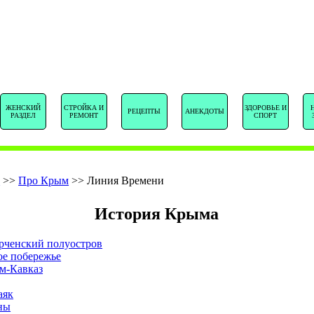
SENTSTORY.R
ЖЕНСКИЙ
СТРОЙКА И
ЗДОРОВЬЕ И
РЕЦЕПТЫ
АНЕКДОТЫ
РАЗДЕЛ
РЕМОНТ
СПОРТ
е
>>
Про Крым
>>
Линия Времени
История Крыма
рченский полуостров
ое побережье
м-Кавказ
аяк
ны