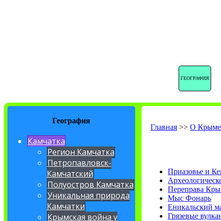
ГЕОГРАФИЯ
География
Главная
>>
О Крым
Камчатка
Регион Камчатка
Петропавловск-
Приазовье и Ке
Камчатский
Археологическ
Полуостров Камчатка
Переправа Кры
Уникальная природа
Мыс Фонарь
Камчатки
Еникальский м
Грязевые вулка
Крымская война у