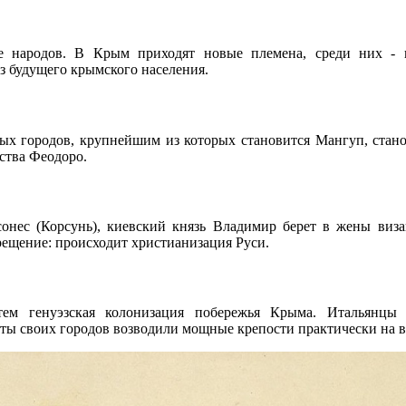
е народов. В Крым приходят новые племена, среди них - 
з будущего крымского населения.
ых городов, крупнейшим из которых становится Мангуп, стано
ства Феодоро.
сонес (Корсунь), киевский князь Владимир берет в жены виз
ещение: происходит христианизация Руси.
атем генуэзская колонизация побережья Крыма. Итальянцы 
иты своих городов возводили мощные крепости практически на 