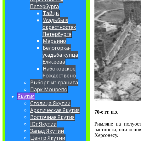
Петербурга
Тайцы
Усадьбы в
окрестностях
Петербурга
Марьино
Белогорка-
усадьба купца
Елисеева
Набоковское
Рождествено
Выборг: из гранита
Парк Монрепо
Якутия
Столица Якутии
Арктическая Якутия
70-е гг. н.э.
Восточная Якутия
Юг Якутии
Римляне на полуос
частности, они осно
Запад Якутии
Херсонесу.
Центр Якутии