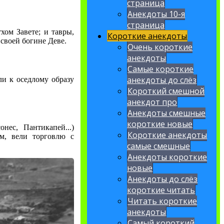
страница
Анекдоты 10-я
страница
ом Завете; и тавры,
Короткие анекдоты
своей богине Деве.
Очень короткие
анекдоты
Самые короткие
анекдоты до слёз
ли к оседлому образу
Короткий смешной
анекдот про
Анекдоты смешные
короткие новые
нес, Пантикапей...)
Короткие анекдоты
ом, вели торговлю с
самые смешные
Анекдоты короткие
новые
Анекдоты до слёз
короткие читать
Читать короткие
анекдоты
Самый короткий