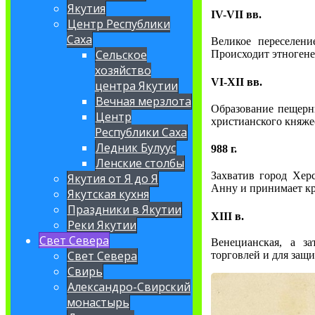
Якутия
IV-VII вв.
Центр Республики
Саха
Великое переселени
Сельское
Происходит этногене
хозяйство
VI-XII вв.
центра Якутии
Вечная мерзлота
Образование пещерн
Центр
христианского княже
Республики Саха
Ледник Булуус
988 г.
Ленские столбы
Захватив город Хер
Якутия от Я до Я
Анну и принимает кр
Якутская кухня
Праздники в Якутии
XIII в.
Реки Якутии
Свет Севера
Венецианская, а з
Свет Севера
торговлей и для защ
Свирь
Александро-Свирский
монастырь