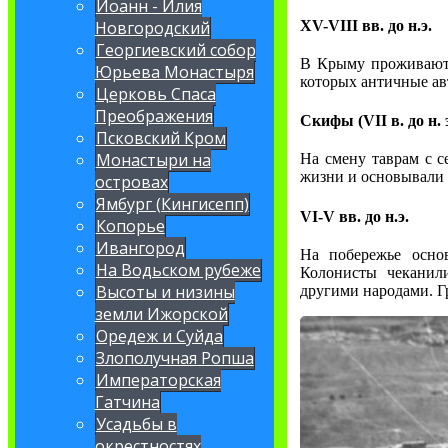
Иоанн - Илия
XV-VIII вв. до н.э.
Новгородский
Георгиевский собор
В Крыму проживают 
Юрьева Монастыря
которых античные ав
Церковь Спаса
Преображения
Скифы (VII в. до н. э
Псковский Кром
Монастыри на
На смену таврам с с
жизни и основывали 
островах
Ямбург (Кингисепп)
VI-V вв. до н.э.
Копорье
Ивангород
На побережье основ
На Водьском рубеже
Колонисты чеканили
Высоты и низины
другими народами. Гр
земли Ижорской
Оредеж и Суйда
Злополучная Ропша
Императорская
Гатчина
Усадьбы в
окрестностях