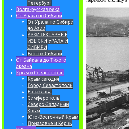
переносит столицу в 
Петербург
Волга-русская река
От Урала по Сибири
От Урала по Сибири
до Азии
АРХИТЕКТУРНЫЕ
ИЗЫСКИ УРАЛА И
СИБИРИ
Восток Сибири
От Байкала до Тихого
океана
Крым и Севастополь
Крым сегодня
Город Севастополь
Балаклава
Симферополь
Северо-Западный
Крым
Юго-Восточный Крым
Приазовье и Керчь