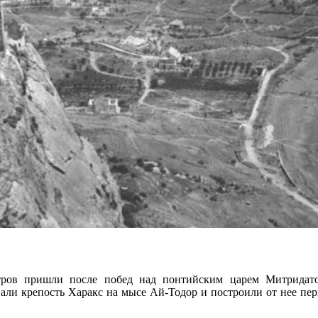
тров пришли после побед над понтийским царем Митридат
вали крепость Харакс на мысе Ай-Тодор и построили от нее пе