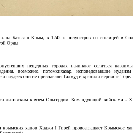
 хана Батыя в Крым, в 1242 г. полуостров со столицей в Со
той Орды.
пустевших пещерных городах начинают селиться караимы 
ждения, возможно, потомкихазар, исповедовавшие иудаиз
 от иудеев они не признавали Талмуд и хранили верность Торе.
са литовским князем Ольгердом. Командующий войсками - 
и крымских ханов Хаджи I Гирей провозглашает Крымское ха