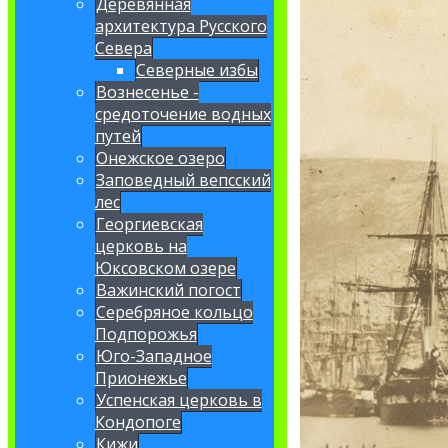
Деревянная
архитектура Русского
Севера
Северные избы
Вознесенье -
средоточение водных
путей
Онежское озеро
Заповедный вепсский
лес
Георгиевская
церковь на
Юксовском озере
Важинский погост
Серебряное кольцо
Подпорожья
Юго-Западное
Прионежье
Успенская церковь в
Кондопоге
Кижи