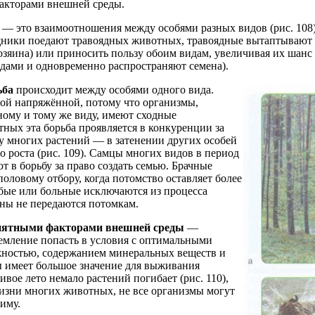
акторами внешней среды.
— это взаимоотношения между особями разных видов (рис. 108)
ники поедают травоядных животных, травоядные вытаптывают 
озяина) или приносить пользу обоим видам, увеличивая их шан
дами и одновременно распространяют семена).
ьба
происходит между особями одного вида.
мой напряжённой, потому что организмы,
ому и тому же виду, имеют сходные
тных эта борьба проявляется в конкуренции за
у многих растений — в затенении других особей
го роста (рис. 109). Самцы многих видов в период
 в борьбу за право создать семью. Брачные
оловому отбору, когда потомство оставляет более
абые или больные исключаются из процесса
ены не передаются потомкам.
риятными факторами внешней среды
—
емление попасть в условия с оптимальными
жностью, содержанием минеральных веществ и
ы имеет большое значение для выживания
ивое лето немало растений погибает (рис. 110),
изни многих животных, не все организмы могут
иму.