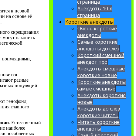
страница
Анекдоты 10-я
ится к первой
страница
и на основе её
Короткие анекдоты
.
Очень короткие
дного скрещивания
анекдоты
е могут накопить
Самые короткие
нетической
анекдоты до слёз
Короткий смешной
у популяциями,
анекдот про
Анекдоты смешные
ановится
короткие новые
читают разные
Короткие анекдоты
 разных популяций
самые смешные
Анекдоты короткие
яют генофонд
новые
твия главного
Анекдоты до слёз
короткие читать
Читать короткие
юции
. Естественный
ие наиболее
анекдоты
приспособленных
Самый короткий