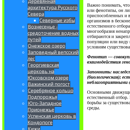
Деревянная
Важно понимать, что
архитектура Русского
или фенотипы, он ли
Севера
приспособленных и 
Северные избы
организмов в бесконе
естественного отбора
Вознесенье -
многообразия ненап
средоточение водных
отбираются и закреп
путей
популяции или виду
Онежское озеро
условиям существова
Заповедный вепсский
Фенотип — совокупн
лес
взаимодействия ген
Георгиевская
церковь на
Запомнить: наследс
(биологическая); ес
Юксовском озере
неблагоприятными 
Важинский погост
Серебряное кольцо
Основными движущим
Подпорожья
естественный отбор.
борьбы за существов
Юго-Западное
среды.
Прионежье
Успенская церковь в
Кондопоге
Кижи