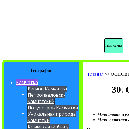
ГЕОГРАФИЯ
География
Главная
>>
ОСНОВ
Камчатка
30
Регион Камчатка
Петропавловск-
Камчатский
Полуостров Камчатка
Уникальная природа
Что такое изм
Что является 
Камчатки
Крымская война у