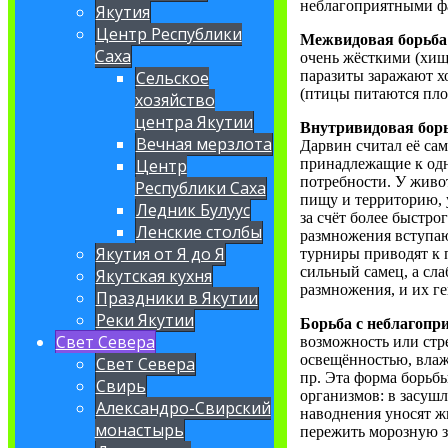
неблагоприятными ф
Якутия
Центр Республики
Межвидовая борьба
Саха
очень жёсткими (хищ
паразиты заражают х
Сельское
(птицы питаются пло
хозяйство
центра Якутии
Внутривидовая бор
Вечная мерзлота
Дарвин считал её са
принадлежащие к одн
Центр
потребности. У живо
Республики Саха
пищу и территорию, 
Ледник Булуус
за счёт более быстро
Ленские столбы
размножения вступают
Якутия от Я до Я
турниры приводят к п
сильный самец, а сл
Якутская кухня
размножения, и их г
Праздники в Якутии
Реки Якутии
Борьба с неблагоп
Свет Севера
возможность или стр
освещённостью, вла
Свет Севера
пр. Эта форма борьб
Свирь
организмов: в засушл
Александро-Свирский
наводнения уносят ж
монастырь
пережить морозную з