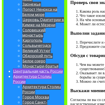
Проверь свои зн
Заонежье
Погост Ненокса на
Какова роль на
Белом море
Что такое изол
Церковь Одигитрии в
На чём основыв
Может ли естес
Кимже на Мезени
Соловецкий
Выполни задани
монастырь
Каргополь
Перечислите и
Сольвычегодск
Предложите схе
Великий Устюг
Обсуди с товар
Обдорский путь
Белое озеро
Чем вы можете 
Монастыри-братья
существование
Центральная часть России
Оказывает ли в
Архитектура Столиц
борьбы за суще
России
Можно ли счита
Архитектура Столиц
Выскажи мнени
России
Город Москва
Согласны ли вы со с
Город Санкт-
наследственные изме