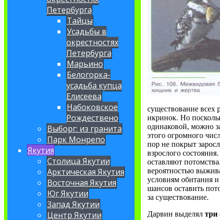
Петербурга
Тайцы
Усадьбы в
окрестностях
Петербурга
Марьино
Белогорка-
усадьба купца
Елисеева
Набоковское
существование всех 
Рождествено
икринок. Но поскольк
одинаковой, можно з
Выборг: из гранита
этого огромного числ
Парк Монрепо
пор не покрыт заросл
Якутия
взрослого состояния.
Столица Якутии
оставляют потомства.
вероятностью выжива
Арктическая Якутия
условиям обитания 
Восточная Якутия
шансов оставить пот
Юг Якутии
за существование.
Запад Якутии
Дарвин выделял
три
Центр Якутии