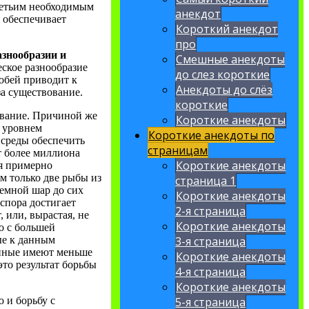
ретьим необходимым
анекдот
 обеспечивает
Короткий анекдот
про
азнообразии и
Смешные анекдоты
еское разнообразие
до слез короткие
собей приводит к
Анекдоты до слёз
за существование.
короткие
ование. Причиной же
Короткие анекдоты
у уровнем
Короткие анекдоты по
среды обеспечить
страницам
т более миллиона
Короткие анекдоты
ся примерно
м только две рыбы из
страница 1
земной шар до сих
Короткие анекдоты
спора достигает
2-я страница
 или, вырастая, не
Короткие анекдоты
но с большей
ые к данным
3-я страница
нные имеют меньше
Короткие анекдоты
то результат борьбы
4-я страница
Короткие анекдоты
 и борьбу с
5-я страница