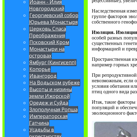
рецессивные), увели
Иоанн - Илия
Новгородский
Наследственная изме
Георгиевский собор
группе факторов эво
Юрьева Монастыря
собственного генофо
Церковь Спаса
Изоляция. Изоляци
Преображения
особей разных попул
Псковский Кром
существенных генети
Монастыри на
информацией и превр
островах
Пространственная из
Ямбург (Кингисепп)
например горных хреб
Копорье
При репродуктивной 
Ивангород
невозможным, если о
На Водьском рубеже
условия обитания ил
Высоты и низины
птиц одного вида ра
земли Ижорской
Итак, такие факторы
Оредеж и Суйда
популяций и обеспеч
Злополучная Ропша
эволюционного факто
Императорская
Гатчина
Усадьбы в
окрестностях