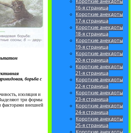
Короткие анекдоты
16-я страница
Короткие анекдоты
17-я страница
Короткие анекдоты
18-я страница
Короткие анекдоты
19-я страница
Короткие анекдоты
ультатом
20-я страница
Короткие анекдоты
21-я страница
уктивная
ривидовая, борьба с
Короткие анекдоты
22-я страница
Короткие анекдоты
ивость, изоляция и
23-я страница
. Выделяют три формы
и факторами внешней
Короткие анекдоты
24-я страница
Короткие анекдоты
25-я страница
Короткие анекдоты