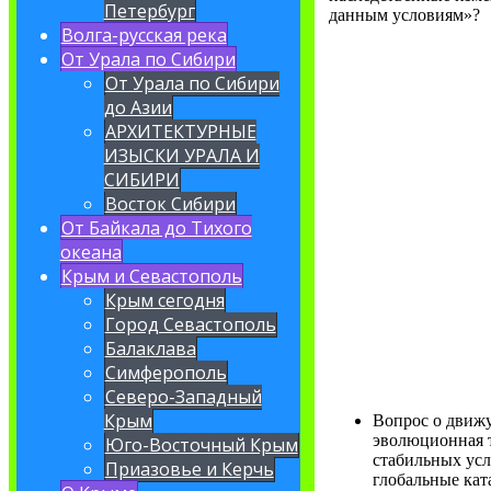
Петербург
данным условиям»?
Волга-русская река
От Урала по Сибири
От Урала по Сибири
до Азии
АРХИТЕКТУРНЫЕ
ИЗЫСКИ УРАЛА И
СИБИРИ
Восток Сибири
От Байкала до Тихого
океана
Крым и Севастополь
Крым сегодня
Город Севастополь
Балаклава
Симферополь
Северо-Западный
Крым
Вопрос о движу
эволюционная 
Юго-Восточный Крым
стабильных усл
Приазовье и Керчь
глобальные ка