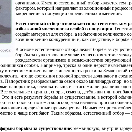
организмов. Именно естественный отбор является тем т
фактором, который направляет эволюционный процесс и
закрепление в популяции определённых изменений.
Естественный отбор основывается на генетическом р
избыточной численности особей в популяции
. Генетич
создаёт материал для отбора, а избыточное количество о
возникновению конкуренции и, как следствие, к борьбе 
В основе естественного отбора лежит борьба за существ
борьбы за существование является несоответствие межд
рождаемости организмов и возможностями окружающей 
родившихся особей. Например, треска за один нерест вымётывае
у в течение множества лет численность трески на Земле остаёт
аключить, что до состояния половой зрелости доживают в средне
а. Папоротник разбрасывает за сезон около миллиарда спор, но 
ями папоротника, следовательно, из этого миллиарда лишь одна 
 Все остальные икринки, споры, семена, детёныши или погибают,
 Это и есть результат борьбы за существование, в которой обыч
ют и оставляют потомство особи, максимально приспособленн
и имеющие определённые преимущества. Наименее приспособле
омство и чаще погибают. Таким образом, естественный отбор — э
 формы борьбы за существование
: межвидовую, внутривидовую