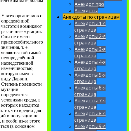
тическим материалом
Анекдот про
Анекдоты
У всех организмов с
Анекдоты по страницам
определённой
Анекдоты 1-я
частотой возникают
страница
различные мутации.
Анекдоты 2-я
Они не имеют
приспособительного
страница
значения, т. е.
Анекдоты 3-я
являются той самой
страница
неопределённой
Анекдоты 4-я
наследственной
страница
изменчивостью,
которую имел в
Анекдоты 5-я
виду Дарвин.
страница
Степень полезности
Анекдоты 6-я
мутации
страница
определяется
условиями среды, в
Анекдоты 7-я
которых находится
страница
: то, что вредно для
Анекдоты 8-я
ций в популяции не
страница
и особи из-за этого
Анекдоты 9-я
иться (в основном