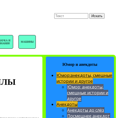
U
Поиск
Искать
НАВИГАЦИЯ
НАУКА И
МАШИНЫ
ЗНАНИЯ
САЙТА
Юмор и анекдоты
Юмор:анекдоты, смешные
ИЛЫ
истории и другое
Юмор: анекдоты,
смешные истории и
другое
Анекдоты
Анекдоты до слёз
Посмешнее анекдот