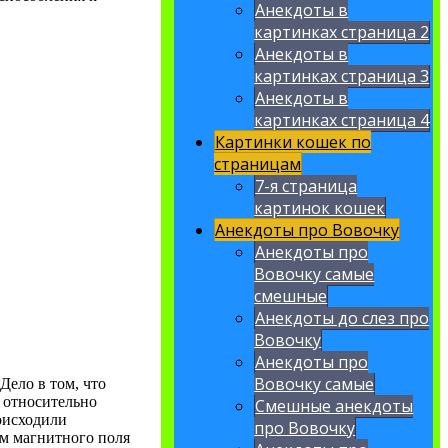
Анекдоты в
картинках страница 2
Анекдоты в
картинках страница 3
Анекдоты в
картинках страница 4
Картинки кошек по
страницам
7-я страница
картинок кошек
Анекдоты про Вовочку
Анекдоты про
Вовочку самые
смешные
Анекдоты до слез про
Вовочку
Анекдоты про
Вовочку самые
Дело в том, что
 относительно
Смешные анекдоты
оисходили
про Вовочку
м магнитного поля