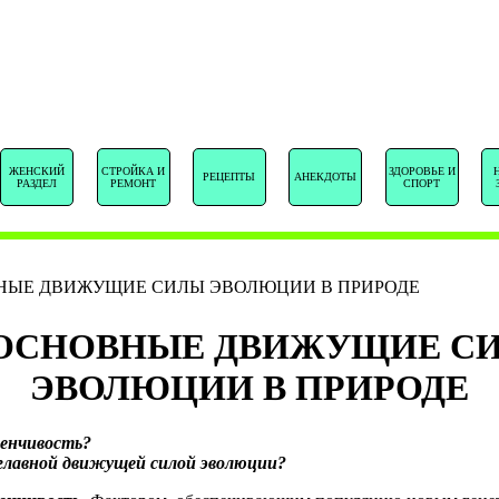
SENTSTORY.R
ЖЕНСКИЙ
СТРОЙКА И
ЗДОРОВЬЕ И
РЕЦЕПТЫ
АНЕКДОТЫ
РАЗДЕЛ
РЕМОНТ
СПОРТ
НЫЕ ДВИЖУЩИЕ СИЛЫ ЭВОЛЮЦИИ В ПРИРОДЕ
. ОСНОВНЫЕ ДВИЖУЩИЕ С
ЭВОЛЮЦИИ В ПРИРОДЕ
енчивость?
главной движущей силой эволюции?