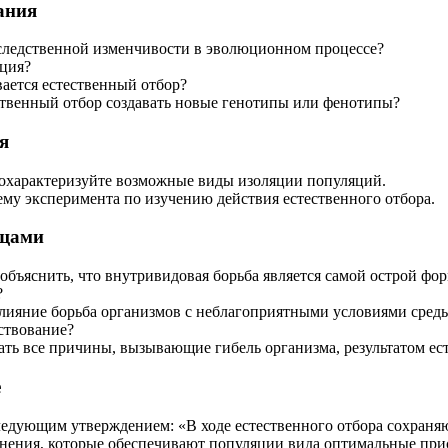
ания
следственной изменчивости в эволюционном процессе?
яция?
ается естественный отбор?
твенный отбор создавать новые генотипы или фенотипы?
я
 охарактеризуйте возможные виды изоляции популяций.
му эксперимента по изучению действия естественного отбора.
ищами
объяснить, что внутривидовая борьба является самой острой фо
?
лияние борьба организмов с неблагоприятными условиями сред
ствование?
ть все причины, вызывающие гибель организма, результатом ес
е
ледующим утверждением: «В ходе естественного отбора сохраняю
нения, которые обеспечивают популяции вида оптимальные при