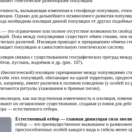
чивают генетическое разнообразие популяции.
нчивость, вызывающая изменения в генофонде популяции, относ
люции. Однако для дальнейшего независимого развития популяци
нда необходима изоляция данной популяции от других подобных
я
— это ограничение или полное отсутствие возможности свобо
яций. Пока между популяциями существует обмен генами, они н
ческих различий. Изоляция приводит к прекращению обмена ге
ащает популяцию в самостоятельную генетическую систему.
оляция связана с существованием географических преград межд
тов, пустынь, водоёмов и др. (рис. 107).
(биологической) изоляции скрещивание между популяциями ст
соби этих популяций, обитающие на одной территории, предпо
и, например, имеют различия в половом поведении (у особей из
зличаются ритуалы ухаживания и брачные песни).
 эволюции, как наследственная изменчивость и изоляция, измен
ивают их независимое существование, создавая условия для дейс
ра — естественного отбора.
Естественный отбор — главная движущая сила эвол
отбор — это преимущественное выживание и размножен
приспособленных особей каждого вида и гибель менее 