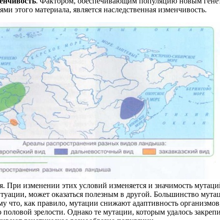
енчивость
. Фактором, обеспечивающим популяцию новым гене
ми этого материала, является наследственная изменчивость.
. При изменении этих условий изменяется и значимость мутаций
итуации, может оказаться полезным в другой. Большинство мута
у что, как правило, мутации снижают адаптивность организмов, 
 половой зрелости. Однако те мутации, которым удалось закреп