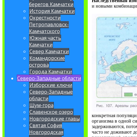
Наследственная изм
берегов Камчатки
и новыми комбинация
История Камчатки
Окрестности
Петропавловск-
Камчатского
Южная часть
Камчатки
Север Камчатки
Командорские
острова
Города Камчатки
Северо-Западные области
Изборские ключи
Северо-Западные
области
Шум-гора
Славенское озеро
конкретная популяция
Новгородские главы
организма в одной с
Святая София
задерживаются, потом
Новгородская
часто не доживают до