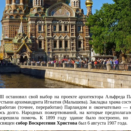
II остановил свой выбор на проекте архитектора Альфреда П
стыни архимандрита Игнатия (Малышева). Закладка храма состо
работан (точнее, переработан) Парландом и окончательно — 
ось долго. Народных пожертвований, на которые предполагало
разрешила помочь. К 1899 году здание было построено, но 
Освящен
собор Воскресения Христова
был 6 августа 1907 года.