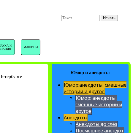
U
Поиск
Искать
НАВИГАЦИЯ
НАУКА И
МАШИНЫ
ЗНАНИЯ
САЙТА
Юмор и анекдоты
Петербурге
Юмор:анекдоты, смешные
истории и другое
Юмор: анекдоты,
смешные истории и
другое
Анекдоты
Анекдоты до слёз
Посмешнее анекдот