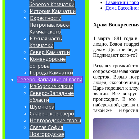
Гаванский горо
берегов Камчатки
Дома Бассейног
История Камчатки
Окрестности
Храм Воскресения
Петропавловск-
Камчатского
Южная часть
1 марта 1881 года 
людно. Взвод гвард
Камчатки
делам. Два-три бедн
Север Камчатки
Поджидают кого-то?
Командорские
острова
Раздался громкий топ
сопровождаемая каза
Города Камчатки
сверток. Взрыв пот
Северо-Западные области
людей, скособочивш
Изборские ключи
Царь подошел к злоу
Северо-Западные
звании. Все вокруг
происходит. В это
области
набережной, сделал н
Шум-гора
такой же — и бросил 
Славенское озеро
Новгородские главы
Святая София
Новгородская