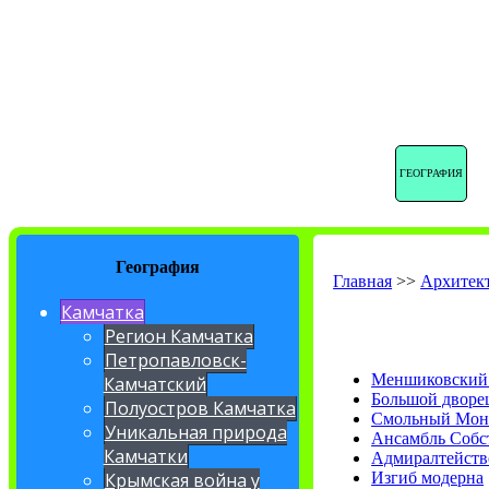
ГЕОГРАФИЯ
География
Главная
>>
Архитек
Камчатка
Регион Камчатка
Петропавловск-
Меншиковский 
Камчатский
Большой дворец
Полуостров Камчатка
Смольный Мона
Уникальная природа
Ансамбль Собс
Камчатки
Адмиралтейств
Изгиб модерна
Крымская война у