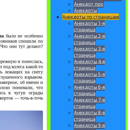
Анекдот про
Анекдоты
Анекдоты по страницам
Анекдоты 1-я
страница
Анекдоты 2-я
ла
было не особенно
новников спешили по
страница
 Что они тут делают?
Анекдоты 3-я
страница
Анекдоты 4-я
бережную и понеслась,
 под колеса какой-то
страница
ть лежащих на снегу
Анекдоты 5-я
глушенного взрывом.
страница
наверное, об имени и
Анекдоты 6-я
плохо понимали, что
ись в чугун ограды
страница
сверток — точь-в-точь
Анекдоты 7-я
страница
Анекдоты 8-я
страница
Анекдоты 9-я