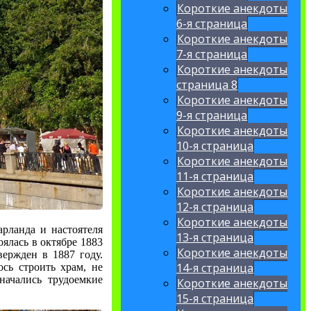
Короткие анекдоты
6-я страница
Короткие анекдоты
7-я страница
Короткие анекдоты
страница 8
Короткие анекдоты
9-я страница
Короткие анекдоты
10-я страница
Короткие анекдоты
11-я страница
Короткие анекдоты
12-я страница
Короткие анекдоты
арланда и настоятеля
13-я страница
ялась в октябре 1883
Короткие анекдоты
вержден в 1887 году.
14-я страница
сь строить храм, не
начались трудоемкие
Короткие анекдоты
15-я страница