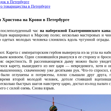
док в Петербурге
о товарищества в Петербурге
 Христова на Крови в Петербурге
в послеполуденный час
на набережной Екатерининского кана
ейцев маршировал к Марсову полю; несколько мастеровых и чи
о одетых молодых человека слонялись вдоль чугунной ограды.
от. Карета с императорским гербом вывернула из-за угла на на
чьим конвоем. Один слонявшийся рванулся в ее сторону и бросил
ряс окрестность. В рассеивающемся дыму можно было увиде
уюся карету, вышедшего из нее царя — невредимого, хотя и о
мышленнику, схваченному уже десятками рук. Что-то спросил, 
 были оглушены и потрясены, плохо слышали друг друга, 
 время второй молодой человек, дотоле стоявший вцепивш
есколько быстрых шагов навстречу царю, достал из-под пальто 
его с силой оземь. Снова взрыв.