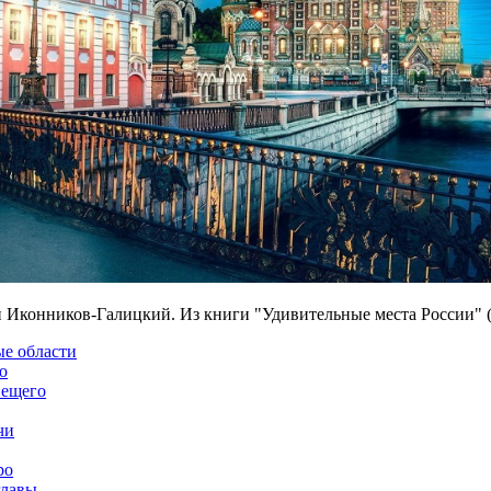
 Иконников-Галицкий. Из книги "Удивительные места России" (
ые области
о
Вещего
чи
ро
главы