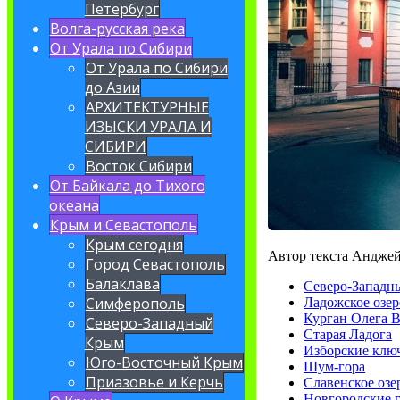
Петербург
Волга-русская река
От Урала по Сибири
От Урала по Сибири
до Азии
АРХИТЕКТУРНЫЕ
ИЗЫСКИ УРАЛА И
СИБИРИ
Восток Сибири
От Байкала до Тихого
океана
Крым и Севастополь
Крым сегодня
Автор текста Анджей
Город Севастополь
Балаклава
Северо-Западн
Симферополь
Ладожское озер
Курган Олега 
Северо-Западный
Старая Ладога
Крым
Изборские клю
Юго-Восточный Крым
Шум-гора
Приазовье и Керчь
Славенское озе
Новгородские 