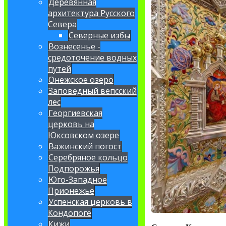
Деревянная
архитектура Русского
Севера
Северные избы
Вознесенье -
средоточение водных
путей
Онежское озеро
Заповедный вепсский
лес
Георгиевская
церковь на
Юксовском озере
Важинский погост
Серебряное кольцо
Подпорожья
Юго-Западное
Прионежье
Успенская церковь в
Кондопоге
Кижи