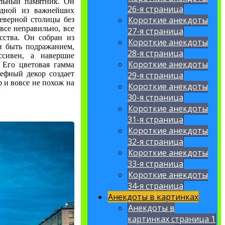
альный памятник. Он
26-я страница
одной из важнейших
Короткие анекдоты
еверной столицы без
все неправильно, все
27-я страница
сства. Он собран из
Короткие анекдоты
н быть подражанием,
28-я страница
ссивен, а навершие
Короткие анекдоты
 Его цветовая гамма
ьефный декор создает
29-я страница
 и вовсе не похож на
Короткие анекдоты
30-я страница
Короткие анекдоты
31-я страница
Короткие анекдоты
32-я страница
Короткие анекдоты
33-я страница
Короткие анекдоты
34-я страница
Анекдоты в картинках
Анекдоты в
картинках страница 1