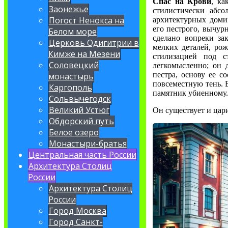
Спас на Крови
, ка
Заонежье
стилистически абс
Погост Ненокса на
архитектурных доми
его пестрого, вычур
Белом море
сделано вопреки за
Церковь Одигитрии в
мелких деталей, ро
Кимже на Мезени
стилизацией под с
Соловецкий
легкомысленно; он 
пестра, основу ее с
монастырь
повсеместную тень. 
Каргополь
памятник убиенному
Сольвычегодск
Великий Устюг
Он существует и цари
Обдорский путь
Белое озеро
Монастыри-братья
Центральная часть России
Архитектура Столиц
России
Архитектура Столиц
России
Город Москва
Город Санкт-