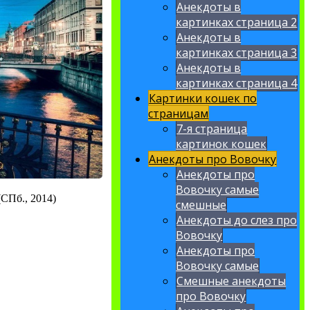
Анекдоты в
картинках страница 2
Анекдоты в
картинках страница 3
Анекдоты в
картинках страница 4
Картинки кошек по
страницам
7-я страница
картинок кошек
Анекдоты про Вовочку
Анекдоты про
Вовочку самые
СПб., 2014)
смешные
Анекдоты до слез про
Вовочку
Анекдоты про
Вовочку самые
Смешные анекдоты
про Вовочку