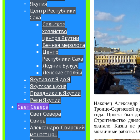
Якутия
Центр Республики
Саха
Сельское
хозяйство
центра Якутии
Вечная мерзлота
Центр
Республики Саха
Ледник Булуус
Ленские столбы
Якутия от Я до Я
Якутская кухня
Праздники в Якутии
Реки Якутии
Наконец Александр I
Свет Севера
Троице-Сергиевой пу
Свет Севера
года. Проект был до
Свирь
Строительство длил
хватало. Казна не 
Александро-Свирский
мозаичные работы. 
монастырь