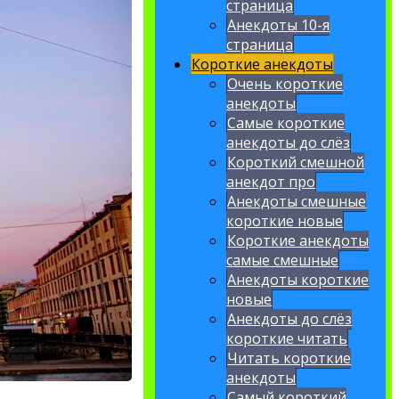
страница
Анекдоты 10-я
страница
Короткие анекдоты
Очень короткие
анекдоты
Самые короткие
анекдоты до слёз
Короткий смешной
анекдот про
Анекдоты смешные
короткие новые
Короткие анекдоты
самые смешные
Анекдоты короткие
новые
Анекдоты до слёз
короткие читать
Читать короткие
анекдоты
Самый короткий