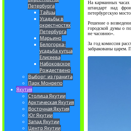
На карманных часах 
Петербурга
штандарт над фрон
Тайцы
петербургскую мосто
Усадьбы в
Решение о возведени
окрестностях
городской думы о п
Петербурга
не часовню».
Марьино
За год комиссия рас
Белогорка-
забракованы царем. 
усадьба купца
Елисеева
Набоковское
Рождествено
Выборг: из гранита
Парк Монрепо
Якутия
Столица Якутии
Арктическая Якутия
Восточная Якутия
Юг Якутии
Запад Якутии
Центр Якутии