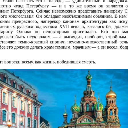
к стали называть его в народе, — удивительный и парадокс
олютно чужд Петербургу — и в то же время он является 
нант Петербурга. Сейчас невозможно представить панораму С
ного многоглавия. Он обладает необъяснимым обаянием. В нем 
конам прекрасного, наперекор канонам архитектуры как иску
жденных русским зодчеством XVII века и, казалось бы, долже
тарину Однако он неповторимо оригинален. Его низ ма
должен быть неуклюжим — а выглядит, наоборот, стройным.
оставляет темно-красный кирпич; неуемно-множественный рел
Все это должно делать храм темным, мрачным — а он весел, бодр
.
т вопреки всему, как жизнь, победившая смерть.