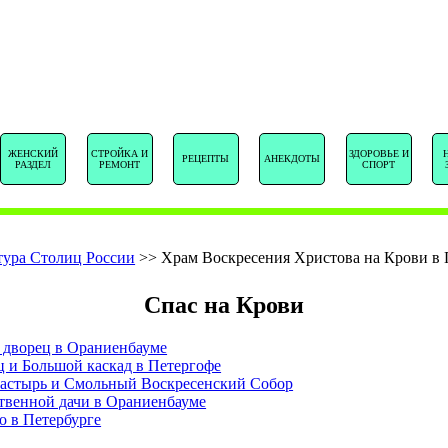
SENTSTORY.R
ЖЕНСКИЙ
СТРОЙКА И
ЗДОРОВЬЕ И
РЕЦЕПТЫ
АНЕКДОТЫ
РАЗДЕЛ
РЕМОНТ
СПОРТ
тура Столиц России
>>
Храм Воскресения Христова на Крови в 
Спас на Крови
дворец в Ораниенбауме
 и Большой каскад в Петергофе
стырь и Смольный Воскресенский Собор
твенной дачи в Ораниенбауме
о в Петербурге