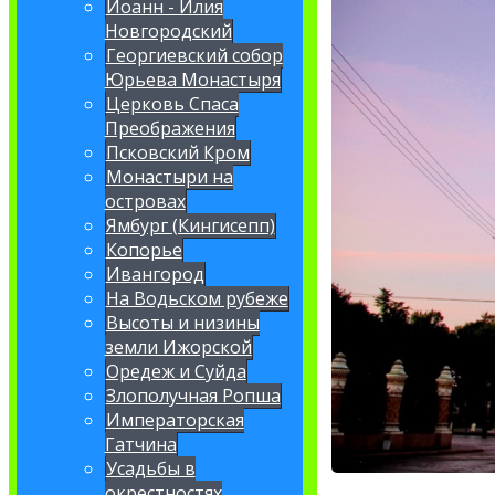
Иоанн - Илия
Новгородский
Георгиевский собор
Юрьева Монастыря
Церковь Спаса
Преображения
Псковский Кром
Монастыри на
островах
Ямбург (Кингисепп)
Копорье
Ивангород
На Водьском рубеже
Высоты и низины
земли Ижорской
Оредеж и Суйда
Злополучная Ропша
Императорская
Гатчина
Усадьбы в
окрестностях