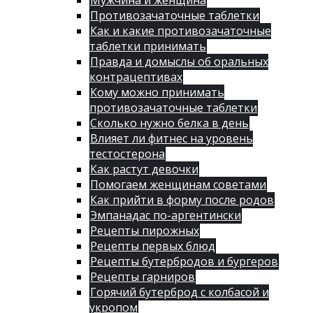
Мужчина и женщина
Противозачаточные таблетки
Как и какие противозачаточные
таблетки принимать
Правда и домыслы об оральных
контрацептивах
Кому можно принимать
противозачаточные таблетки
Сколько нужно белка в день
Влияет ли фитнес на уровень
тестостерона
Как растут девочки
Помогаем женщинам советами
Как прийти в форму после родов
Эмпанадас по-аргентински
Рецепты пирожных
Рецепты первых блюд
Рецепты бутербродов и бургеров
Рецепты гарниров
Горячий бутерброд с колбасой и
укропом