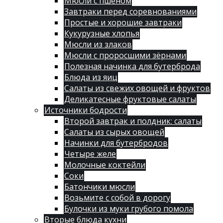
Мюсли с пшеном
Завтраки перед соревнованиями
Простые и хорошие завтраки
Кукурузные хлопья
Мюсли из злаков
Мюсли с проросшими зёрнами
Полезная начинка для бутерброда
Блюда из яиц
Салаты из свежих овощей и фруктов
Деликатесные фруктовые салаты
Источники бодрости
Второй завтрак и полдник: салаты
Салаты из сырых овощей
Начинки для бутербродов
Четыре желе
Молочные коктейли
Соки
Батончики мюсли
Возьмите с собой в дорогу
Булочки из муки грубого помола
Вторые блюда кухни