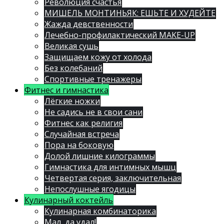
Революция счастья
МИШЕЛЬ МОНТИНЬЯК: ЕШЬТЕ И ХУДЕЙТЕ
Жажда девственности
Лечебно-профилактический MAKE-UP
Великая сушь
Защищаем кожу от холода
Без колебаний
Спортивные тренажеры
Фитнес и гимнастика
Лёгкие ножки
Не садись не в свои сани
Фитнес как религия
Случайная встреча
Пора на боковую
Долой лишние килограммы
Гимнастика для интимных мышц
Четвертая серия, заключительная
Непослушные ягодицы
Кулинарный коктейль
Кулинарная комбинаторика
Мал, да удал!