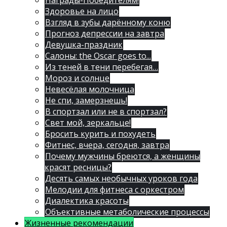
Награды-Победителям!
Здоровье на лицо
Взгляд в зубы дарённому коню
Прогноз депрессии на завтра
Девушка-праздник
Салоны: the Oscar goes to...
Из теней в тени перебегая…
Мороз и солнце
Невесёлая молочница
Не спи, замерзнешь!
В спортзал или не в спортзал?
Свет мой, зеркальце!
Бросить курить и похудеть
Фитнес, вчера, сегодня, завтра
Почему мужчины бреются, а женщины
красят ресницы?
Десять самых необычных уроков года
Мелодии для фитнеса с оркестром
Диалектика красоты
Объективные метаболические процессы
Жизненные рекомендации