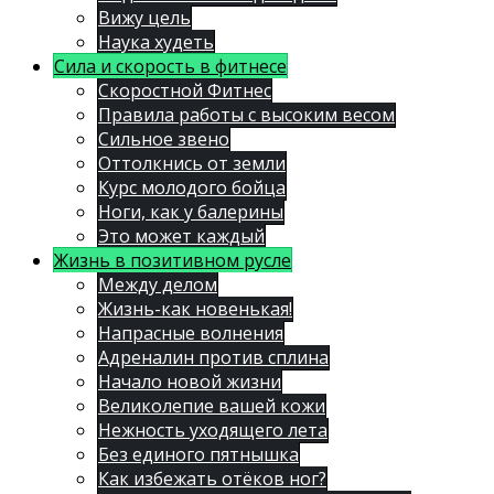
Вижу цель
Наука худеть
Сила и скорость в фитнесе
Скоростной Фитнес
Правила работы с высоким весом
Сильное звено
Оттолкнись от земли
Курс молодого бойца
Ноги, как у балерины
Это может каждый
Жизнь в позитивном русле
Между делом
Жизнь-как новенькая!
Напрасные волнения
Адреналин против сплина
Начало новой жизни
Великолепие вашей кожи
Нежность уходящего лета
Без единого пятнышка
Как избежать отёков ног?