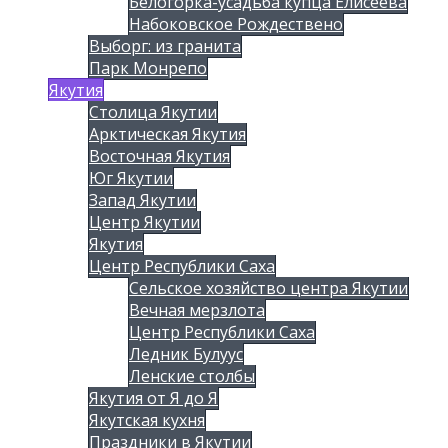
Белогорка-усадьба купца Елисеева
Набоковское Рождествено
Выборг: из гранита
Парк Монрепо
Якутия
Столица Якутии
Арктическая Якутия
Восточная Якутия
Юг Якутии
Запад Якутии
Центр Якутии
Якутия
Центр Республики Саха
Сельское хозяйство центра Якутии
Вечная мерзлота
Центр Республики Саха
Ледник Булуус
Ленские столбы
Якутия от Я до Я
Якутская кухня
Праздники в Якутии