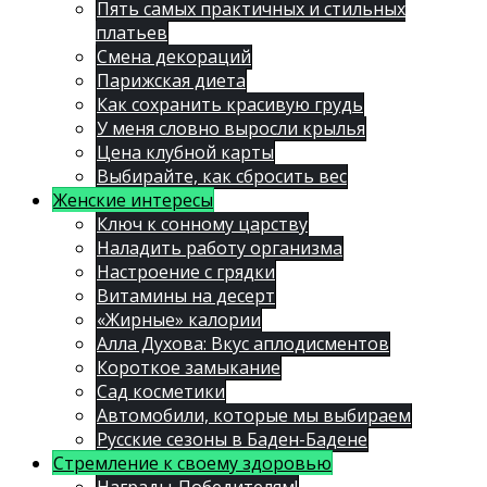
Пять самых практичных и стильных
платьев
Смена декораций
Парижская диета
Как сохранить красивую грудь
У меня словно выросли крылья
Цена клубной карты
Выбирайте, как сбросить вес
Женские интересы
Ключ к сонному царству
Наладить работу организма
Настроение с грядки
Витамины на десерт
«Жирные» калории
Алла Духова: Вкус аплодисментов
Короткое замыкание
Сад косметики
Автомобили, которые мы выбираем
Русские сезоны в Баден-Бадене
Стремление к своему здоровью