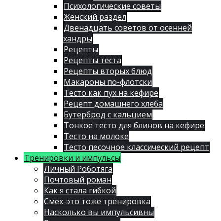
Психологические советы
Женский раздел
Двенадцать советов от осенней
хандры
Рецепты
Рецепты теста
Рецепты вторых блюд
Макароны по-флотски
Тесто как пух на кефире
Рецепт домашнего хлеба
Бутерброд с кальцием
Тонкое тесто для блинов на кефире
Тесто на молоке
Тесто песочное классический рецепт
Тренировки и импульсы
Личный Роботяга
Почтовый роман
Как я стала гибкой
Смех-это тоже тренировка
Насколько вы импульсивны