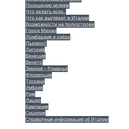
Посещение музеев
Что делать если...
Что как выглядит в Италии
Возможности на полуострове
Город Милан
Ломбардия и озёра
Пьемонт
Лигурия
Венеция
Венето
Эмилия – Романья
Флоренция
Тоскана
Умбрия
Рим
Лацио
Кампания
Сицилия
Справочная информация об Италии