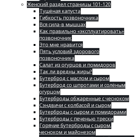
Женский раздел страницы 101-120
Тушёная капуста
Гибкость позвоночника
Вся сила-в мышцах
Как правильно «эксплуатировать»
позвоночник
Это мне нравится
Пять условий здорового
позвоночника
Салат из огурцов и помидоров
Так ли вредны жиры?
Бутерброд с маслом и сыром
Бутерброд со шпротами и солёным
огурцом
Бутерброды обжаренные с чесноком
Сэндвичи с колбасой и сыром
Бутерброды с сыром и помидорами
Бутерброды с печенью трески
Горячие бутерброды с сыром,
чесноком и майонезом