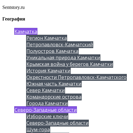
Sentstory.ru
География
Камчатка
Регион Камчатка
Петропавловск-Камчатский
Полуостров Камчатка
Уникальная природа Камчатки
Крымская война у берегов Камчатки
История Камчатки
Окрестности Петропавловск-Камчатского
Южная часть Камчатки
Север Камчатки
Командорские острова
Города Камчатки
Северо-Западные области
Изборские ключи
Северо-Западные области
Шум-гора