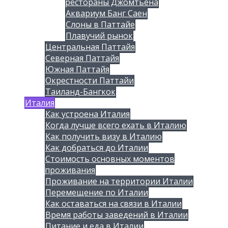
рестораны Джомтьена
Аквариум Банг Саен
Слоны в Паттайе
Плавучий рынок
Центральная Паттайя
Северная Паттайя
Южная Паттайя
Окрестности Паттайи
Таиланд-Бангкок
Италия
Как устроена Италия
Когда лучше всего ехать в Италию
Как получить визу в Италию
Как добраться до Италии
Стоимость основных моментов
проживания
Проживание на территории Италии
Перемещение по Италии
Как оставаться на связи в Италии
Время работы заведений в Италии
Питание и еда в Италии