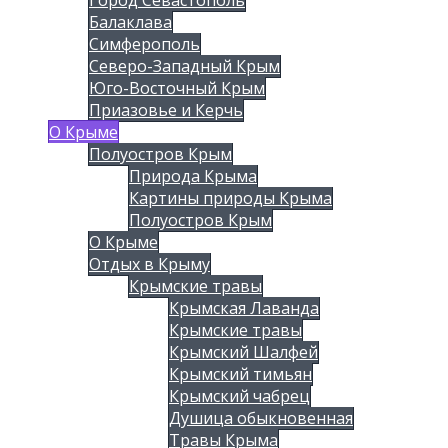
Балаклава
Симферополь
Северо-Западный Крым
Юго-Восточный Крым
Приазовье и Керчь
О Крыме
Полуостров Крым
Природа Крыма
Картины природы Крыма
Полуостров Крым
О Крыме
Отдых в Крыму
Крымские травы
Крымская Лаванда
Крымские травы
Крымский Шалфей
Крымский тимьян
Крымский чабрец
Душица обыкновенная
Травы Крыма