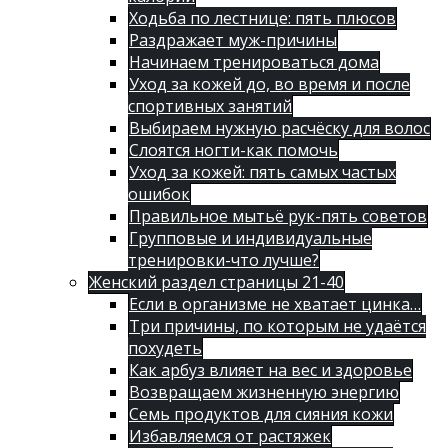
Ходьба по лестнице: пять плюсов
Раздражает муж-причины
Начинаем тренироваться дома
Уход за кожей до, во время и после
спортивных занятий
Выбираем нужную расчёску для волос
Слоятся ногти-как помочь
Уход за кожей: пять самых частых
ошибок
Правильное мытьё рук-пять советов
Групповые и индивидуальные
тренировки-что лучше?
Женский раздел страницы 21-40
Если в организме не хватает цинка…
Три причины, по которым не удаётся
похудеть
Как арбуз влияет на вес и здоровье
Возвращаем жизненную энергию
Семь продуктов для сияния кожи
Избавляемся от растяжек